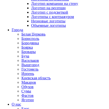
Логотип компании на стену
Логотип на ресепшн
Логотип с подсветкой
Логотипы с контражуром
Неоновые логотипы
Объемные логотипы
Города
Белая Церковь
Борисполь
Бородянка
Боярка
Бровары
Буча
Васильков
Вышгород
Гостомель
Ирпень
Киевская область
Макаров
Обухов
Сумы
Фастов
Яготин
О нас
Блог