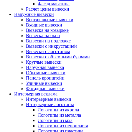
Фасад магазина
Расчет цены вывески
Наружные вывески
Вертикальные вывески
Входные вывески
Вывеска на козырьке
Вывеска на окна
Вывески на подложке
Вывески с инкрустацией
Вывески с логотипом
Вывески с объемными буквами
Круглые вывески
Наружная вывеска
Объемные вывески
Панель кронштейн
Уличные вывески
Фасадные вывески
Интерьерная реклама
Интерьерные вывески
Интерьерные логотипы
Логотипы из акрила
Логотипы из металла
Логотипы из мха
Логотипы из пенопласта
Логотипы из пластика