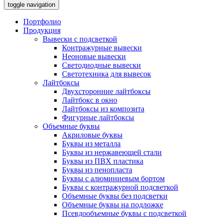
toggle navigation
Портфолио
Продукция
Вывески с подсветкой
Контражурные вывески
Неоновые вывески
Светодиодные вывески
Светотехника для вывесок
Лайтбоксы
Двухсторонние лайтбоксы
Лайтбокс в окно
Лайтбоксы из композита
Фигурные лайтбоксы
Объемные буквы
Акриловые буквы
Буквы из металла
Буквы из нержавеющей стали
Буквы из ПВХ пластика
Буквы из пенопласта
Буквы с алюминиевым бортом
Буквы с контражурной подсветкой
Объемные буквы без подсветки
Объемные буквы на подложке
Псевдообъемные буквы с подсветкой