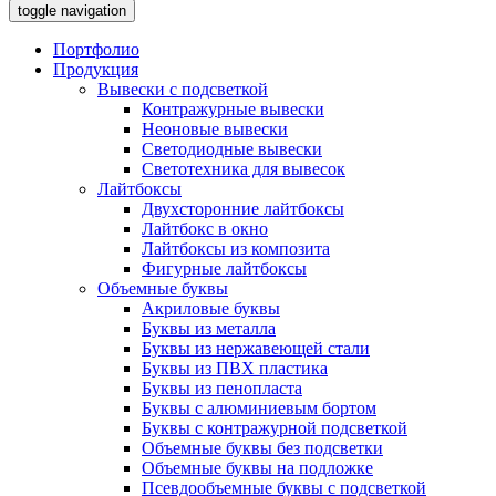
toggle navigation
Портфолио
Продукция
Вывески с подсветкой
Контражурные вывески
Неоновые вывески
Светодиодные вывески
Светотехника для вывесок
Лайтбоксы
Двухсторонние лайтбоксы
Лайтбокс в окно
Лайтбоксы из композита
Фигурные лайтбоксы
Объемные буквы
Акриловые буквы
Буквы из металла
Буквы из нержавеющей стали
Буквы из ПВХ пластика
Буквы из пенопласта
Буквы с алюминиевым бортом
Буквы с контражурной подсветкой
Объемные буквы без подсветки
Объемные буквы на подложке
Псевдообъемные буквы с подсветкой