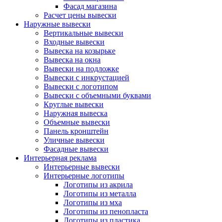
Фасад магазина
Расчет цены вывески
Наружные вывески
Вертикальные вывески
Входные вывески
Вывеска на козырьке
Вывеска на окна
Вывески на подложке
Вывески с инкрустацией
Вывески с логотипом
Вывески с объемными буквами
Круглые вывески
Наружная вывеска
Объемные вывески
Панель кронштейн
Уличные вывески
Фасадные вывески
Интерьерная реклама
Интерьерные вывески
Интерьерные логотипы
Логотипы из акрила
Логотипы из металла
Логотипы из мха
Логотипы из пенопласта
Логотипы из пластика