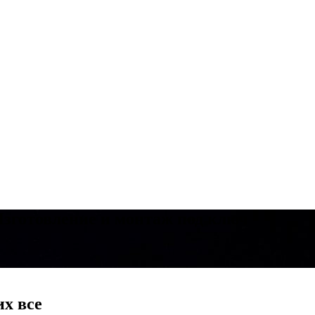
зготовление и монтаж под ключ
их все