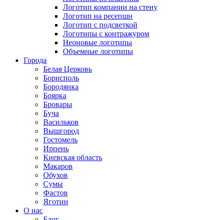
Логотип компании на стену
Логотип на ресепшн
Логотип с подсветкой
Логотипы с контражуром
Неоновые логотипы
Объемные логотипы
Города
Белая Церковь
Борисполь
Бородянка
Боярка
Бровары
Буча
Васильков
Вышгород
Гостомель
Ирпень
Киевская область
Макаров
Обухов
Сумы
Фастов
Яготин
О нас
Блог