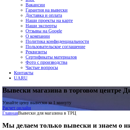
Вакансии
Гарантия на вывески
Доставка и оплата
Наши проекты на карте
Наши эксперты
Отзывы на Google
О компании
Политика конфиденциальности
Пользовательское соглашение
Реквизиты
Сертификаты материалов
Фото с производства
Частые вопросы
Контакты
UA
RU
Вывески магазина в торговом центре
Д
Узнайте цену вывески за 1 минуту
Расчет онлайн
Главная
Вывески для магазина в ТРЦ
Мы делаем только вывески и знаем о н