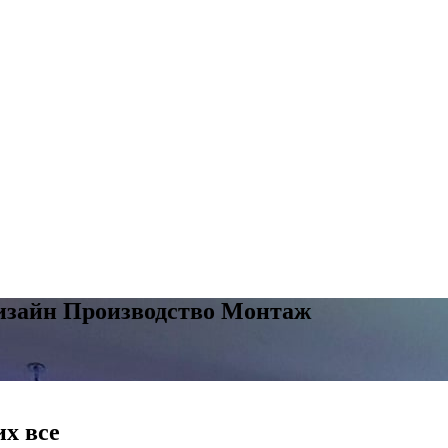
изайн Производство Монтаж
их все