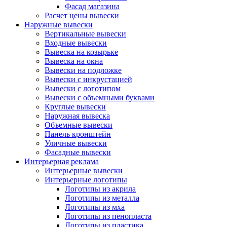
Фасад магазина
Расчет цены вывески
Наружные вывески
Вертикальные вывески
Входные вывески
Вывеска на козырьке
Вывеска на окна
Вывески на подложке
Вывески с инкрустацией
Вывески с логотипом
Вывески с объемными буквами
Круглые вывески
Наружная вывеска
Объемные вывески
Панель кронштейн
Уличные вывески
Фасадные вывески
Интерьерная реклама
Интерьерные вывески
Интерьерные логотипы
Логотипы из акрила
Логотипы из металла
Логотипы из мха
Логотипы из пенопласта
Логотипы из пластика