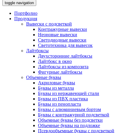
toggle navigation
Портфолио
Продукция
Вывески с подсветкой
Контражурные вывески
Неоновые вывески
Светодиодные вывески
Светотехника для вывесок
Лайтбоксы
Двухсторонние лайтбоксы
Лайтбокс в окно
Лайтбоксы из композита
Фигурные лайтбоксы
Объемные буквы
Акриловые буквы
Буквы из металла
Буквы из нержавеющей стали
Буквы из ПВХ пластика
Буквы из пенопласта
Буквы с алюминиевым бортом
Буквы с контражурной подсветкой
Объемные буквы без подсветки
Объемные буквы на подложке
Псевдообъемные буквы с подсветкой