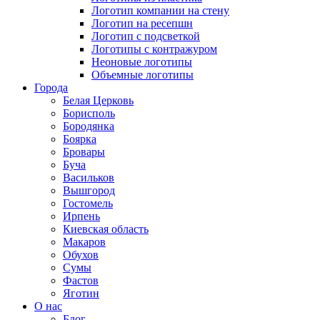
Логотип компании на стену
Логотип на ресепшн
Логотип с подсветкой
Логотипы с контражуром
Неоновые логотипы
Объемные логотипы
Города
Белая Церковь
Борисполь
Бородянка
Боярка
Бровары
Буча
Васильков
Вышгород
Гостомель
Ирпень
Киевская область
Макаров
Обухов
Сумы
Фастов
Яготин
О нас
Блог