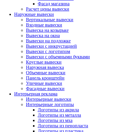
Фасад магазина
Расчет цены вывески
Наружные вывески
Вертикальные вывески
Входные вывески
Вывеска на козырьке
Вывеска на окна
Вывески на подложке
Вывески с инкрустацией
Вывески с логотипом
Вывески с объемными буквами
Круглые вывески
Наружная вывеска
Объемные вывески
Панель кронштейн
Уличные вывески
Фасадные вывески
Интерьерная реклама
Интерьерные вывески
Интерьерные логотипы
Логотипы из акрила
Логотипы из металла
Логотипы из мха
Логотипы из пенопласта
Логотипы из пластика