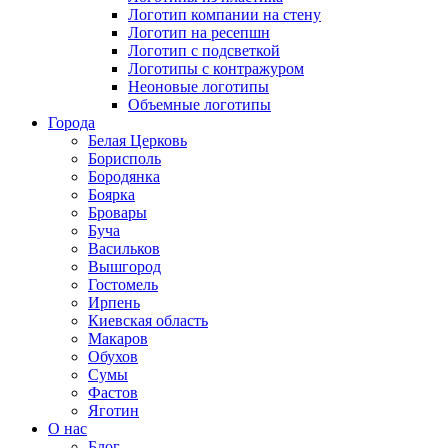
Логотип компании на стену
Логотип на ресепшн
Логотип с подсветкой
Логотипы с контражуром
Неоновые логотипы
Объемные логотипы
Города
Белая Церковь
Борисполь
Бородянка
Боярка
Бровары
Буча
Васильков
Вышгород
Гостомель
Ирпень
Киевская область
Макаров
Обухов
Сумы
Фастов
Яготин
О нас
Блог