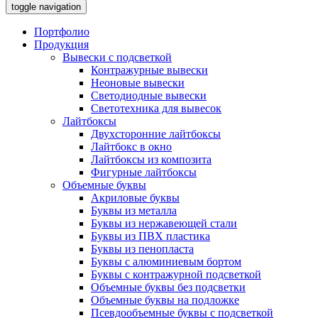
toggle navigation
Портфолио
Продукция
Вывески с подсветкой
Контражурные вывески
Неоновые вывески
Светодиодные вывески
Светотехника для вывесок
Лайтбоксы
Двухсторонние лайтбоксы
Лайтбокс в окно
Лайтбоксы из композита
Фигурные лайтбоксы
Объемные буквы
Акриловые буквы
Буквы из металла
Буквы из нержавеющей стали
Буквы из ПВХ пластика
Буквы из пенопласта
Буквы с алюминиевым бортом
Буквы с контражурной подсветкой
Объемные буквы без подсветки
Объемные буквы на подложке
Псевдообъемные буквы с подсветкой