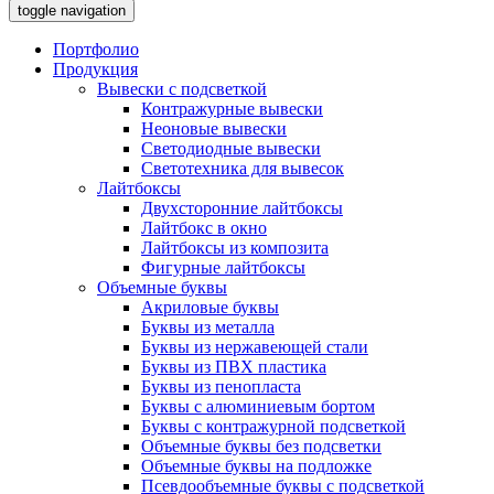
toggle navigation
Портфолио
Продукция
Вывески с подсветкой
Контражурные вывески
Неоновые вывески
Светодиодные вывески
Светотехника для вывесок
Лайтбоксы
Двухсторонние лайтбоксы
Лайтбокс в окно
Лайтбоксы из композита
Фигурные лайтбоксы
Объемные буквы
Акриловые буквы
Буквы из металла
Буквы из нержавеющей стали
Буквы из ПВХ пластика
Буквы из пенопласта
Буквы с алюминиевым бортом
Буквы с контражурной подсветкой
Объемные буквы без подсветки
Объемные буквы на подложке
Псевдообъемные буквы с подсветкой