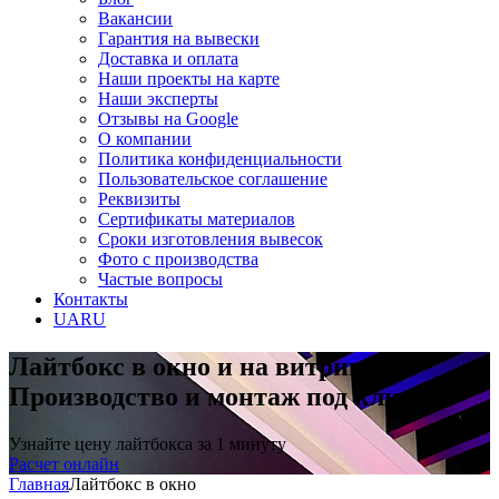
Вакансии
Гарантия на вывески
Доставка и оплата
Наши проекты на карте
Наши эксперты
Отзывы на Google
О компании
Политика конфиденциальности
Пользовательское соглашение
Реквизиты
Сертификаты материалов
Сроки изготовления вывесок
Фото с производства
Частые вопросы
Контакты
UA
RU
Лайтбокс в окно и на витрину
Производство и монтаж под ключ
Узнайте цену лайтбокса за 1 минуту
Расчет онлайн
Главная
Лайтбокс в окно