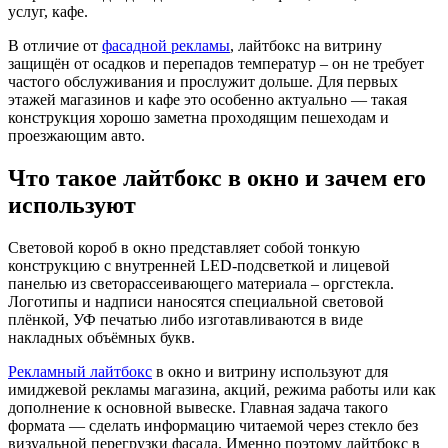
услуг, кафе.
В отличие от
фасадной рекламы
, лайтбокс на витрину
защищён от осадков и перепадов температур – он не требует
частого обслуживания и прослужит дольше. Для первых
этажей магазинов и кафе это особенно актуально — такая
конструкция хорошо заметна проходящим пешеходам и
проезжающим авто.
Что такое лайтбокс в окно и зачем его
используют
Световой короб в окно представляет собой тонкую
конструкцию с внутренней LED-подсветкой и лицевой
панелью из светорассеивающего материала – оргстекла.
Логотипы и надписи наносятся специальной световой
плёнкой, УФ печатью либо изготавливаются в виде
накладных объёмных букв.
Рекламный лайтбокс
в окно и витрину используют для
имиджевой рекламы магазина, акций, режима работы или как
дополнение к основной вывеске. Главная задача такого
формата — сделать информацию читаемой через стекло без
визуальной перегрузки фасада. Именно поэтому лайтбокс в