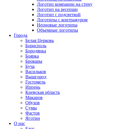
Логотип компании на стену
Логотип на ресепшн
Логотип с подсветкой
Логотипы с контражуром
Неоновые логотипы
Объемные логотипы
Города
Белая Церковь
Борисполь
Бородянка
Боярка
Бровары
Буча
Васильков
Вышгород
Гостомель
Ирпень
Киевская область
Макаров
Обухов
Сумы
Фастов
Яготин
О нас
Блог