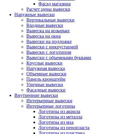
Фасад магазина
Расчет цены вывески
Наружные вывески
Вертикальные вывески
Входные вывески
Вывеска на козырьке
Вывеска на окна
Вывески на подложке
Вывески с инкрустацией
Вывески с логотипом
Вывески с объемными буквами
Круглые вывески
Наружная вывеска
Объемные вывески
Панель кронштейн
Уличные вывески
Фасадные вывески
Внутренние вывески
Интерьерные вывески
Интерьерные логотипы
Логотипы из акрила
Логотипы из металла
Логотипы из мха
Логотипы из пенопласта
Логотипы из пластика