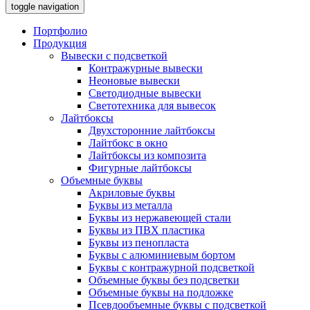
toggle navigation
Портфолио
Продукция
Вывески с подсветкой
Контражурные вывески
Неоновые вывески
Светодиодные вывески
Светотехника для вывесок
Лайтбоксы
Двухсторонние лайтбоксы
Лайтбокс в окно
Лайтбоксы из композита
Фигурные лайтбоксы
Объемные буквы
Акриловые буквы
Буквы из металла
Буквы из нержавеющей стали
Буквы из ПВХ пластика
Буквы из пенопласта
Буквы с алюминиевым бортом
Буквы с контражурной подсветкой
Объемные буквы без подсветки
Объемные буквы на подложке
Псевдообъемные буквы с подсветкой