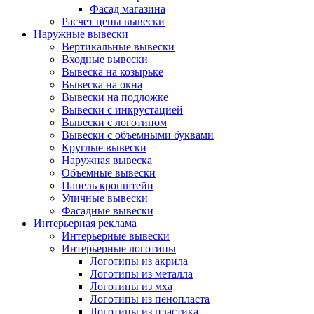
Фасад магазина
Расчет цены вывески
Наружные вывески
Вертикальные вывески
Входные вывески
Вывеска на козырьке
Вывеска на окна
Вывески на подложке
Вывески с инкрустацией
Вывески с логотипом
Вывески с объемными буквами
Круглые вывески
Наружная вывеска
Объемные вывески
Панель кронштейн
Уличные вывески
Фасадные вывески
Интерьерная реклама
Интерьерные вывески
Интерьерные логотипы
Логотипы из акрила
Логотипы из металла
Логотипы из мха
Логотипы из пенопласта
Логотипы из пластика