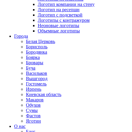
Логотип компании на стену
Логотип на ресепшн
Логотип с подсветкой
Логотипы с контражуром
Неоновые логотипы
Объемные логотипы
Города
Белая Церковь
Борисполь
Бородянка
Боярка
Бровары
Буча
Васильков
Вышгород
Гостомель
Ирпень
Киевская область
Макаров
Обухов
Сумы
Фастов
Яготин
О нас
Блог