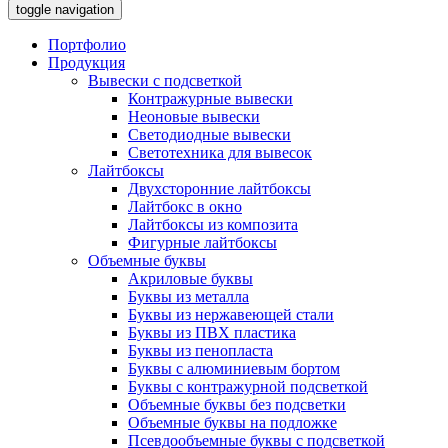
toggle navigation
Портфолио
Продукция
Вывески с подсветкой
Контражурные вывески
Неоновые вывески
Светодиодные вывески
Светотехника для вывесок
Лайтбоксы
Двухсторонние лайтбоксы
Лайтбокс в окно
Лайтбоксы из композита
Фигурные лайтбоксы
Объемные буквы
Акриловые буквы
Буквы из металла
Буквы из нержавеющей стали
Буквы из ПВХ пластика
Буквы из пенопласта
Буквы с алюминиевым бортом
Буквы с контражурной подсветкой
Объемные буквы без подсветки
Объемные буквы на подложке
Псевдообъемные буквы с подсветкой