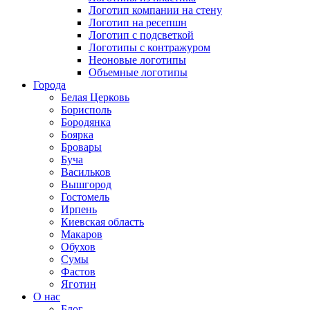
Логотип компании на стену
Логотип на ресепшн
Логотип с подсветкой
Логотипы с контражуром
Неоновые логотипы
Объемные логотипы
Города
Белая Церковь
Борисполь
Бородянка
Боярка
Бровары
Буча
Васильков
Вышгород
Гостомель
Ирпень
Киевская область
Макаров
Обухов
Сумы
Фастов
Яготин
О нас
Блог