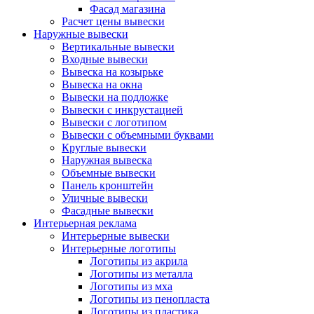
Фасад магазина
Расчет цены вывески
Наружные вывески
Вертикальные вывески
Входные вывески
Вывеска на козырьке
Вывеска на окна
Вывески на подложке
Вывески с инкрустацией
Вывески с логотипом
Вывески с объемными буквами
Круглые вывески
Наружная вывеска
Объемные вывески
Панель кронштейн
Уличные вывески
Фасадные вывески
Интерьерная реклама
Интерьерные вывески
Интерьерные логотипы
Логотипы из акрила
Логотипы из металла
Логотипы из мха
Логотипы из пенопласта
Логотипы из пластика