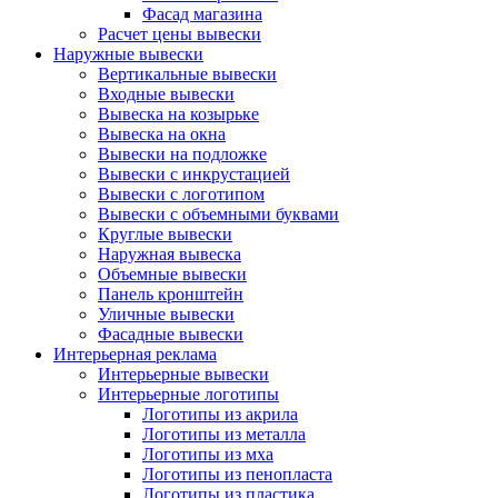
Фасад магазина
Расчет цены вывески
Наружные вывески
Вертикальные вывески
Входные вывески
Вывеска на козырьке
Вывеска на окна
Вывески на подложке
Вывески с инкрустацией
Вывески с логотипом
Вывески с объемными буквами
Круглые вывески
Наружная вывеска
Объемные вывески
Панель кронштейн
Уличные вывески
Фасадные вывески
Интерьерная реклама
Интерьерные вывески
Интерьерные логотипы
Логотипы из акрила
Логотипы из металла
Логотипы из мха
Логотипы из пенопласта
Логотипы из пластика