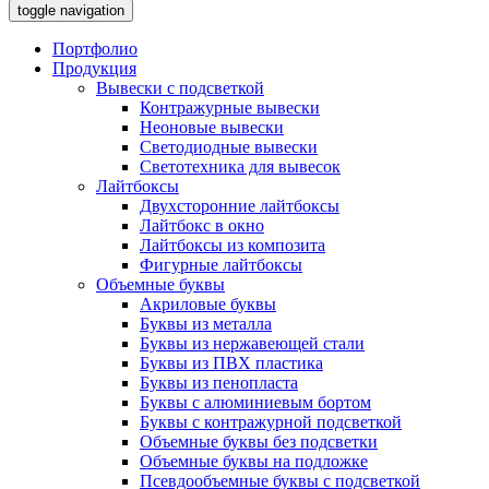
toggle navigation
Портфолио
Продукция
Вывески с подсветкой
Контражурные вывески
Неоновые вывески
Светодиодные вывески
Светотехника для вывесок
Лайтбоксы
Двухсторонние лайтбоксы
Лайтбокс в окно
Лайтбоксы из композита
Фигурные лайтбоксы
Объемные буквы
Акриловые буквы
Буквы из металла
Буквы из нержавеющей стали
Буквы из ПВХ пластика
Буквы из пенопласта
Буквы с алюминиевым бортом
Буквы с контражурной подсветкой
Объемные буквы без подсветки
Объемные буквы на подложке
Псевдообъемные буквы с подсветкой