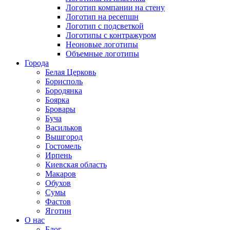
Логотип компании на стену
Логотип на ресепшн
Логотип с подсветкой
Логотипы с контражуром
Неоновые логотипы
Объемные логотипы
Города
Белая Церковь
Борисполь
Бородянка
Боярка
Бровары
Буча
Васильков
Вышгород
Гостомель
Ирпень
Киевская область
Макаров
Обухов
Сумы
Фастов
Яготин
О нас
Блог