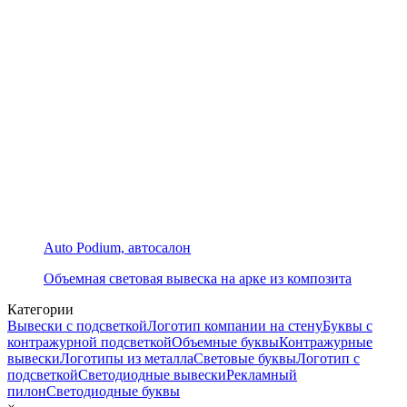
Auto Podium, автосалон
Объемная световая вывеска на арке из композита
Категории
Вывески с подсветкой
Логотип компании на стену
Буквы с
контражурной подсветкой
Объемные буквы
Контражурные
вывески
Логотипы из металла
Световые буквы
Логотип с
подсветкой
Светодиодные вывески
Рекламный
пилон
Светодиодные буквы