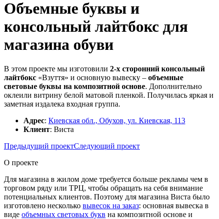
Объемные буквы и
консольный лайтбокс для
магазина обуви
В этом проекте мы изготовили
2-х сторонний консольный
лайтбокс
«Взуття» и основную вывеску –
объемные
световые буквы на композитной основе
. Дополнительно
оклеили витрину белой матовой пленкой. Получилась яркая и
заметная издалека входная группа.
Адрес
:
Киевская обл., Обухов, ул. Киевская, 113
Клиент
: Виста
Предыдущий проект
Следующий проект
О проекте
Для магазина в жилом доме требуется больше рекламы чем в
торговом ряду или ТРЦ, чтобы обращать на себя внимание
потенциальных клиентов. Поэтому для магазина Виста было
изготовлено несколько
вывесок на заказ
: основная вывеска в
виде
объемных световых букв
на композитной основе и