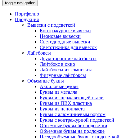
toggle navigation
Портфолио
Продукция
Вывески с подсветкой
Контражурные вывески
Неоновые вывески
Светодиодные вывески
Светотехника для вывесок
Лайтбоксы
Двухсторонние лайтбоксы
Лайтбокс в окно
Лайтбоксы из композита
Фигурные лайтбоксы
Объемные буквы
Акриловые буквы
Буквы из металла
Буквы из нержавеющей стали
Буквы из ПВХ пластика
Буквы из пенопласта
Буквы с алюминиевым бортом
Буквы с контражурной подсветкой
Объемные буквы без подсветки
Объемные буквы на подложке
Псевдообъемные буквы с подсветкой