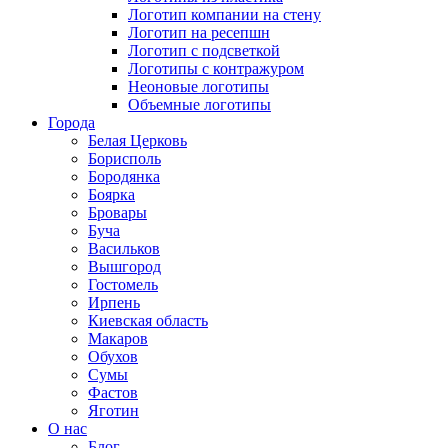
Логотип компании на стену
Логотип на ресепшн
Логотип с подсветкой
Логотипы с контражуром
Неоновые логотипы
Объемные логотипы
Города
Белая Церковь
Борисполь
Бородянка
Боярка
Бровары
Буча
Васильков
Вышгород
Гостомель
Ирпень
Киевская область
Макаров
Обухов
Сумы
Фастов
Яготин
О нас
Блог