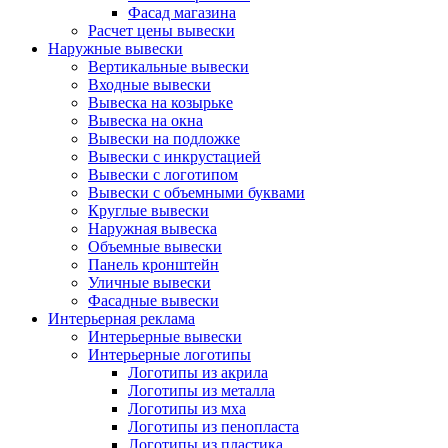
Фасад магазина
Расчет цены вывески
Наружные вывески
Вертикальные вывески
Входные вывески
Вывеска на козырьке
Вывеска на окна
Вывески на подложке
Вывески с инкрустацией
Вывески с логотипом
Вывески с объемными буквами
Круглые вывески
Наружная вывеска
Объемные вывески
Панель кронштейн
Уличные вывески
Фасадные вывески
Интерьерная реклама
Интерьерные вывески
Интерьерные логотипы
Логотипы из акрила
Логотипы из металла
Логотипы из мха
Логотипы из пенопласта
Логотипы из пластика