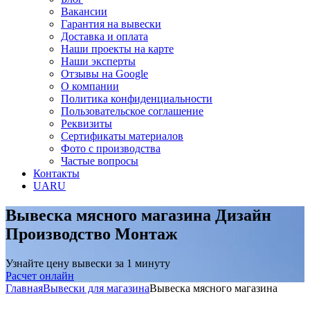
Вакансии
Гарантия на вывески
Доставка и оплата
Наши проекты на карте
Наши эксперты
Отзывы на Google
О компании
Политика конфиденциальности
Пользовательское соглашение
Реквизиты
Сертификаты материалов
Фото с производства
Частые вопросы
Контакты
UA
RU
Вывеска мясного магазина
Дизайн
Производство Монтаж
Узнайте цену вывески за 1 минуту
Расчет онлайн
Главная
Вывески для магазина
Вывеска мясного магазина