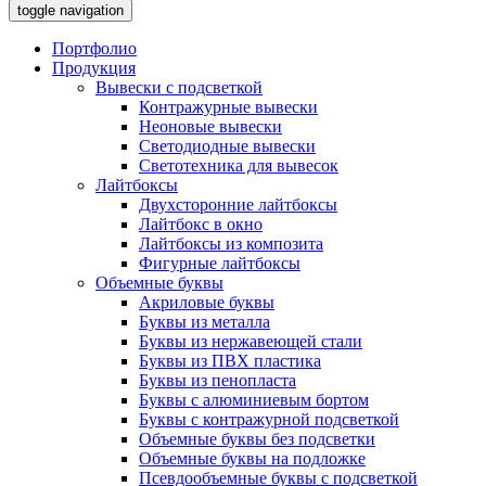
toggle navigation
Портфолио
Продукция
Вывески с подсветкой
Контражурные вывески
Неоновые вывески
Светодиодные вывески
Светотехника для вывесок
Лайтбоксы
Двухсторонние лайтбоксы
Лайтбокс в окно
Лайтбоксы из композита
Фигурные лайтбоксы
Объемные буквы
Акриловые буквы
Буквы из металла
Буквы из нержавеющей стали
Буквы из ПВХ пластика
Буквы из пенопласта
Буквы с алюминиевым бортом
Буквы с контражурной подсветкой
Объемные буквы без подсветки
Объемные буквы на подложке
Псевдообъемные буквы с подсветкой