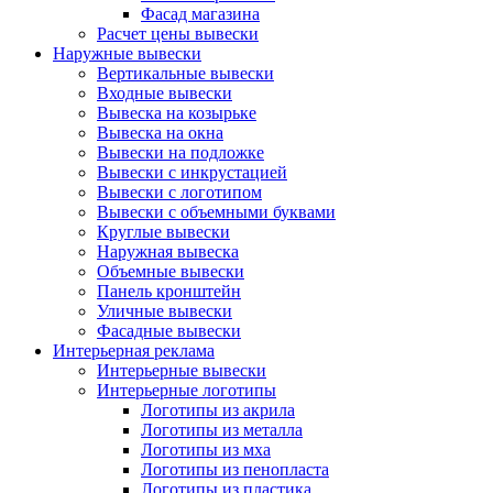
Фасад магазина
Расчет цены вывески
Наружные вывески
Вертикальные вывески
Входные вывески
Вывеска на козырьке
Вывеска на окна
Вывески на подложке
Вывески с инкрустацией
Вывески с логотипом
Вывески с объемными буквами
Круглые вывески
Наружная вывеска
Объемные вывески
Панель кронштейн
Уличные вывески
Фасадные вывески
Интерьерная реклама
Интерьерные вывески
Интерьерные логотипы
Логотипы из акрила
Логотипы из металла
Логотипы из мха
Логотипы из пенопласта
Логотипы из пластика