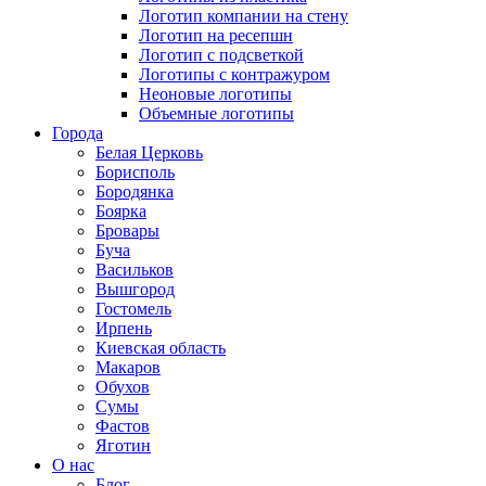
Логотип компании на стену
Логотип на ресепшн
Логотип с подсветкой
Логотипы с контражуром
Неоновые логотипы
Объемные логотипы
Города
Белая Церковь
Борисполь
Бородянка
Боярка
Бровары
Буча
Васильков
Вышгород
Гостомель
Ирпень
Киевская область
Макаров
Обухов
Сумы
Фастов
Яготин
О нас
Блог