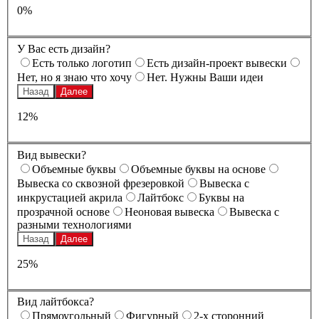
0%
У Вас есть дизайн?
Есть только логотип
Есть дизайн-проект вывески
Нет, но я знаю что хочу
Нет. Нужны Ваши идеи
Назад
Далее
12%
Вид вывески?
Oбъемные буквы
Oбъемные буквы на основе
Вывеска со сквозной фрезеровкой
Вывеска с
инкрустацией акрила
Лайтбокс
Буквы на
прозрачной основе
Неоновая вывеска
Вывеска с
разными технологиями
Назад
Далее
25%
Вид лайтбокса?
Прямоугольный
Фигурный
2-х сторонний