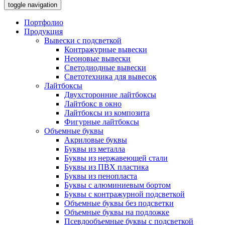
toggle navigation
Портфолио
Продукция
Вывески с подсветкой
Контражурные вывески
Неоновые вывески
Светодиодные вывески
Светотехника для вывесок
Лайтбоксы
Двухсторонние лайтбоксы
Лайтбокс в окно
Лайтбоксы из композита
Фигурные лайтбоксы
Объемные буквы
Акриловые буквы
Буквы из металла
Буквы из нержавеющей стали
Буквы из ПВХ пластика
Буквы из пенопласта
Буквы с алюминиевым бортом
Буквы с контражурной подсветкой
Объемные буквы без подсветки
Объемные буквы на подложке
Псевдообъемные буквы с подсветкой