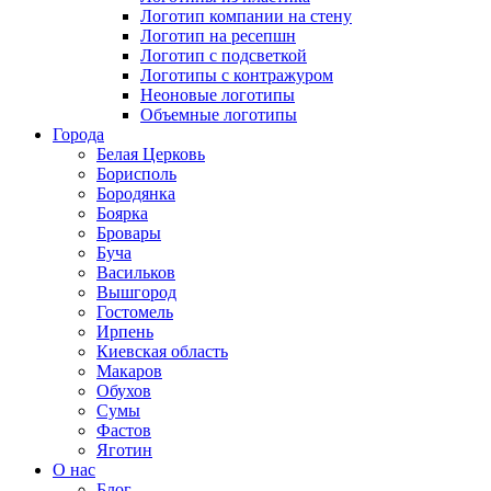
Логотип компании на стену
Логотип на ресепшн
Логотип с подсветкой
Логотипы с контражуром
Неоновые логотипы
Объемные логотипы
Города
Белая Церковь
Борисполь
Бородянка
Боярка
Бровары
Буча
Васильков
Вышгород
Гостомель
Ирпень
Киевская область
Макаров
Обухов
Сумы
Фастов
Яготин
О нас
Блог