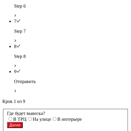
Step 6
7
Step 7
8
Step 8
9
Отправить
Крок
1
из
9
Где будет вывеска?
В ТРЦ
На улице
В интерьере
Далее