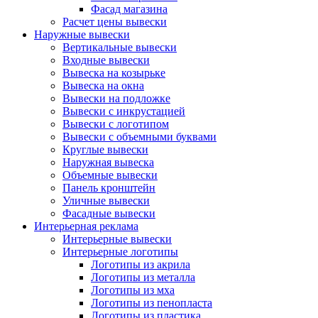
Фасад магазина
Расчет цены вывески
Наружные вывески
Вертикальные вывески
Входные вывески
Вывеска на козырьке
Вывеска на окна
Вывески на подложке
Вывески с инкрустацией
Вывески с логотипом
Вывески с объемными буквами
Круглые вывески
Наружная вывеска
Объемные вывески
Панель кронштейн
Уличные вывески
Фасадные вывески
Интерьерная реклама
Интерьерные вывески
Интерьерные логотипы
Логотипы из акрила
Логотипы из металла
Логотипы из мха
Логотипы из пенопласта
Логотипы из пластика