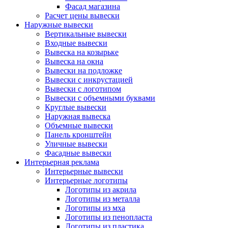
Фасад магазина
Расчет цены вывески
Наружные вывески
Вертикальные вывески
Входные вывески
Вывеска на козырьке
Вывеска на окна
Вывески на подложке
Вывески с инкрустацией
Вывески с логотипом
Вывески с объемными буквами
Круглые вывески
Наружная вывеска
Объемные вывески
Панель кронштейн
Уличные вывески
Фасадные вывески
Интерьерная реклама
Интерьерные вывески
Интерьерные логотипы
Логотипы из акрила
Логотипы из металла
Логотипы из мха
Логотипы из пенопласта
Логотипы из пластика