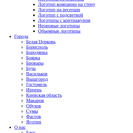
Логотип компании на стену
Логотип на ресепшн
Логотип с подсветкой
Логотипы с контражуром
Неоновые логотипы
Объемные логотипы
Города
Белая Церковь
Борисполь
Бородянка
Боярка
Бровары
Буча
Васильков
Вышгород
Гостомель
Ирпень
Киевская область
Макаров
Обухов
Сумы
Фастов
Яготин
О нас
Блог