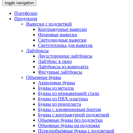
toggle navigation
Портфолио
Продукция
Вывески с подсветкой
Контражурные вывески
Неоновые вывески
Светодиодные вывески
Светотехника для вывесок
Лайтбоксы
Двухсторонние лайтбоксы
Лайтбокс в окно
Лайтбоксы из композита
Фигурные лайтбоксы
Объемные буквы
Акриловые буквы
Буквы из металла
Буквы из нержавеющей стали
Буквы из ПВХ пластика
Буквы из пенопласта
Буквы с алюминиевым бортом
Буквы с контражурной подсветкой
Объемные буквы без подсветки
Объемные буквы на подложке
Псевдообъемные буквы с подсветкой