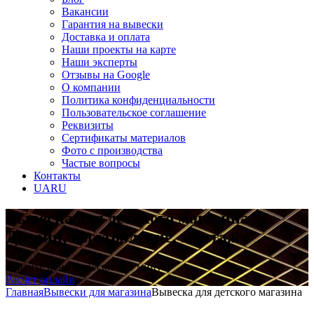
Вакансии
Гарантия на вывески
Доставка и оплата
Наши проекты на карте
Наши эксперты
Отзывы на Google
О компании
Политика конфиденциальности
Пользовательское соглашение
Реквизиты
Сертификаты материалов
Фото с производства
Частые вопросы
Контакты
UA
RU
Вывеска для детского магазина
Дизайн, изготовление, монтаж
Узнайте цену вывески за 1 минуту
Расчет онлайн
Главная
Вывески для магазина
Вывеска для детского магазина