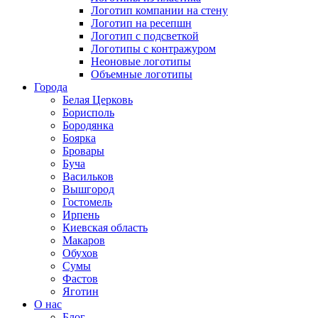
Логотип компании на стену
Логотип на ресепшн
Логотип с подсветкой
Логотипы с контражуром
Неоновые логотипы
Объемные логотипы
Города
Белая Церковь
Борисполь
Бородянка
Боярка
Бровары
Буча
Васильков
Вышгород
Гостомель
Ирпень
Киевская область
Макаров
Обухов
Сумы
Фастов
Яготин
О нас
Блог