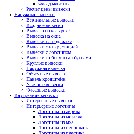
Фасад магазина
Расчет цены вывески
Наружные вывески
Вертикальные вывески
Входные вывески
Вывеска на козырьке
Вывеска на окна
Вывески на подложке
Вывески с инкрустацией
Вывески с логотипом
Вывески с объемными буквами
Круглые вывески
Наружная вывеска
Объемные вывески
Панель кронштейн
Уличные вывески
Фасадные вывески
Внутренние вывески
Интерьерные вывески
Интерьерные логотипы
Логотипы из акрила
Логотипы из металла
Логотипы из мха
Логотипы из пенопласта
Логотипы из пластика