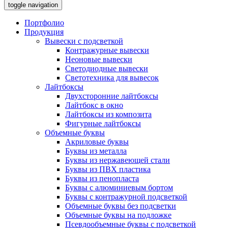
toggle navigation
Портфолио
Продукция
Вывески с подсветкой
Контражурные вывески
Неоновые вывески
Светодиодные вывески
Светотехника для вывесок
Лайтбоксы
Двухсторонние лайтбоксы
Лайтбокс в окно
Лайтбоксы из композита
Фигурные лайтбоксы
Объемные буквы
Акриловые буквы
Буквы из металла
Буквы из нержавеющей стали
Буквы из ПВХ пластика
Буквы из пенопласта
Буквы с алюминиевым бортом
Буквы с контражурной подсветкой
Объемные буквы без подсветки
Объемные буквы на подложке
Псевдообъемные буквы с подсветкой