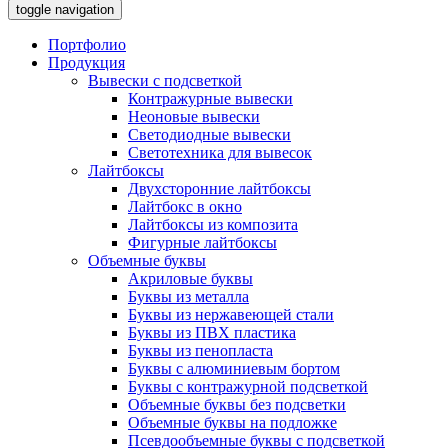
toggle navigation
Портфолио
Продукция
Вывески с подсветкой
Контражурные вывески
Неоновые вывески
Светодиодные вывески
Светотехника для вывесок
Лайтбоксы
Двухсторонние лайтбоксы
Лайтбокс в окно
Лайтбоксы из композита
Фигурные лайтбоксы
Объемные буквы
Акриловые буквы
Буквы из металла
Буквы из нержавеющей стали
Буквы из ПВХ пластика
Буквы из пенопласта
Буквы с алюминиевым бортом
Буквы с контражурной подсветкой
Объемные буквы без подсветки
Объемные буквы на подложке
Псевдообъемные буквы с подсветкой