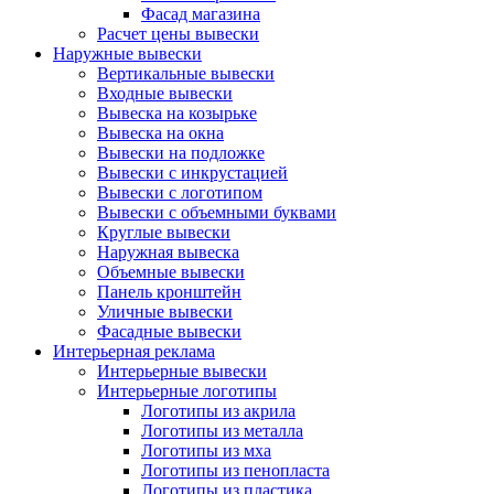
Фасад магазина
Расчет цены вывески
Наружные вывески
Вертикальные вывески
Входные вывески
Вывеска на козырьке
Вывеска на окна
Вывески на подложке
Вывески с инкрустацией
Вывески с логотипом
Вывески с объемными буквами
Круглые вывески
Наружная вывеска
Объемные вывески
Панель кронштейн
Уличные вывески
Фасадные вывески
Интерьерная реклама
Интерьерные вывески
Интерьерные логотипы
Логотипы из акрила
Логотипы из металла
Логотипы из мха
Логотипы из пенопласта
Логотипы из пластика