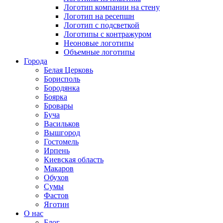
Логотип компании на стену
Логотип на ресепшн
Логотип с подсветкой
Логотипы с контражуром
Неоновые логотипы
Объемные логотипы
Города
Белая Церковь
Борисполь
Бородянка
Боярка
Бровары
Буча
Васильков
Вышгород
Гостомель
Ирпень
Киевская область
Макаров
Обухов
Сумы
Фастов
Яготин
О нас
Блог