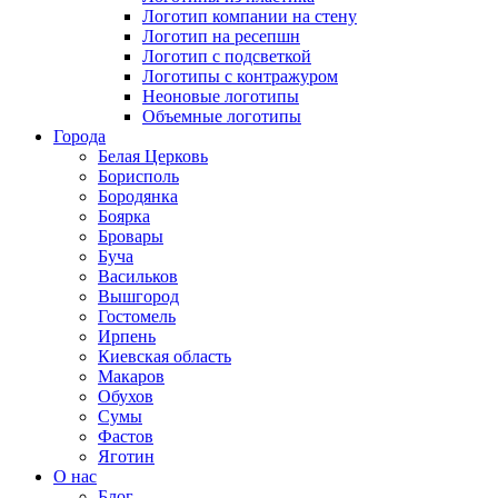
Логотип компании на стену
Логотип на ресепшн
Логотип с подсветкой
Логотипы с контражуром
Неоновые логотипы
Объемные логотипы
Города
Белая Церковь
Борисполь
Бородянка
Боярка
Бровары
Буча
Васильков
Вышгород
Гостомель
Ирпень
Киевская область
Макаров
Обухов
Сумы
Фастов
Яготин
О нас
Блог