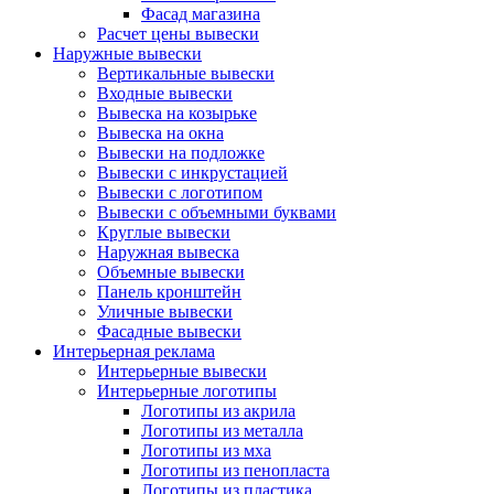
Фасад магазина
Расчет цены вывески
Наружные вывески
Вертикальные вывески
Входные вывески
Вывеска на козырьке
Вывеска на окна
Вывески на подложке
Вывески с инкрустацией
Вывески с логотипом
Вывески с объемными буквами
Круглые вывески
Наружная вывеска
Объемные вывески
Панель кронштейн
Уличные вывески
Фасадные вывески
Интерьерная реклама
Интерьерные вывески
Интерьерные логотипы
Логотипы из акрила
Логотипы из металла
Логотипы из мха
Логотипы из пенопласта
Логотипы из пластика