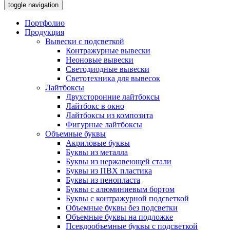
toggle navigation
Портфолио
Продукция
Вывески с подсветкой
Контражурные вывески
Неоновые вывески
Светодиодные вывески
Светотехника для вывесок
Лайтбоксы
Двухсторонние лайтбоксы
Лайтбокс в окно
Лайтбоксы из композита
Фигурные лайтбоксы
Объемные буквы
Акриловые буквы
Буквы из металла
Буквы из нержавеющей стали
Буквы из ПВХ пластика
Буквы из пенопласта
Буквы с алюминиевым бортом
Буквы с контражурной подсветкой
Объемные буквы без подсветки
Объемные буквы на подложке
Псевдообъемные буквы с подсветкой