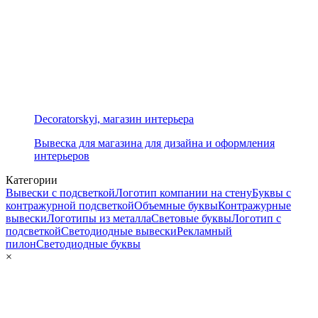
Decoratorskyi, магазин интерьера
Вывеска для магазина для дизайна и оформления
интерьеров
Категории
Вывески с подсветкой
Логотип компании на стену
Буквы с
контражурной подсветкой
Объемные буквы
Контражурные
вывески
Логотипы из металла
Световые буквы
Логотип с
подсветкой
Светодиодные вывески
Рекламный
пилон
Светодиодные буквы
×