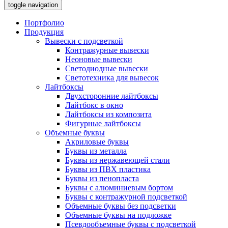
toggle navigation
Портфолио
Продукция
Вывески с подсветкой
Контражурные вывески
Неоновые вывески
Светодиодные вывески
Светотехника для вывесок
Лайтбоксы
Двухсторонние лайтбоксы
Лайтбокс в окно
Лайтбоксы из композита
Фигурные лайтбоксы
Объемные буквы
Акриловые буквы
Буквы из металла
Буквы из нержавеющей стали
Буквы из ПВХ пластика
Буквы из пенопласта
Буквы с алюминиевым бортом
Буквы с контражурной подсветкой
Объемные буквы без подсветки
Объемные буквы на подложке
Псевдообъемные буквы с подсветкой