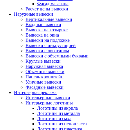
Фасад магазина
Расчет цены вывески
Наружные вывески
Вертикальные вывески
Входные вывески
Вывеска на козырьке
Вывеска на окна
Вывески на подложке
Вывески с инкрустацией
Вывески с логотипом
Вывески с объемными буквами
Круглые вывески
Наружная вывеска
Объемные вывески
Панель кронштейн
Уличные вывески
Фасадные вывески
Интерьерная реклама
Интерьерные вывески
Интерьерные логотипы
Логотипы из акрила
Логотипы из металла
Логотипы из мха
Логотипы из пенопласта
Логотипы из пластика