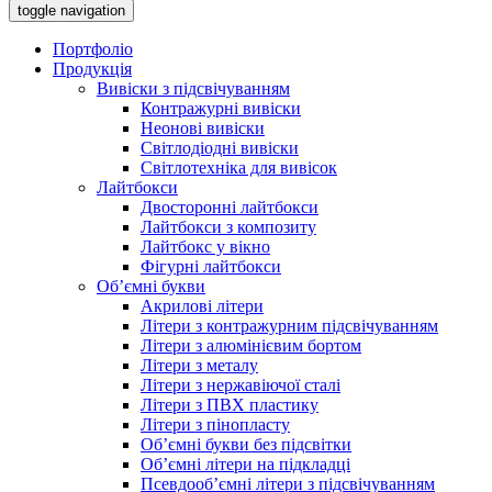
toggle navigation
Портфоліо
Продукція
Вивіски з підсвічуванням
Контражурні вивіски
Неонові вивіски
Світлодіодні вивіски
Світлотехніка для вивісок
Лайтбокси
Двосторонні лайтбокси
Лайтбокси з композиту
Лайтбокс у вікно
Фігурні лайтбокси
Об’ємні букви
Акрилові літери
Літери з контражурним підсвічуванням
Літери з алюмінієвим бортом
Літери з металу
Літери з нержавіючої сталі
Літери з ПВХ пластику
Літери з пінопласту
Об’ємні букви без підсвітки
Об’ємні літери на підкладці
Псевдооб’ємні літери з підсвічуванням