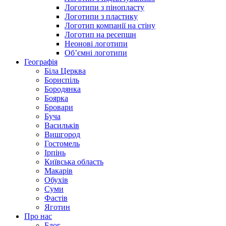
Логотипи з пінопласту
Логотипи з пластику
Логотип компанії на стіну
Логотип на ресепшн
Неонові логотипи
Об’ємні логотипи
Географія
Біла Церква
Бориспіль
Бородянка
Боярка
Бровари
Буча
Васильків
Вишгород
Гостомель
Ірпінь
Київська область
Макарів
Обухів
Суми
Фастів
Яготин
Про нас
Блог