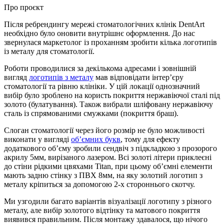
Про проєкт
Після ребрендингу мережі стоматологічних клінік DentArt
необхідно було оновити внутрішнє оформлення. До нас
звернулася маркетолог із проханням зробити кілька логотипів
із металу для стоматології.
Роботи проводилися за декількома адресами і зовнішній
вигляд
логотипів з металу
мав відповідати інтер’єру
стоматології та рівню клініки. У цій локації однозначний
вибір було зроблено на користь покриття нержавіючої сталі під
золото (булатування). Також вибрали шліфовану нержавіючу
сталь із спрямованими смужками (покриття браш).
Слоган стоматології через його розмір не було можливості
виконати у вигляді
об’ємних букв
, тому для ефекту
додаткового об’єму зробили сендвіч з підкладкою з прозорого
акрилу 5мм, вирізаного лазером. Всі золоті літери приклеєні
до стіни рідкими цвяхами Titan, при цьому об’ємні елементи
мають задню стінку з ПВХ 8мм, на яку золотий логотип з
металу кріпиться за допомогою 2-х стороннього скотчу.
Ми узгодили багато варіантів візуалізації логотипу з різного
металу, але вибір золотого відтінку та матового покриття
виявився правильним. Після монтажу здавалося, що нічого