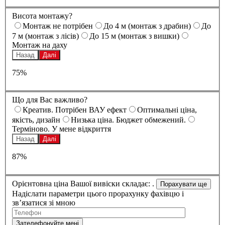
Висота монтажу?
Монтаж не потрібен
До 4 м (монтаж з драбин)
До
7 м (монтаж з лісів)
До 15 м (монтаж з вишки)
Монтаж на даху
Назад
Далі
75%
Що для Вас важливо?
Креатив. Потрібен ВАУ ефект
Оптимальні ціна,
якість, дизайн
Низька ціна. Бюджет обмежений.
Терміново. У мене відкриття
Назад
Далі
87%
Орієнтовна ціна Вашої вивіски складає:
.
Надіслати параметри цього прорахунку фахівцю і
зв’язатися зі мною