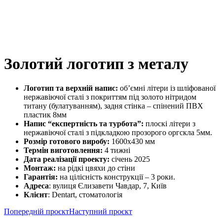
Золотий логотип з металу
Логотип та верхній напис:
об’ємні літери із шліфованої
нержавіючої сталі з покриттям під золото нітридом
титану (булатуванням), задня стінка – спінений ПВХ
пластик 8мм
Напис “експертність та турбота”:
плоскі літери з
нержавіючої сталі з підкладкою прозорого оргскла 5мм.
Розмір готового виробу:
1600х430 мм
Термін виготовлення:
4 тижні
Дата реалізації проекту:
січень 2025
Монтаж:
на рідкі цвяхи до стіни
Гарантія:
на цілісність конструкції – 3 роки.
Адреса
: вулиця Єлизавети Чавдар, 7, Київ
Клієнт
: Dentart, стоматологія
Попередній проєкт
Наступний проєкт