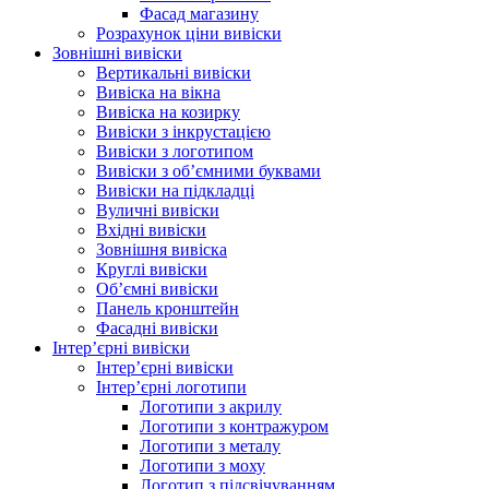
Фасад магазину
Розрахунок ціни вивіски
Зовнішні вивіски
Вертикальні вивіски
Вивіска на вікна
Вивіска на козирку
Вивіски з інкрустацією
Вивіски з логотипом
Вивіски з об’ємними буквами
Вивіски на підкладці
Вуличні вивіски
Вхідні вивіски
Зовнішня вивіска
Круглі вивіски
Об’ємні вивіски
Панель кронштейн
Фасадні вивіски
Інтер’єрні вивіски
Інтер’єрні вивіски
Інтер’єрні логотипи
Логотипи з акрилу
Логотипи з контражуром
Логотипи з металу
Логотипи з моху
Логотип з підсвічуванням