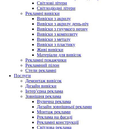
Світлові літери
Світлодіодні літери
Рекламні вивіски
Вивіски з акрилу
Вивіски з акрилу день-ніч
Вивіски з гнучкого неону
Вивіски з композиту
Вивіски з металу
Вивіски з пластику
Живі вивіски
Матеріали для вивісок
Рекламні покажчики
Рекламний пілон
Стели рекламні
Послуги
Демонтаж вивісок
Дизайн вивіски
Інтер’єрна реклама
Зовнішня реклама
Вулична реклама
Дизайн зовнішньої реклами
Монтаж реклами
Реклама на фасаді
Рекламні конструкції
Світлова реклама