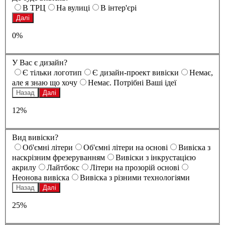
В ТРЦ
На вулиці
В інтер'єрі
Далі
0%
У Вас є дизайн?
Є тільки логотип
Є дизайн-проект вивіски
Немає,
але я знаю що хочу
Немає. Потрібні Ваші ідеї
Назад
Далі
12%
Вид вивіски?
Oб'ємні літери
Oб'ємні літери на основі
Вивіска з
наскрізним фрезеруванням
Вивіски з інкрустацією
акрилу
Лайтбокс
Літери на прозорій основі
Неонова вивіска
Вивіска з різними технологіями
Назад
Далі
25%