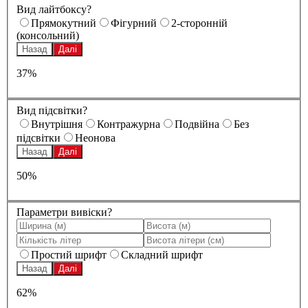
Вид лайтбоксу?
Прямокутний
Фігурний
2-сторонній
(консольний)
Назад
Далі
37%
Вид підсвітки?
Внутрішня
Контражурна
Подвійна
Без
підсвітки
Неонова
Назад
Далі
50%
Параметри вивіски?
Простий шрифт
Складний шрифт
Назад
Далі
62%