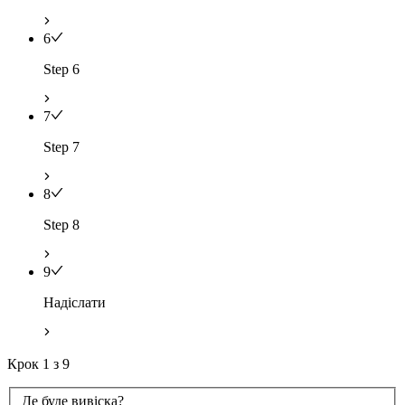
6
Step 6
7
Step 7
8
Step 8
9
Надіслати
Крок
1
з
9
Де буде вивіска?