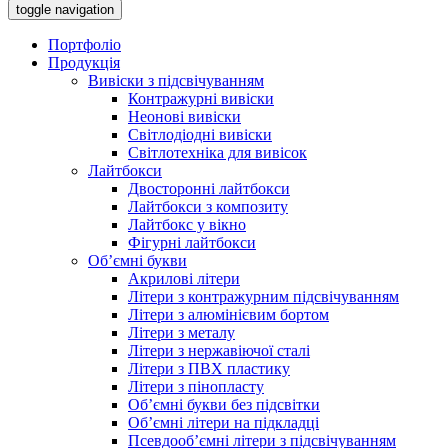
toggle navigation
Портфоліо
Продукція
Вивіски з підсвічуванням
Контражурні вивіски
Неонові вивіски
Світлодіодні вивіски
Світлотехніка для вивісок
Лайтбокси
Двосторонні лайтбокси
Лайтбокси з композиту
Лайтбокс у вікно
Фігурні лайтбокси
Об’ємні букви
Акрилові літери
Літери з контражурним підсвічуванням
Літери з алюмінієвим бортом
Літери з металу
Літери з нержавіючої сталі
Літери з ПВХ пластику
Літери з пінопласту
Об’ємні букви без підсвітки
Об’ємні літери на підкладці
Псевдооб’ємні літери з підсвічуванням