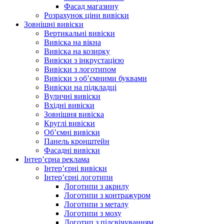
Фасад магазину
Розрахунок ціни вивіски
Зовнішні вивіски
Вертикальні вивіски
Вивіска на вікна
Вивіска на козирку
Вивіски з інкрустацією
Вивіски з логотипом
Вивіски з об’ємними буквами
Вивіски на підкладці
Вуличні вивіски
Вхідні вивіски
Зовнішня вивіска
Круглі вивіски
Об’ємні вивіски
Панель кронштейн
Фасадні вивіски
Інтер’єрна реклама
Інтер’єрні вивіски
Інтер’єрні логотипи
Логотипи з акрилу
Логотипи з контражуром
Логотипи з металу
Логотипи з моху
Логотип з підсвічуванням