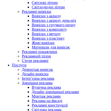
Світлові літери
Світлодіодні літери
Рекламні вивіски
Вивіски з акрилу
Вивіски з акрилу день-ніч
Вивіски з гнучкого неону
Вивіски з композиту
Вивіски з металу
Вивіски з пластику
Живі вивіски
Матеріали для вивісок
Рекламні покажчики
Рекламний пілон
Стели рекламні
Послуги
Демонтаж вивісок
Дизайн вивіски
Інтер’єрна реклама
Зовнішня реклама
Вулична реклама
Дизайн зовнішньої реклами
Монтаж реклами
Реклама на фасаді
Рекламні конструкції
Світлова реклама