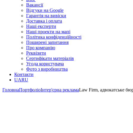
Вакансії
Відгуки на Google
Гарантія на вивіски
Доставка і оплата
Наші експерти
Наші проекти на мапі
Політика конфіденційності
Поширені запитання
Про компанію
Реквізити
Сертифікати матеріалів
Угода користувача
Фото з виробництва
Контакти
UA
RU
Головна
Портфоліо
Інтер'єрна реклама
Law Firm, адвокатське бю