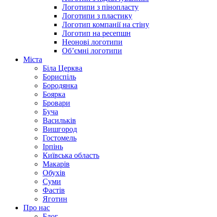
Логотипи з пінопласту
Логотипи з пластику
Логотип компанії на стіну
Логотип на ресепшн
Неонові логотипи
Об’ємні логотипи
Міста
Біла Церква
Бориспіль
Бородянка
Боярка
Бровари
Буча
Васильків
Вишгород
Гостомель
Ірпінь
Київська область
Макарів
Обухів
Суми
Фастів
Яготин
Про нас
Блог