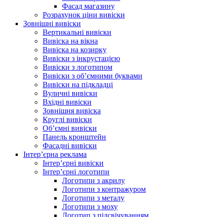
Фасад магазину
Розрахунок ціни вивіски
Зовнішні вивіски
Вертикальні вивіски
Вивіска на вікна
Вивіска на козирку
Вивіски з інкрустацією
Вивіски з логотипом
Вивіски з об’ємними буквами
Вивіски на підкладці
Вуличні вивіски
Вхідні вивіски
Зовнішня вивіска
Круглі вивіски
Об’ємні вивіски
Панель кронштейн
Фасадні вивіски
Інтер’єрна реклама
Інтер’єрні вивіски
Інтер’єрні логотипи
Логотипи з акрилу
Логотипи з контражуром
Логотипи з металу
Логотипи з моху
Логотип з підсвічуванням