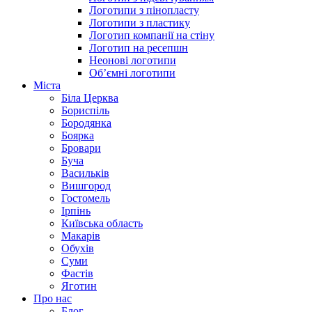
Логотипи з пінопласту
Логотипи з пластику
Логотип компанії на стіну
Логотип на ресепшн
Неонові логотипи
Об’ємні логотипи
Міста
Біла Церква
Бориспіль
Бородянка
Боярка
Бровари
Буча
Васильків
Вишгород
Гостомель
Ірпінь
Київська область
Макарів
Обухів
Суми
Фастів
Яготин
Про нас
Блог