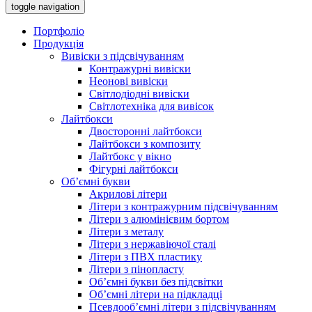
toggle navigation
Портфоліо
Продукція
Вивіски з підсвічуванням
Контражурні вивіски
Неонові вивіски
Світлодіодні вивіски
Світлотехніка для вивісок
Лайтбокси
Двосторонні лайтбокси
Лайтбокси з композиту
Лайтбокс у вікно
Фігурні лайтбокси
Об’ємні букви
Акрилові літери
Літери з контражурним підсвічуванням
Літери з алюмінієвим бортом
Літери з металу
Літери з нержавіючої сталі
Літери з ПВХ пластику
Літери з пінопласту
Об’ємні букви без підсвітки
Об’ємні літери на підкладці
Псевдооб’ємні літери з підсвічуванням