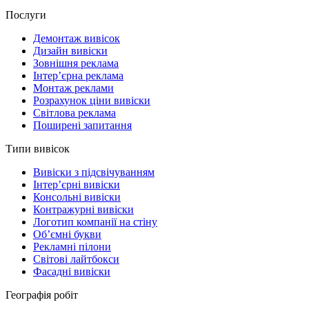
Послуги
Демонтаж вивісок
Дизайн вивіски
Зовнішня реклама
Інтер’єрна реклама
Монтаж реклами
Розрахунок ціни вивіски
Світлова реклама
Поширені запитання
Типи вивісок
Вивіски з підсвічуванням
Інтер’єрні вивіски
Консольні вивіски
Контражурні вивіски
Логотип компанії на стіну
Об’ємні букви
Рекламні пілони
Світові лайтбокси
Фасадні вивіски
Географія робіт