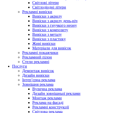
Світлові літери
Світлодіодні літери
Рекламні вивіски
Вивіски з акрилу
Вивіски з акрилу день-ніч
Вивіски з гнучкого неону
Вивіски з композиту
Вивіски з металу
Вивіски з пластику
Живі вивіски
Матеріали для вивісок
Рекламні покажчики
Рекламний пілон
Стели рекламні
Послуги
Демонтаж вивісок
Дизайн вивіски
Інтер’єрна реклама
Зовнішня реклама
Вулична реклама
Дизайн зовнішньої реклами
Монтаж реклами
Реклама на фасаді
Рекламні конструкції
Світлова реклама