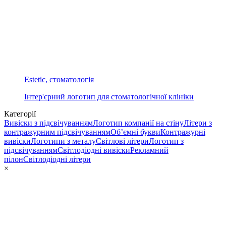
Estetic, стоматологія
Інтер'єрний логотип для стоматологічної клініки
Категорії
Вивіски з підсвічуванням
Логотип компанії на стіну
Літери з
контражурним підсвічуванням
Об’ємні букви
Контражурні
вивіски
Логотипи з металу
Світлові літери
Логотип з
підсвічуванням
Світлодіодні вивіски
Рекламний
пілон
Світлодіодні літери
×