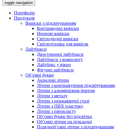
toggle navigation
Портфоліо
Продукція
Вивіски з підсвічуванням
Контражурні вивіски
Неонові вивіски
Світлодіодні вивіски
Світлотехніка для вивісок
Лайтбокси
Двосторонні лайтбокси
Лайтбокси з композиту
Лайтбокс у вікно
Фігурні лайтбокси
Об’ємні букви
Акрилові літери
Літери з контражурним підсвічуванням
Літери з алюмінієвим бортом
Літери з металу
Літери з нержавіючої сталі
Літери з ПВХ пластику
Літери з пінопласту
Об’ємні букви без підсвітки
Об’ємні літери на підкладці
Псевдооб’ємні літери з підсвічуванням