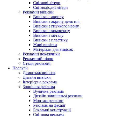
Світлові літери
Світлодіодні літери
Рекламні вивіски
Вивіски з акрилу
Вивіски з акрилу день-ніч
Вивіски з гнучкого неону
Вивіски з композиту
Вивіски з металу
Вивіски з пластику
Живі вивіски
Матеріали для вивісок
Рекламні покажчики
Рекламний пілон
Стели рекламні
Послуги
Демонтаж вивісок
Дизайн вивіски
Інтер’єрна реклама
Зовнішня реклама
Вулична реклама
Дизайн зовнішньої реклами
Монтаж реклами
Реклама на фасаді
Рекламні конструкції
Світлова реклама