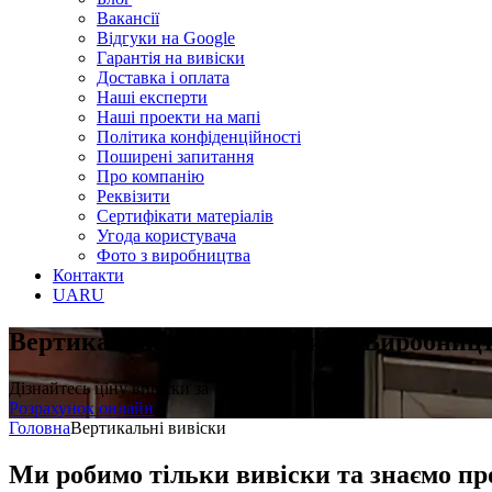
Вакансії
Відгуки на Google
Гарантія на вивіски
Доставка і оплата
Наші експерти
Наші проекти на мапі
Політика конфіденційності
Поширені запитання
Про компанію
Реквізити
Сертифікати матеріалів
Угода користувача
Фото з виробництва
Контакти
UA
RU
Вертикальні вивіски у Києві
Виробницт
Дізнайтесь ціну вивіски за 1 хвилину
Розрахунок онлайн
Головна
Вертикальні вивіски
Ми робимо тільки вивіски та знаємо пр