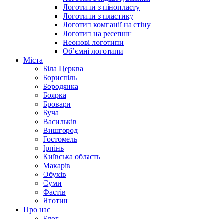
Логотипи з пінопласту
Логотипи з пластику
Логотип компанії на стіну
Логотип на ресепшн
Неонові логотипи
Об’ємні логотипи
Міста
Біла Церква
Бориспіль
Бородянка
Боярка
Бровари
Буча
Васильків
Вишгород
Гостомель
Ірпінь
Київська область
Макарів
Обухів
Суми
Фастів
Яготин
Про нас
Блог