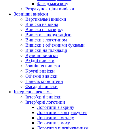
Фасад магазину
Розрахунок ціни вивіски
Зовнішні вивіски
Вертикальні вивіски
Вивіска на вікна
Вивіска на козирку
Вивіски з інкрустацією
Вивіски з логотипом
Вивіски з об’ємними буквами
Вивіски на підкладці
Вуличні вивіски
Вхідні вивіски
Зовнішня вивіска
Круглі вивіски
Об’ємні вивіски
Панель кронштейн
Фасадні вивіски
Інтер’єрна реклама
Інтер’єрні вивіски
Інтер’єрні логотипи
Логотипи з акрилу
Логотипи з контражуром
Логотипи з металу
Логотипи з моху
Логотип з підсвічуванням