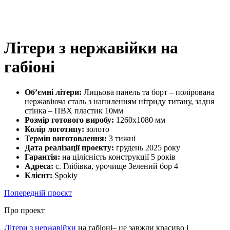
Літери з нержавійки на
габіоні
Об’ємні літери:
Лицьова панель та борт – полірована
нержавіюча сталь з напиленням нітриду титану, задня
стінка – ПВХ пластик 10мм
Розмір готового виробу:
1260х1080 мм
Колір логотипу:
золото
Термін виготовлення:
3 тижні
Дата реалізації проекту:
грудень 2025 року
Гарантія:
на цілісність конструкції 5 років
Адреса:
с. Глібівка, урочище Зелений бор 4
Клієнт:
Spokiy
Попередній проєкт
Про проект
Літери з нержавійки
на габіоні– це завжди красиво і