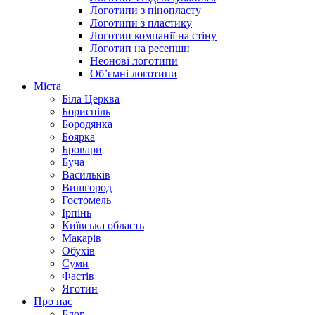
Логотипи з пінопласту
Логотипи з пластику
Логотип компанії на стіну
Логотип на ресепшн
Неонові логотипи
Об’ємні логотипи
Міста
Біла Церква
Бориспіль
Бородянка
Боярка
Бровари
Буча
Васильків
Вишгород
Гостомель
Ірпінь
Київська область
Макарів
Обухів
Суми
Фастів
Яготин
Про нас
Блог