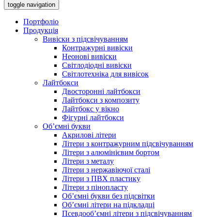
toggle navigation
Портфоліо
Продукція
Вивіски з підсвічуванням
Контражурні вивіски
Неонові вивіски
Світлодіодні вивіски
Світлотехніка для вивісок
Лайтбокси
Двосторонні лайтбокси
Лайтбокси з композиту
Лайтбокс у вікно
Фігурні лайтбокси
Об’ємні букви
Акрилові літери
Літери з контражурним підсвічуванням
Літери з алюмінієвим бортом
Літери з металу
Літери з нержавіючої сталі
Літери з ПВХ пластику
Літери з пінопласту
Об’ємні букви без підсвітки
Об’ємні літери на підкладці
Псевдооб’ємні літери з підсвічуванням