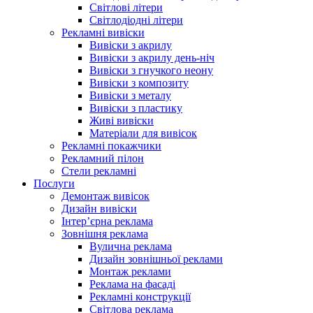
Світлові літери
Світлодіодні літери
Рекламні вивіски
Вивіски з акрилу
Вивіски з акрилу день-ніч
Вивіски з гнучкого неону
Вивіски з композиту
Вивіски з металу
Вивіски з пластику
Живі вивіски
Матеріали для вивісок
Рекламні покажчики
Рекламний пілон
Стели рекламні
Послуги
Демонтаж вивісок
Дизайн вивіски
Інтер’єрна реклама
Зовнішня реклама
Вулична реклама
Дизайн зовнішньої реклами
Монтаж реклами
Реклама на фасаді
Рекламні конструкції
Світлова реклама