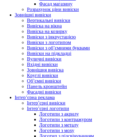
Фасад магазину
Розрахунок ціни вивіски
Зовнішні вивіски
Вертикальні вивіски
Вивіска на вікна
Вивіска на козирку
Вивіски з інкрустацією
Вивіски з логотипом
Вивіски з об’ємними буквами
Вивіски на підкладці
Вуличні вивіски
Вхідні вивіски
Зовнішня вивіска
Круглі вивіски
Об’ємні вивіски
Панель кронштейн
Фасадні вивіски
Інтер’єрна реклама
Інтер’єрні вивіски
Інтер’єрні логотипи
Логотипи з акрилу
Логотипи з контражуром
Логотипи з металу
Логотипи з моху
Логотип з підсвічуванням