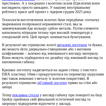
престижно. А у поєднанні з колотим склом (Ерклезом) вони
виглядають просто шикарно. У нашому внутрішньому
рейтингу краси цей проект є лідером грудня 2025 року.
Технологія виготовлення золотих букв передбачає спочатку
зварювання полірованої нержавіючої сталі, яка за
замовчуванням йде кольору срібло металік. Потім елементи
напилюють нітридом титану при високій температурі у
спеціальній печі. Цей процес називається булатування.
В результаті ми отримуємо золоті
металеві логотипи
та букви,
які можуть бути дзеркально-глянцевими або з матовим
шліфуванням – залежно від зовнішнього вигляду матеріалу.
Вони можуть підбиратися по дизайну під зовнішній вигляд та
наповнення габіону.
Кришки логотипу надягаються на задню стінку з товстого
ПВХ пластику 10мм і прокручуються по периметру шурупами
(які також виконані з металу із золотим покриттям). В
результаті отримуємо
об’ємний логотип
прямо на стіні або
заборі.
Тепер
рекламна стелла
у вигляді габіону при повороті на базу
Spokiy прийняла свій фінальний естетичний вигляд та
запрошує відвідувачів відпочити у закладі.