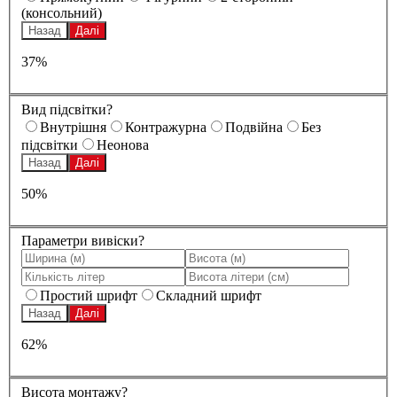
(консольний)
Назад
Далі
37%
Вид підсвітки?
Внутрішня
Контражурна
Подвійна
Без
підсвітки
Неонова
Назад
Далі
50%
Параметри вивіски?
Простий шрифт
Складний шрифт
Назад
Далі
62%
Висота монтажу?