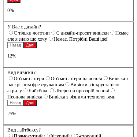
0%
У Вас є дизайн?
Є тільки логотип
Є дизайн-проект вивіски
Немає,
але я знаю що хочу
Немає. Потрібні Ваші ідеї
Назад
Далі
12%
Вид вивіски?
Oб'ємні літери
Oб'ємні літери на основі
Вивіска з
наскрізним фрезеруванням
Вивіски з інкрустацією
акрилу
Лайтбокс
Літери на прозорій основі
Неонова вивіска
Вивіска з різними технологіями
Назад
Далі
25%
Вид лайтбоксу?
Прямокутний
Фігурний
2-сторонній