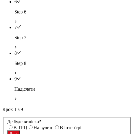
6
Step 6
7
Step 7
8
Step 8
9
Надіслати
Крок
1
з
9
Де буде вивіска?
В ТРЦ
На вулиці
В інтер'єрі
Далі