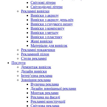
Світлові літери
Світлодіодні літери
Рекламні вивіски
Вивіски з акрилу
Вивіски з акрилу день-ніч
Вивіски з гнучкого неону
Вивіски з композиту
Вивіски з металу
Вивіски з пластику
Живі вивіски
Матеріали для вивісок
Рекламні покажчики
Рекламний пілон
Стели рекламні
Послуги
Демонтаж вивісок
Дизайн вивіски
Інтер’єрна реклама
Зовнішня реклама
Вулична реклама
Дизайн зовнішньої реклами
Монтаж реклами
Реклама на фасаді
Рекламні конструкції
Світлова реклама