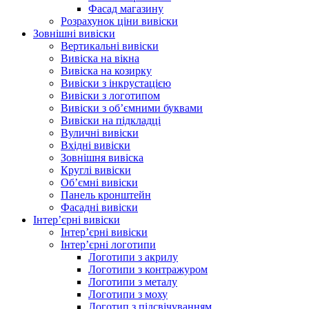
Фасад магазину
Розрахунок ціни вивіски
Зовнішні вивіски
Вертикальні вивіски
Вивіска на вікна
Вивіска на козирку
Вивіски з інкрустацією
Вивіски з логотипом
Вивіски з об’ємними буквами
Вивіски на підкладці
Вуличні вивіски
Вхідні вивіски
Зовнішня вивіска
Круглі вивіски
Об’ємні вивіски
Панель кронштейн
Фасадні вивіски
Інтер’єрні вивіски
Інтер’єрні вивіски
Інтер’єрні логотипи
Логотипи з акрилу
Логотипи з контражуром
Логотипи з металу
Логотипи з моху
Логотип з підсвічуванням