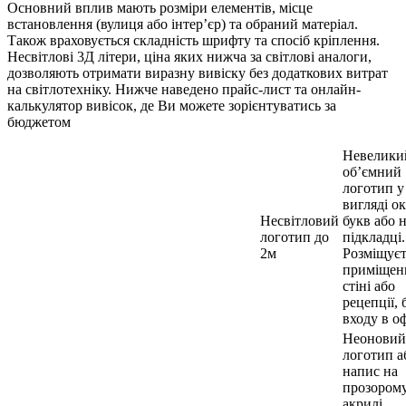
Основний вплив мають розміри елементів, місце
встановлення (вулиця або інтер’єр) та обраний матеріал.
Також враховується складність шрифту та спосіб кріплення.
Несвітлові 3Д літери, ціна яких нижча за світлові аналоги,
дозволяють отримати виразну вивіску без додаткових витрат
на світлотехніку. Нижче наведено прайс-лист та онлайн-
калькулятор вивісок, де Ви можете зорієнтуватись за
бюджетом
Невелики
об’ємний
логотип у
вигляді о
Несвітловий
букв або 
логотип до
підкладці.
2м
Розміщуєт
приміщенн
стіні або
рецепції, 
входу в оф
Неоновий
логотип а
напис на
прозором
акрилі,