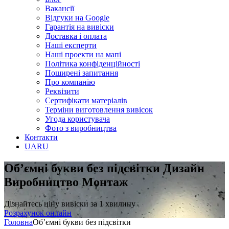
Вакансії
Відгуки на Google
Гарантія на вивіски
Доставка і оплата
Наші експерти
Наші проекти на мапі
Політика конфіденційності
Поширені запитання
Про компанію
Реквізити
Сертифікати матеріалів
Терміни виготовлення вивісок
Угода користувача
Фото з виробництва
Контакти
UA
RU
Об’ємні букви без підсвітки
Дизайн
Виробництво Монтаж
Дізнайтесь ціну вивіски за 1 хвилину
Розрахунок онлайн
Головна
Об’ємні букви без підсвітки