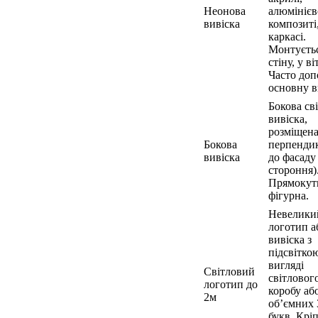
Неонова
алюмініє
вивіска
композиті
каркасі.
Монтуєтьс
стіну, у ві
Часто до
основну в
Бокова св
вивіска,
розміщен
Бокова
перпенди
вивіска
до фасаду 
стороння)
Прямокут
фігурна.
Невелики
логотип а
вивіска з
підсвітко
вигляді
Світловий
світловог
логотип до
коробу аб
2м
об’ємних
букв. Крі