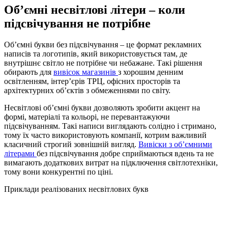
Об’ємні несвітлові літери – коли
підсвічування не потрібне
Об’ємні букви без підсвічування – це формат рекламних
написів та логотипів, який використовується там, де
внутрішнє світло не потрібне чи небажане. Такі рішення
обирають для
вивісок магазинів
з хорошим денним
освітленням, інтер’єрів ТРЦ, офісних просторів та
архітектурних об’єктів з обмеженнями по світу.
Несвітлові об’ємні букви дозволяють зробити акцент на
формі, матеріалі та кольорі, не перевантажуючи
підсвічуванням. Такі написи виглядають солідно і стримано,
тому їх часто використовують компанії, котрим важливий
класичний строгий зовнішній вигляд.
Вивіски з об’ємними
літерами
без підсвічування добре сприймаються вдень та не
вимагають додаткових витрат на підключення світлотехніки,
тому вони конкурентні по ціні.
Приклади реалізованих несвітлових букв