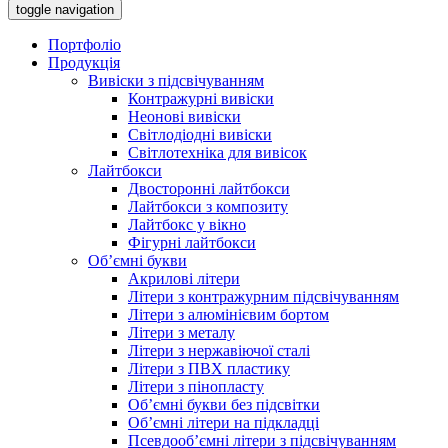
toggle navigation
Портфоліо
Продукція
Вивіски з підсвічуванням
Контражурні вивіски
Неонові вивіски
Світлодіодні вивіски
Світлотехніка для вивісок
Лайтбокси
Двосторонні лайтбокси
Лайтбокси з композиту
Лайтбокс у вікно
Фігурні лайтбокси
Об’ємні букви
Акрилові літери
Літери з контражурним підсвічуванням
Літери з алюмінієвим бортом
Літери з металу
Літери з нержавіючої сталі
Літери з ПВХ пластику
Літери з пінопласту
Об’ємні букви без підсвітки
Об’ємні літери на підкладці
Псевдооб’ємні літери з підсвічуванням