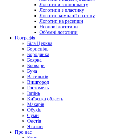
Логотипи з пінопласту
Логотипи з пластику
Логотип компанії на стіну
Логотип на ресепшн
Неонові логотипи
Об’ємні логотипи
Географія
Біла Церква
Бориспіль
Бородянка
Боярка
Бровари
Буча
Васильків
Вишгород
Гостомель
Ірпінь
Київська область
Макарів
Обухів
Суми
Фастів
Яготин
Про нас
Блог