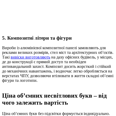
5. Композитні літери та фігури
Вироби із алюмінієвої композитної панелі замовляють для
реклами великих розмірів, стел міст та архітектурних об’єктів.
Такі
вивіски виготовляють
на даху офісних будівель, у місцях,
де до конструкції є прямий доступ та необхіден
антивандальний захист. Композит досить жорсткий і стійкий
до механічних навантажень, і водночас легко обробляється на
верстатах ЧПУ, дозволяючи втілювати в життя складні об’ємні
фігури та логотипи.
Ціна об’ємних несвітлових букв – від
чого залежить вартість
Ціна об’ємних букв без підсвітки формується індивідуально.