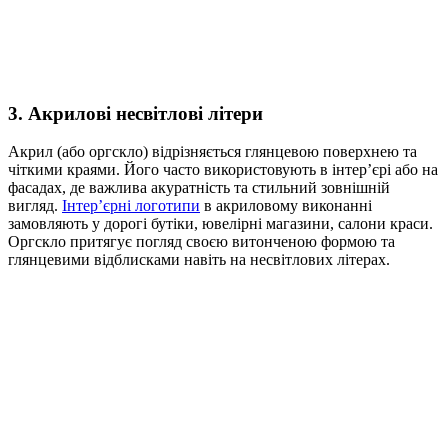
3. Акрилові несвітлові літери
Акрил (або оргскло) відрізняється глянцевою поверхнею та
чіткими краями. Його часто використовують в інтер’єрі або на
фасадах, де важлива акуратність та стильний зовнішній
вигляд.
Інтер’єрні логотипи
в акриловому виконанні
замовляють у дорогі бутіки, ювелірні магазини, салони краси.
Оргскло притягує погляд своєю витонченою формою та
глянцевими відблисками навіть на несвітлових літерах.