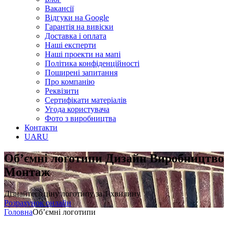
Вакансії
Відгуки на Google
Гарантія на вивіски
Доставка і оплата
Наші експерти
Наші проекти на мапі
Політика конфіденційності
Поширені запитання
Про компанію
Реквізити
Сертифікати матеріалів
Угода користувача
Фото з виробництва
Контакти
UA
RU
Об’ємні логотипи
Дизайн Виробництво
Монтаж
Дізнайтесь ціну логотипу за 1 хвилину
Розрахунок онлайн
Головна
Об’ємні логотипи