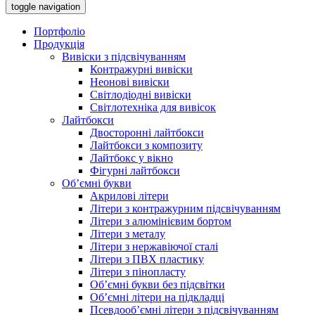
toggle navigation
Портфоліо
Продукція
Вивіски з підсвічуванням
Контражурні вивіски
Неонові вивіски
Світлодіодні вивіски
Світлотехніка для вивісок
Лайтбокси
Двосторонні лайтбокси
Лайтбокси з композиту
Лайтбокс у вікно
Фігурні лайтбокси
Об’ємні букви
Акрилові літери
Літери з контражурним підсвічуванням
Літери з алюмінієвим бортом
Літери з металу
Літери з нержавіючої сталі
Літери з ПВХ пластику
Літери з пінопласту
Об’ємні букви без підсвітки
Об’ємні літери на підкладці
Псевдооб’ємні літери з підсвічуванням