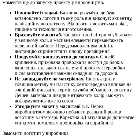
моментів ще до запуску проекту у виробництво.
Починайте із задачі.
Важливо розуміти, де буде
встановлено логотип та яку роль він виконує: акцентну,
навігаційну чи статусну. Від цього залежить матеріал,
глибина та технологія виготовлення.
Враховуйте масштаб.
Занадто тонкі літери «губляться»
у великому холі, а масивні елементи перевантажать
невеликий кабінет. Перед замовленням оцініть
дистанцію сприйняття та площу приміщення.
Продумуйте конструктив до монтажу.
Спосіб
кріплення, прихована проводка та доступ до блоків
живлення закладаються на етапі проекту. Переробки
після виготовлення завжди складніші та дорожчі.
Не заощаджуйте на матеріалах.
Якість акрилу,
товщина металу чи пластику безпосередньо впливає на
зовнішній вигляд та термін служби об’ємного логотипу.
Дешеві матеріали швидше втрачають колір і можуть
деформуватися вже за сезон.
Узгоджуйте макет у масштабі 1:1.
Перед
виробництвом важливо побачити реальний розмір
логотипу в інтер’єрі. Коректна 3Д візуалізація допомагає
уникнути помилок у пропорціях та сприйнятті.
Замовити логотип у виробника