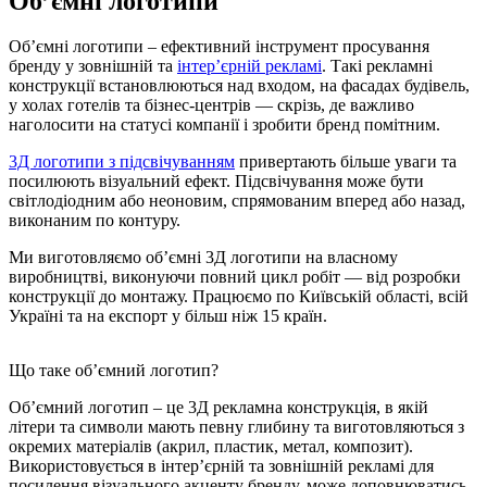
Об’ємні логотипи
Об’ємні логотипи – ефективний інструмент просування
бренду у зовнішній та
інтер’єрній рекламі
. Такі рекламні
конструкції встановлюються над входом, на фасадах будівель,
у холах готелів та бізнес-центрів — скрізь, де важливо
наголосити на статусі компанії і зробити бренд помітним.
3Д логотипи з підсвічуванням
привертають більше уваги та
посилюють візуальний ефект. Підсвічування може бути
світлодіодним або неоновим, спрямованим вперед або назад,
виконаним по контуру.
Ми виготовляємо об’ємні 3Д логотипи на власному
виробництві, виконуючи повний цикл робіт — від розробки
конструкції до монтажу. Працюємо по Київській області, всій
Україні та на експорт у більш ніж 15 країн.
Що таке об’ємний логотип?
Об’ємний логотип – це 3Д рекламна конструкція, в якій
літери та символи мають певну глибину та виготовляються з
окремих матеріалів (акрил, пластик, метал, композит).
Використовується в інтер’єрній та зовнішній рекламі для
посилення візуального акценту бренду, може доповнюватись