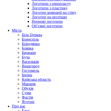
Логотипи з пінопласту
Логотипи з пластику
Логотип компанії на стіну
Логотип на ресепшн
Неонові логотипи
Об’ємні логотипи
Міста
Біла Церква
Бориспіль
Бородянка
Боярка
Бровари
Буча
Васильків
Вишгород
Гостомель
Ірпінь
Київська область
Макарів
Обухів
Суми
Фастів
Яготин
Про нас
Блог