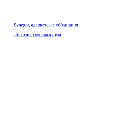
Synegor, адвокатське об’єднання
Логотип з контражуром