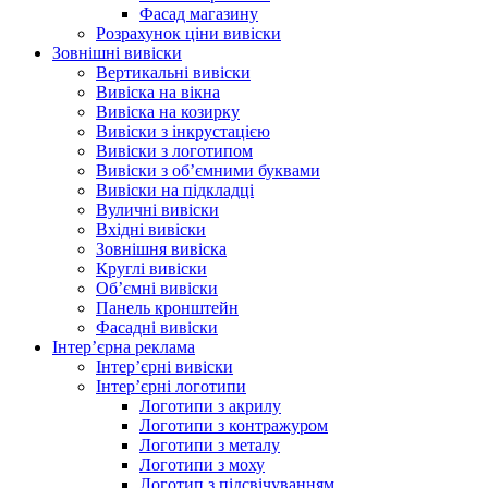
Фасад магазину
Розрахунок ціни вивіски
Зовнішні вивіски
Вертикальні вивіски
Вивіска на вікна
Вивіска на козирку
Вивіски з інкрустацією
Вивіски з логотипом
Вивіски з об’ємними буквами
Вивіски на підкладці
Вуличні вивіски
Вхідні вивіски
Зовнішня вивіска
Круглі вивіски
Об’ємні вивіски
Панель кронштейн
Фасадні вивіски
Інтер’єрна реклама
Інтер’єрні вивіски
Інтер’єрні логотипи
Логотипи з акрилу
Логотипи з контражуром
Логотипи з металу
Логотипи з моху
Логотип з підсвічуванням