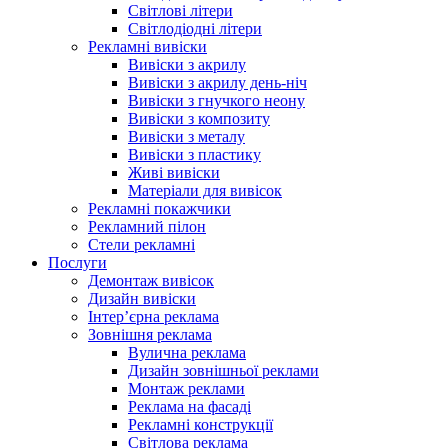
Світлові літери
Світлодіодні літери
Рекламні вивіски
Вивіски з акрилу
Вивіски з акрилу день-ніч
Вивіски з гнучкого неону
Вивіски з композиту
Вивіски з металу
Вивіски з пластику
Живі вивіски
Матеріали для вивісок
Рекламні покажчики
Рекламний пілон
Стели рекламні
Послуги
Демонтаж вивісок
Дизайн вивіски
Інтер’єрна реклама
Зовнішня реклама
Вулична реклама
Дизайн зовнішньої реклами
Монтаж реклами
Реклама на фасаді
Рекламні конструкції
Світлова реклама