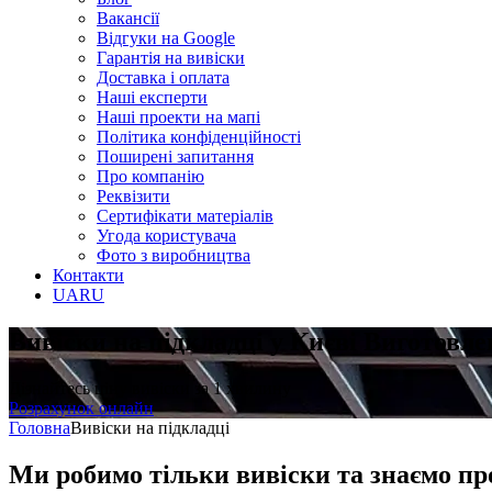
Вакансії
Відгуки на Google
Гарантія на вивіски
Доставка і оплата
Наші експерти
Наші проекти на мапі
Політика конфіденційності
Поширені запитання
Про компанію
Реквізити
Сертифікати матеріалів
Угода користувача
Фото з виробництва
Контакти
UA
RU
Вивіски на підкладці у Києві
Виготовле
Дізнайтесь ціну вивіски за 1 хвилину
Розрахунок онлайн
Головна
Вивіски на підкладці
Ми робимо тільки вивіски та знаємо пр