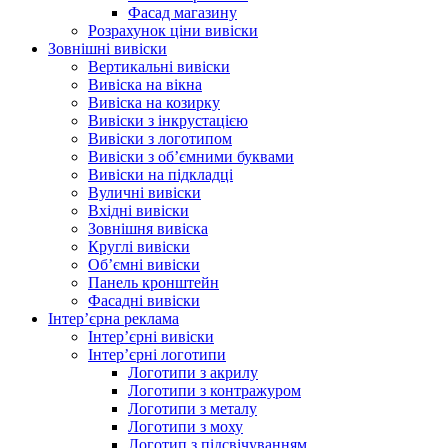
Фасад магазину
Розрахунок ціни вивіски
Зовнішні вивіски
Вертикальні вивіски
Вивіска на вікна
Вивіска на козирку
Вивіски з інкрустацією
Вивіски з логотипом
Вивіски з об’ємними буквами
Вивіски на підкладці
Вуличні вивіски
Вхідні вивіски
Зовнішня вивіска
Круглі вивіски
Об’ємні вивіски
Панель кронштейн
Фасадні вивіски
Інтер’єрна реклама
Інтер’єрні вивіски
Інтер’єрні логотипи
Логотипи з акрилу
Логотипи з контражуром
Логотипи з металу
Логотипи з моху
Логотип з підсвічуванням