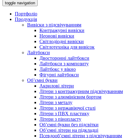
toggle navigation
Портфоліо
Продукція
Вивіски з підсвічуванням
Контражурні вивіски
Неонові вивіски
Світлодіодні вивіски
Світлотехніка для вивісок
Лайтбокси
Двосторонні лайтбокси
Лайтбокси з композиту
Лайтбокс у вікно
Фігурні лайтбокси
Об’ємні букви
Акрилові літери
Літери з контражурним підсвічуванням
Літери з алюмінієвим бортом
Літери з металу
Літери з нержавіючої сталі
Літери з ПВХ пластику
Літери з пінопласту
Об’ємні букви без підсвітки
Об’ємні літери на підкладці
Псевдооб’ємні літери з підсвічуванням