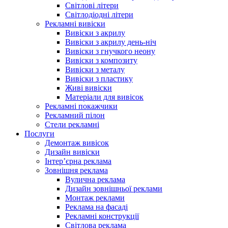
Світлові літери
Світлодіодні літери
Рекламні вивіски
Вивіски з акрилу
Вивіски з акрилу день-ніч
Вивіски з гнучкого неону
Вивіски з композиту
Вивіски з металу
Вивіски з пластику
Живі вивіски
Матеріали для вивісок
Рекламні покажчики
Рекламний пілон
Стели рекламні
Послуги
Демонтаж вивісок
Дизайн вивіски
Інтер’єрна реклама
Зовнішня реклама
Вулична реклама
Дизайн зовнішньої реклами
Монтаж реклами
Реклама на фасаді
Рекламні конструкції
Світлова реклама