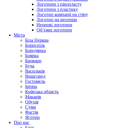
Логотипи з пінопласту
Логотипи з пластику
Логотип компанії на стіну
Логотип на ресепшн
Неонові логотипи
Об’ємні логотипи
Міста
Біла Церква
Бориспіль
Бородянка
Боярка
Бровари
Буча
Васильків
Вишгород
Гостомель
Ірпінь
Київська область
Макарів
Обухів
Суми
Фастів
Яготин
Про нас
Блог