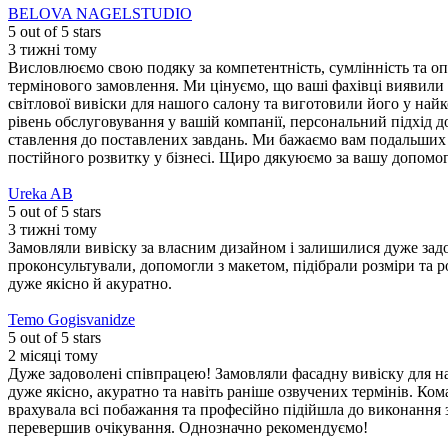
BELOVA NAGELSTUDIO
5
out of 5 stars
3 тижні тому
Висловлюємо свою подяку за компетентність, сумлінність та о
термінового замовлення. Ми цінуємо, що ваші фахівці виявили 
світлової вивіски для нашого салону та виготовили його у най
рівень обслуговування у вашій компанії, персональний підхід до
ставлення до поставлених завдань. Ми бажаємо вам подальших у
постійного розвитку у бізнесі. Щиро дякуюємо за вашу допомо
Ureka AB
5
out of 5 stars
3 тижні тому
Замовляли вивіску за власним дизайном і залишилися дуже задо
проконсультували, допомогли з макетом, підібрали розміри та 
дуже якісно й акуратно.
Temo Gogisvanidze
5
out of 5 stars
2 місяці тому
Дуже задоволені співпрацею! Замовляли фасадну вивіску для н
дуже якісно, акуратно та навіть раніше озвучених термінів. Кома
врахувала всі побажання та професійно підійшла до виконання 
перевершив очікування. Однозначно рекомендуємо!