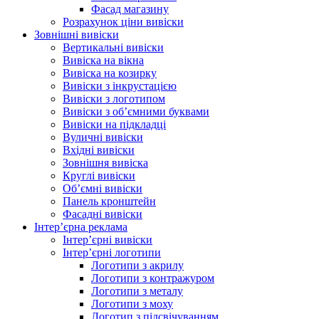
Фасад магазину
Розрахунок ціни вивіски
Зовнішні вивіски
Вертикальні вивіски
Вивіска на вікна
Вивіска на козирку
Вивіски з інкрустацією
Вивіски з логотипом
Вивіски з об’ємними буквами
Вивіски на підкладці
Вуличні вивіски
Вхідні вивіски
Зовнішня вивіска
Круглі вивіски
Об’ємні вивіски
Панель кронштейн
Фасадні вивіски
Інтер’єрна реклама
Інтер’єрні вивіски
Інтер’єрні логотипи
Логотипи з акрилу
Логотипи з контражуром
Логотипи з металу
Логотипи з моху
Логотип з підсвічуванням