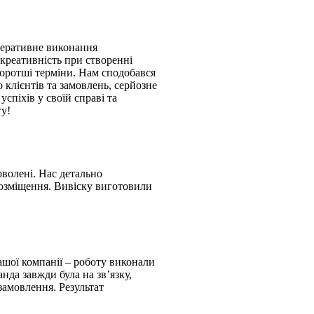
перативне виконання
креативність при створенні
коротші терміни. Нам сподобався
 клієнтів та замовлень, серйозне
спіхів у своїй справі та
гу!
волені. Нас детально
розміщення. Вивіску виготовили
ашої компанії – роботу виконали
нда завжди була на зв’язку,
замовлення. Результат