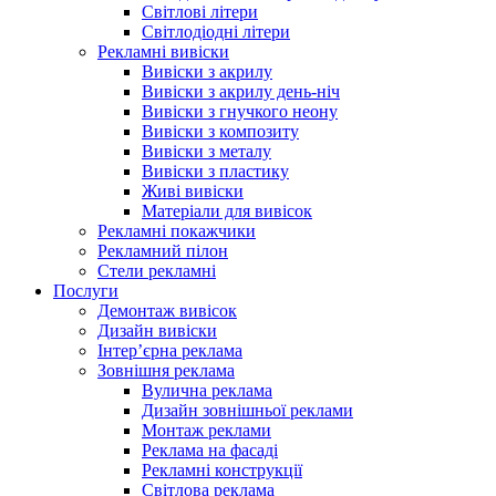
Світлові літери
Світлодіодні літери
Рекламні вивіски
Вивіски з акрилу
Вивіски з акрилу день-ніч
Вивіски з гнучкого неону
Вивіски з композиту
Вивіски з металу
Вивіски з пластику
Живі вивіски
Матеріали для вивісок
Рекламні покажчики
Рекламний пілон
Стели рекламні
Послуги
Демонтаж вивісок
Дизайн вивіски
Інтер’єрна реклама
Зовнішня реклама
Вулична реклама
Дизайн зовнішньої реклами
Монтаж реклами
Реклама на фасаді
Рекламні конструкції
Світлова реклама