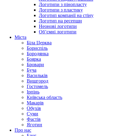
Логотипи з пінопласту
Логотипи з пластику
Логотип компанії на стіну
Логотип на ресепшн
Неонові логотипи
Об’ємні логотипи
Міста
Біла Церква
Бориспіль
Бородянка
Боярка
Бровари
Буча
Васильків
Вишгород
Гостомель
Ірпінь
Київська область
Макарів
Обухів
Суми
Фастів
Яготин
Про нас
Блог