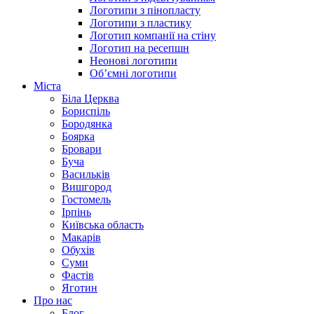
Логотипи з пінопласту
Логотипи з пластику
Логотип компанії на стіну
Логотип на ресепшн
Неонові логотипи
Об’ємні логотипи
Міста
Біла Церква
Бориспіль
Бородянка
Боярка
Бровари
Буча
Васильків
Вишгород
Гостомель
Ірпінь
Київська область
Макарів
Обухів
Суми
Фастів
Яготин
Про нас
Блог