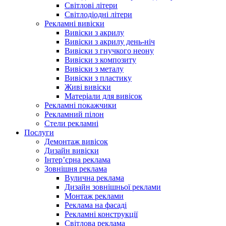
Світлові літери
Світлодіодні літери
Рекламні вивіски
Вивіски з акрилу
Вивіски з акрилу день-ніч
Вивіски з гнучкого неону
Вивіски з композиту
Вивіски з металу
Вивіски з пластику
Живі вивіски
Матеріали для вивісок
Рекламні покажчики
Рекламний пілон
Стели рекламні
Послуги
Демонтаж вивісок
Дизайн вивіски
Інтер’єрна реклама
Зовнішня реклама
Вулична реклама
Дизайн зовнішньої реклами
Монтаж реклами
Реклама на фасаді
Рекламні конструкції
Світлова реклама