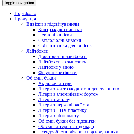
toggle navigation
Портфоліо
Продукція
Вивіски з підсвічуванням
Контражурні вивіски
Неонові вивіски
Світлодіодні вивіски
Світлотехніка для вивісок
Лайтбокси
Двосторонні лайтбокси
Лайтбокси з композиту
Лайтбокс у вікно
Фігурні лайтбокси
Об’ємні букви
Акрилові літери
Літери з контражурним підсвічуванням
Літери з алюмінієвим бортом
Літери з металу
Літери з нержавіючої сталі
Літери з ПВХ пластику
Літери з пінопласту
Об’ємні букви без підсвітки
Об’ємні літери на підкладці
Псевдооб’ємні літери з підсвічуванням