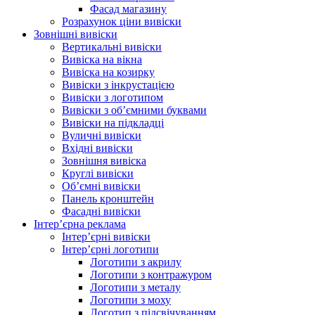
Фасад магазину
Розрахунок ціни вивіски
Зовнішні вивіски
Вертикальні вивіски
Вивіска на вікна
Вивіска на козирку
Вивіски з інкрустацією
Вивіски з логотипом
Вивіски з об’ємними буквами
Вивіски на підкладці
Вуличні вивіски
Вхідні вивіски
Зовнішня вивіска
Круглі вивіски
Об’ємні вивіски
Панель кронштейн
Фасадні вивіски
Інтер’єрна реклама
Інтер’єрні вивіски
Інтер’єрні логотипи
Логотипи з акрилу
Логотипи з контражуром
Логотипи з металу
Логотипи з моху
Логотип з підсвічуванням