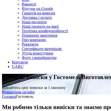
Вакансії
Відгуки на Google
Гарантія на вивіски
Доставка і оплата
Наші експерти
Наші проекти на мапі
Політика конфіденційності
Поширені запитання
Про компанію
Реквізити
Сертифікати матеріалів
Угода користувача
Фото з виробництва
Контакти
UA
RU
Світлові вивіски у Гостомелі
Виготовле
Дізнайтесь ціну вивіски за 1 хвилину
Розрахунок онлайн
Головна
Гостомель
Ми робимо тільки вивіски та знаємо пр