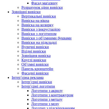
Фасад магазину
Розрахунок ціни вивіски
Зовнішні вивіски
Вертикальні вивіски
Вивіска на вікна
Вивіска на козирку
Вивіски з інкрустацією
Вивіски з логотипом
Вивіски з об’ємними буквами
Вивіски на підкладці
Вуличні вивіски
Вхідні вивіски
Зовнішня вивіска
Круглі вивіски
Об’ємні вивіски
Панель кронштейн
Фасадні вивіски
Інтер’єрна реклама
Інтер’єрні вивіски
Інтер’єрні логотипи
Логотипи з акрилу
Логотипи з контражуром
Логотипи з металу
Логотипи з моху
Логотип з підсвічуванням