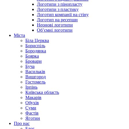
Логотипи з пінопласту
Логотипи з пластику
Логотип компанії на стіну
Логотип на ресепшн
Неонові логотипи
Об’ємні логотипи
Міста
Біла Церква
Бориспіль
Бородянка
Боярка
Бровари
Буча
Васильків
Вишгород
Гостомель
Ірпінь
Київська область
Макарів
Обухів
Суми
Фастів
Яготин
Про нас
Блог