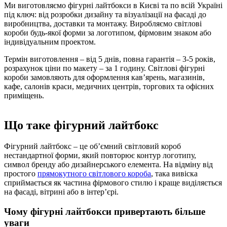
Ми виготовляємо фігурні лайтбокси в Києві та по всій Україні
під ключ: від розробки дизайну та візуалізації на фасаді до
виробництва, доставки та монтажу. Виробляємо світлові
короби будь-якої форми за логотипом, фірмовим знаком або
індивідуальним проектом.
Термін виготовлення – від 5 днів, повна гарантія – 3-5 років,
розрахунок ціни по макету – за 1 годину. Світлові фігурні
короби замовляють для оформлення кав’ярень, магазинів,
кафе, салонів краси, медичних центрів, торгових та офісних
приміщень.
Що таке фігурний лайтбокс
Фігурний лайтбокс – це об’ємний світловий короб
нестандартної форми, який повторює контур логотипу,
символ бренду або дизайнерського елемента. На відміну від
простого
прямокутного світлового короба
, така вивіска
сприймається як частина фірмового стилю і краще виділяється
на фасаді, вітрині або в інтер’єрі.
Чому фігурні лайтбокси привертають більше
уваги