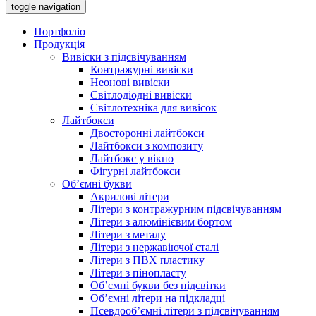
toggle navigation
Портфоліо
Продукція
Вивіски з підсвічуванням
Контражурні вивіски
Неонові вивіски
Світлодіодні вивіски
Світлотехніка для вивісок
Лайтбокси
Двосторонні лайтбокси
Лайтбокси з композиту
Лайтбокс у вікно
Фігурні лайтбокси
Об’ємні букви
Акрилові літери
Літери з контражурним підсвічуванням
Літери з алюмінієвим бортом
Літери з металу
Літери з нержавіючої сталі
Літери з ПВХ пластику
Літери з пінопласту
Об’ємні букви без підсвітки
Об’ємні літери на підкладці
Псевдооб’ємні літери з підсвічуванням