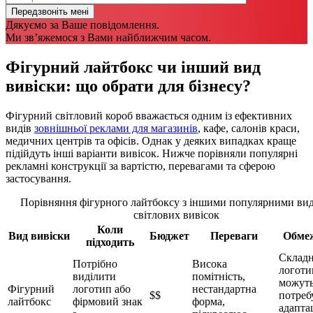
Дякуємо за Ваше повідомлення.
Ми зв’яжемося з Вами найближчим часом.
Фігурний лайтбокс чи інший вид
вивіски: що обрати для бізнесу?
Фігурний світловий короб вважається одним із ефективних
видів
зовнішньої реклами для магазинів
, кафе, салонів краси,
медичних центрів та офісів. Однак у деяких випадках краще
підійдуть інші варіанти вивісок. Нижче порівняли популярні
рекламні конструкції за вартістю, перевагами та сферою
застосування.
Порівняння фігурного лайтбоксу з іншими популярними ви
світлових вивісок
Коли
Вид вивіски
Бюджет
Переваги
Обме
підходить
Складн
Потрібно
Висока
логоти
виділити
помітність,
можут
Фігурний
логотип або
нестандартна
$$
потреб
лайтбокс
фірмовий знак
форма,
адаптац