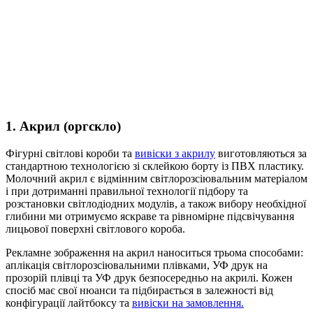
1. Акрил (оргскло)
Фігурні світлові короби та
вивіски з акрилу
виготовляються за
стандартною технологією зі склейкою борту із ПВХ пластику.
Молочний акрил є відмінним світлорозсіювальним матеріалом
і при дотриманні правильної технології підбору та
розстановки світлодіодних модулів, а також вибору необхідної
глибини ми отримуємо яскраве та рівномірне підсвічування
лицьової поверхні світлового короба.
Рекламне зображення на акрил наноситься трьома способами:
аплікація світлорозсіювальними плівками, УФ друк на
прозорій плівці та УФ друк безпосередньо на акрилі. Кожен
спосіб має свої нюанси та підбирається в залежності від
конфігурації лайтбоксу та
вивіски на замовлення.