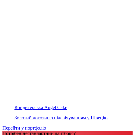
Кондитерська Angel Cake
Золотий логотип з підсвічуванням у Швецію
Перейти у портфоліо
Потрібен нестандартний лайтбокс?