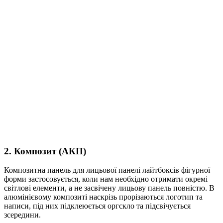
2. Композит (АКП)
Композитна панель для лицьової панелі лайтбоксів фігурної
форми застосовується, коли нам необхідно отримати окремі
світлові елементи, а не засвічену лицьову панель повністю. В
алюмінієвому композиті наскрізь прорізаються логотип та
написи, під них підклеюється оргскло та підсвічується
зсередини.