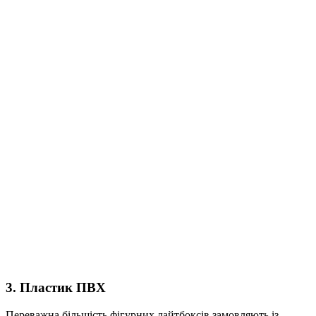
3. Пластик ПВХ
Переважна більшість фігурних лайтбоксів замовляють із