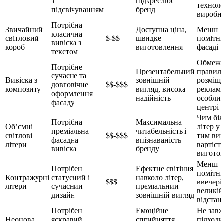
з
підкреслює
технол
підсвічуванням
бренд
вироб
Потрібна
Звичайний
Доступна ціна,
Менш
класична
світловий
$-$$
швидке
помітн
вивіска з
короб
виготовлення
фасаді
текстом
Обмеж
Потрібне
Презентабельний
прави
сучасне та
Вивіска з
зовнішній
розміщ
довговічне
$$-$$$
композиту
вигляд, висока
реклам
оформлення
надійність
особли
фасаду
центрі
Чим бі
Потрібна
Максимальна
Об’ємні
літер у
преміальна
читабельність і
світлові
$$-$$$
тим в
фасадна
впізнаваність
літери
вартіст
вивіска
бренду
вигото
Менш
Потрібен
Ефектне світіння
помітн
Контражурні
статусний і
навколо літер,
$$$
ввечері
літери
сучасний
преміальний
великі
дизайн
зовнішній вигляд
відстан
Потрібен
Емоційне
Не зав
Неонова
яскравий
сприйняття,
підход