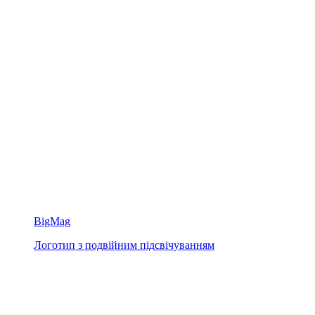
BigMag
Логотип з подвійним підсвічуванням