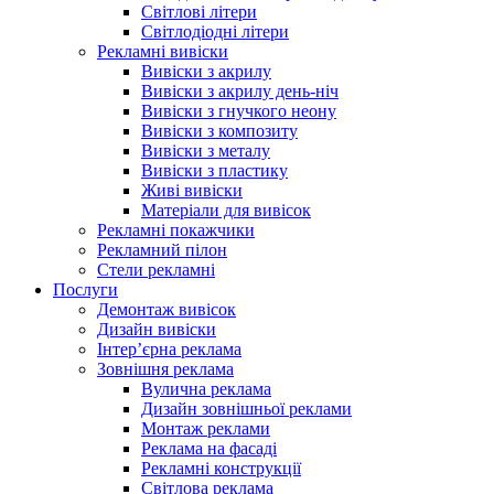
Світлові літери
Світлодіодні літери
Рекламні вивіски
Вивіски з акрилу
Вивіски з акрилу день-ніч
Вивіски з гнучкого неону
Вивіски з композиту
Вивіски з металу
Вивіски з пластику
Живі вивіски
Матеріали для вивісок
Рекламні покажчики
Рекламний пілон
Стели рекламні
Послуги
Демонтаж вивісок
Дизайн вивіски
Інтер’єрна реклама
Зовнішня реклама
Вулична реклама
Дизайн зовнішньої реклами
Монтаж реклами
Реклама на фасаді
Рекламні конструкції
Світлова реклама