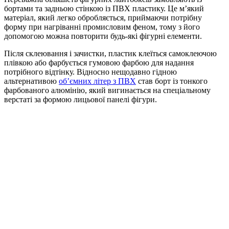
бортами та задньою стінкою із ПВХ пластику. Це м’який
матеріал, який легко обробляється, приймаючи потрібну
форму при нагріванні промисловим феном, тому з його
допомогою можна повторити будь-які фігурні елементи.
Після склеювання і зачистки, пластик клеїться самоклеючою
плівкою або фарбується гумовою фарбою для надання
потрібного відтінку. Відносно нещодавно гідною
альтернативою
об’ємних літер з ПВХ
став борт із тонкого
фарбованого алюмінію, який вигинається на спеціальному
верстаті за формою лицьової панелі фігури.