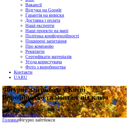
Вакансії
Відгуки на Google
Гарантія на вивіски
Доставка і оплата
Наші експерти
Наші проекти на мапі
Політика конфіденційності
Поширені запитання
Про компанію
Реквізити
Сертифікати матеріалів
Угода користувача
Фото з виробництва
Контакти
UA
RU
Фігурні лайтбокси у Києві
Виробництво та монтаж під ключ
Дізнайтесь ціну лайтбоксу за 1 хвилину
Розрахунок онлайн
Головна
Фігурні лайтбокси