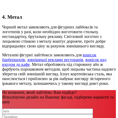
4. Метал
Чорний метал замовляють для фігурних лайбоксів та
логотипів у разі, коли необхідно виготовити стильну,
нестандартну, брутальну рекламу. Світловий логотип з
лицьовою стінкою з металу коштує дорожче, проте добре
відпрацьовує свою ціну за рахунок зовнішнього вигляду.
Металеві фігурні лайтбокси замовляють для
вивісок
барбершопів
,
зовнішньої реклами ресторанів
,
вивісок над
входом до кафе
. Метал обробляють під старовину або ж
фарбують порошковим методом, щоб лицьова частина надовго
зберегла свій зовнішній вигляд. Існує кортенівська сталь, яка
окислюється і приблизно за рік набуває вигляду зістареного
іржавого металу, залишаючись у такому вигляді довгі роки.
Не впевнені, який лайтбокс Вам підійде?
Візуалізуємо дизайн на Вашому фасаді, підберемо варіанти та
ціну