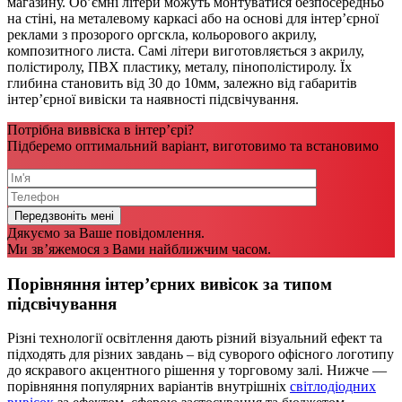
магазину. Об’ємні літери можуть монтуватися безпосередньо
на стіні, на металевому каркасі або на основі для інтер’єрної
реклами з прозорого оргскла, кольорового акрилу,
композитного листа. Самі літери виготовляється з акрилу,
полістиролу, ПВХ пластику, металу, пінополістиролу. Їх
глибина становить від 30 до 10мм, залежно від габаритів
інтер’єрної вивіски та наявності підсвічування.
Потрібна виввіска в інтер’єрі?
Підберемо оптимальний варіант, виготовимо та встановимо
Дякуємо за Ваше повідомлення.
Ми зв’яжемося з Вами найближчим часом.
Порівняння інтер’єрних вивісок за типом
підсвічування
Різні технології освітлення дають різний візуальний ефект та
підходять для різних завдань – від суворого офісного логотипу
до яскравого акцентного рішення у торговому залі. Нижче —
порівняння популярних варіантів внутрішніх
світлодіодних