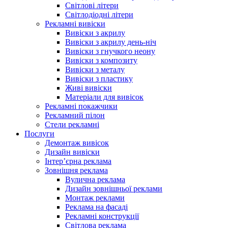
Світлові літери
Світлодіодні літери
Рекламні вивіски
Вивіски з акрилу
Вивіски з акрилу день-ніч
Вивіски з гнучкого неону
Вивіски з композиту
Вивіски з металу
Вивіски з пластику
Живі вивіски
Матеріали для вивісок
Рекламні покажчики
Рекламний пілон
Стели рекламні
Послуги
Демонтаж вивісок
Дизайн вивіски
Інтер’єрна реклама
Зовнішня реклама
Вулична реклама
Дизайн зовнішньої реклами
Монтаж реклами
Реклама на фасаді
Рекламні конструкції
Світлова реклама