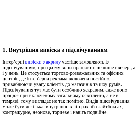
1. Внутрішня вивіска з підсвічуванням
Інтер’єрні
вивіски з акрилу
частіше замовляють із
підсвічуванням, при цьому вони працюють не лише ввечері, а
і у день. Це стосується торгово-розважальних та офісних
центрів, де інтер’єрна реклама включена постійно,
приваблюючи увагу клієнтів до магазинів та шоу-румів.
Підсвічування тут має бути особливо яскравим, адже воно
працює при включеному загальному освітленні, а не в
темряві, тому виглядає не так помітно. Видів підсвічування
може бути декілька: внутрішнє в літерах або лайтбоксах,
контражурне, неонове, торцеве і навіть подвійне.