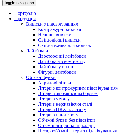
toggle navigation
Портфоліо
Продукція
Вивіски з підсвічуванням
Контражурні вивіски
Неонові вивіски
Світлодіодні вивіски
Світлотехніка для вивісок
Лайтбокси
Двосторонні лайтбокси
Лайтбокси з композиту
Лайтбокс у вікно
Фігурні лайтбокси
Об’ємні букви
Акрилові літери
Літери з контражурним підсвічуванням
Літери з алюмінієвим бортом
Літери з металу
Літери з нержавіючої сталі
Літери з ПВХ пластику
Літери з пінопласту
Об’ємні букви без підсвітки
Об’ємні літери на підкладці
Псевдооб’ємні літери з підсвічуванням