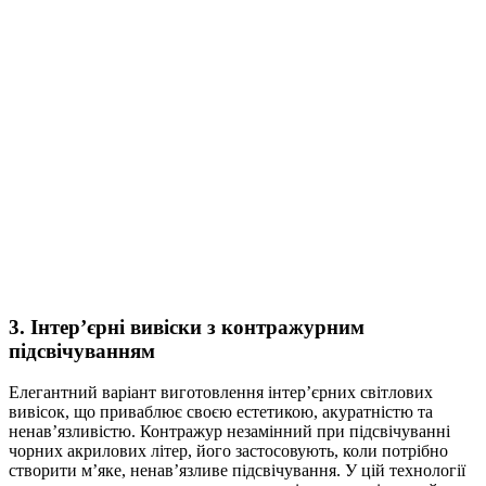
3. Інтер’єрні вивіски з контражурним
підсвічуванням
Елегантний варіант виготовлення інтер’єрних світлових
вивісок, що приваблює своєю естетикою, акуратністю та
ненав’язливістю. Контражур незамінний при підсвічуванні
чорних акрилових літер, його застосовують, коли потрібно
створити м’яке, ненав’язливе підсвічування. У цій технології