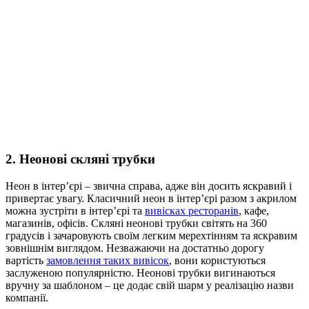
2. Неонові скляні трубки
Неон в інтер’єрі – звична справа, адже він досить яскравий і
привертає увагу. Класичний неон в інтер’єрі разом з акрилом
можна зустріти в інтер’єрі та
вивісках ресторанів
, кафе,
магазинів, офісів. Скляні неонові трубки світять на 360
градусів і зачаровують своїм легким мерехтінням та яскравим
зовнішнім виглядом. Незважаючи на достатньо дорогу
вартість
замовлення таких вивісок
, вони користуються
заслуженою популярністю. Неонові трубки вигинаються
вручну за шаблоном – це додає свій шарм у реалізацію назви
компанії.