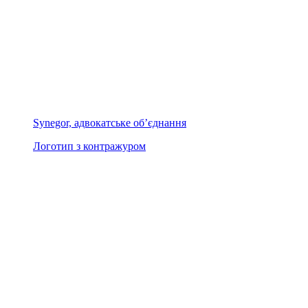
Synegor, адвокатське об’єднання
Логотип з контражуром