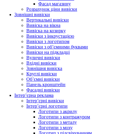
Фасад магазину
Розрахунок ціни вивіски
Зовнішні вивіски
Вертикальні вивіски
Вивіска на вікна
Вивіска на козирку
Вивіски з інкрустацією
Вивіски з логотипом
Вивіски з об’ємними буквами
Вивіски на підкладці
Вуличні вивіски
Вхідні вивіски
Зовнішня вивіска
Круглі вивіски
Об’ємні вивіски
Панель кронштейн
Фасадні вивіски
Інтер’єрна реклама
Інтер’єрні вивіски
Інтер’єрні логотипи
Логотипи з акрилу
Логотипи з контражуром
Логотипи з металу
Логотипи з моху
Логотип з підсвічуванням