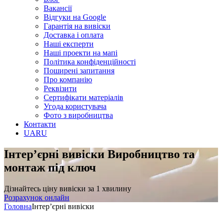
Вакансії
Відгуки на Google
Гарантія на вивіски
Доставка і оплата
Наші експерти
Наші проекти на мапі
Політика конфіденційності
Поширені запитання
Про компанію
Реквізити
Сертифікати матеріалів
Угода користувача
Фото з виробництва
Контакти
UA
RU
Інтер’єрні вивіски
Виробництво та
монтаж під ключ
Дізнайтесь ціну вивіски за 1 хвилину
Розрахунок онлайн
Головна
Інтер’єрні вивіски