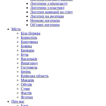
Логотипи з пінопласту
Логотипи з пластику
Логотип компанії на стіну
Логотип на ресепшн
Неонові логотипи
Об’ємні логотипи
Міста
Біла Церква
Бориспіль
Бородянка
Боярка
Бровари
Буча
Васильків
Вишгород
Гостомель
Ірпінь
Київська область
Макарів
Обухів
Суми
Фастів
Яготин
Про нас
Блог