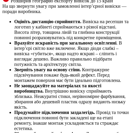
Розширив географію експорту вивісок до 15 країн
На що звернути увагу при замовленні інтер’єрної вивіски —
поради виробника.
Оцініть дистанцію сприйняття.
Вивіска на ресепшн та
логотип у кабінеті сприймаються з різної відстані.
Висота літер, товщина ліній та глибина конструкції
повинні розраховуватись під конкретне приміщення.
Врахуйте яскравість при загальному освітленні
. В
інтер’єрі світло вже включене. Якщо діоди слабкі –
вивіска «губиться», якщо надто яскраві – сліпить і
виглядає дешево. Важливо правильно підібрати
потужність та архітектуру світла.
Зверніть увагу на основу стіни.
Контражурне
підсвічування покаже будь-який дефект. Перед
монтажем поверхня має бути ідеально підготовлена.
Не заощаджуйте на матеріалах та якості
виробництва.
Внутрішню вивіску сприймають
зблизька. Неакуратні стики, нерівномірне фарбування,
збирання або дешевий пластик одразу видають низьку
якість.
Продумайте підключення заздалегідь.
Провід та точки
підключення повинні бути закладені ще на етапі
ремонту, інакше монтаж ускладняється та страждає
естетика.