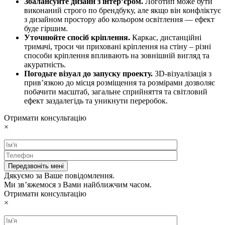
Збалансуйте дизайн з інтер’єром.
Логотип може бути
виконаний строго по брендбуку, але якщо він конфліктує
з дизайном простору або кольором освітлення — ефект
буде гіршим.
Уточнюйте спосіб кріплення.
Каркас, дистанційні
тримачі, троси чи приховані кріплення на стіну – різні
способи кріплення впливають на зовнішній вигляд та
акуратність.
Погодьте візуал до запуску проекту.
3D-візуалізація з
прив’язкою до місця розміщення та розмірами дозволяє
побачити масштаб, загальне сприйняття та світловий
ефект заздалегідь та уникнути переробок.
Отримати консультацію
×
Дякуємо за Ваше повідомлення.
Ми зв’яжемося з Вами найближчим часом.
Отримати консультацію
×