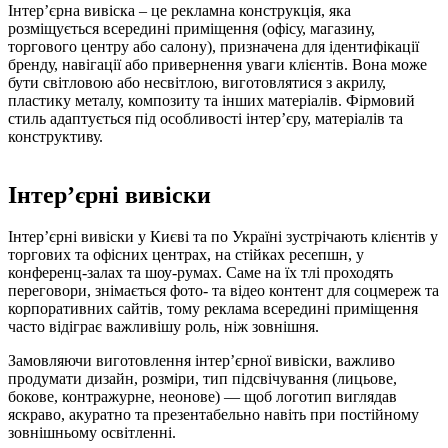
Інтер’єрна вивіска – це рекламна конструкція, яка
розміщується всередині приміщення (офісу, магазину,
торгового центру або салону), призначена для ідентифікації
бренду, навігації або привернення уваги клієнтів. Вона може
бути світловою або несвітлою, виготовлятися з акрилу,
пластику металу, композиту та інших матеріалів. Фірмовий
стиль адаптується під особливості інтер’єру, матеріалів та
конструктиву.
Інтер’єрні вивіски
Інтер’єрні вивіски у Києві та по Україні зустрічають клієнтів у
торгових та офісних центрах, на стійках ресепшн, у
конференц-залах та шоу-румах. Саме на їх тлі проходять
переговори, знімається фото- та відео контент для соцмереж та
корпоративних сайтів, тому реклама всередині приміщення
часто відіграє важливішу роль, ніж зовнішня.
Замовляючи виготовлення інтер’єрної вивіски, важливо
продумати дизайн, розміри, тип підсвічування (лицьове,
бокове, контражурне, неонове) — щоб логотип виглядав
яскраво, акуратно та презентабельно навіть при постійному
зовнішньому освітленні.