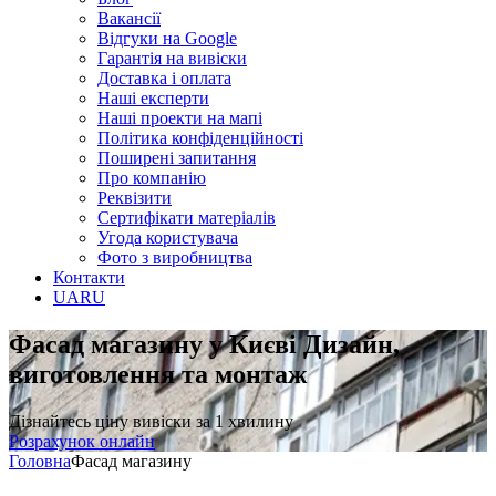
Вакансії
Відгуки на Google
Гарантія на вивіски
Доставка і оплата
Наші експерти
Наші проекти на мапі
Політика конфіденційності
Поширені запитання
Про компанію
Реквізити
Сертифікати матеріалів
Угода користувача
Фото з виробництва
Контакти
UA
RU
Фасад магазину у Києві
Дизайн,
виготовлення та монтаж
Дізнайтесь ціну вивіски за 1 хвилину
Розрахунок онлайн
Головна
Фасад магазину