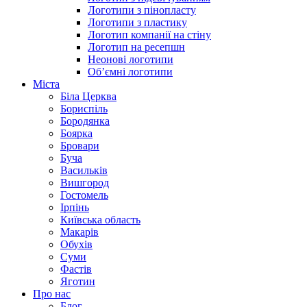
Логотипи з пінопласту
Логотипи з пластику
Логотип компанії на стіну
Логотип на ресепшн
Неонові логотипи
Об’ємні логотипи
Міста
Біла Церква
Бориспіль
Бородянка
Боярка
Бровари
Буча
Васильків
Вишгород
Гостомель
Ірпінь
Київська область
Макарів
Обухів
Суми
Фастів
Яготин
Про нас
Блог