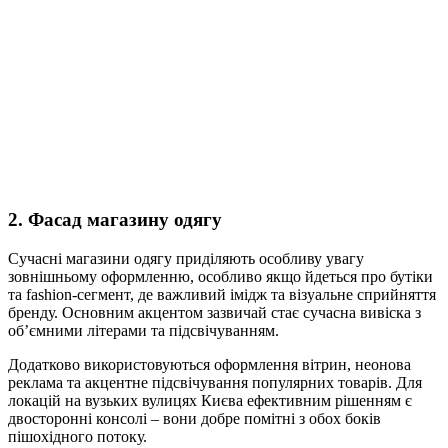
2. Фасад магазину одягу
Сучасні магазини одягу приділяють особливу увагу
зовнішньому оформленню, особливо якщо йдеться про бутіки
та fashion-сегмент, де важливий імідж та візуальне сприйняття
бренду. Основним акцентом зазвичай стає сучасна вивіска з
об’ємними літерами та підсвічуванням.
Додатково використовуються оформлення вітрин, неонова
реклама та акцентне підсвічування популярних товарів. Для
локацій на вузьких вулицях Києва ефективним рішенням є
двосторонні консолі – вони добре помітні з обох боків
пішохідного потоку.