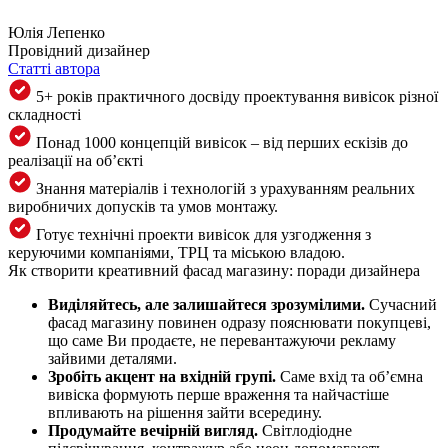
Юлія Лепенко
Провідний дизайнер
Статті автора
5+ років практичного досвіду проектування вивісок різної
складності
Понад 1000 концепцій вивісок – від перших ескізів до
реалізації на об’єкті
Знання матеріалів і технологій з урахуванням реальних
виробничих допусків та умов монтажу.
Готує технічні проекти вивісок для узгодження з
керуючими компаніями, ТРЦ та міською владою.
Як створити креативний фасад магазину: поради дизайнера
Виділяйтесь, але залишайтеся зрозумілими.
Сучасний
фасад магазину повинен одразу пояснювати покупцеві,
що саме Ви продаєте, не перевантажуючи рекламу
зайвими деталями.
Зробіть акцент на вхідній групі.
Саме вхід та об’ємна
вивіска формують перше враження та найчастіше
впливають на рішення зайти всередину.
Продумайте вечірній вигляд.
Світлодіодне