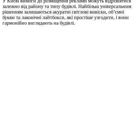
У Києві вимоги до розміщення реклами можуть відрізнятися
залежно від району та типу будівлі. Найбільш універсальним
рішенням залишаються акуратні світлові вивіски, об’ємні
букви та лаконічні лайтбокси, які простіше узгодити, і вони
гармонійно виглядають на будівлі.