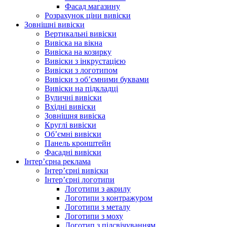
Фасад магазину
Розрахунок ціни вивіски
Зовнішні вивіски
Вертикальні вивіски
Вивіска на вікна
Вивіска на козирку
Вивіски з інкрустацією
Вивіски з логотипом
Вивіски з об’ємними буквами
Вивіски на підкладці
Вуличні вивіски
Вхідні вивіски
Зовнішня вивіска
Круглі вивіски
Об’ємні вивіски
Панель кронштейн
Фасадні вивіски
Інтер’єрна реклама
Інтер’єрні вивіски
Інтер’єрні логотипи
Логотипи з акрилу
Логотипи з контражуром
Логотипи з металу
Логотипи з моху
Логотип з підсвічуванням