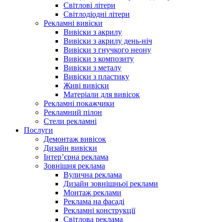
Світлові літери
Світлодіодні літери
Рекламні вивіски
Вивіски з акрилу
Вивіски з акрилу день-ніч
Вивіски з гнучкого неону
Вивіски з композиту
Вивіски з металу
Вивіски з пластику
Живі вивіски
Матеріали для вивісок
Рекламні покажчики
Рекламний пілон
Стели рекламні
Послуги
Демонтаж вивісок
Дизайн вивіски
Інтер’єрна реклама
Зовнішня реклама
Вулична реклама
Дизайн зовнішньої реклами
Монтаж реклами
Реклама на фасаді
Рекламні конструкції
Світлова реклама