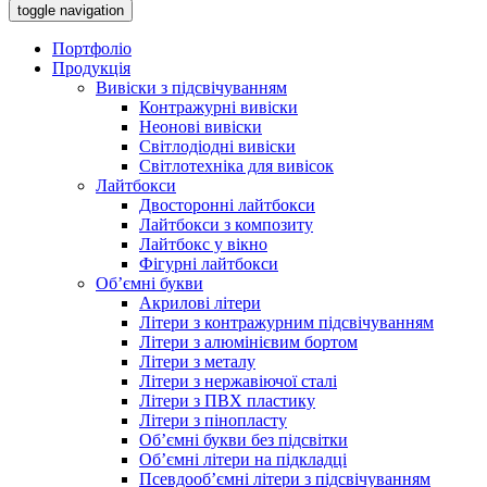
toggle navigation
Портфоліо
Продукція
Вивіски з підсвічуванням
Контражурні вивіски
Неонові вивіски
Світлодіодні вивіски
Світлотехніка для вивісок
Лайтбокси
Двосторонні лайтбокси
Лайтбокси з композиту
Лайтбокс у вікно
Фігурні лайтбокси
Об’ємні букви
Акрилові літери
Літери з контражурним підсвічуванням
Літери з алюмінієвим бортом
Літери з металу
Літери з нержавіючої сталі
Літери з ПВХ пластику
Літери з пінопласту
Об’ємні букви без підсвітки
Об’ємні літери на підкладці
Псевдооб’ємні літери з підсвічуванням