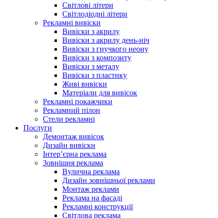
Світлові літери
Світлодіодні літери
Рекламні вивіски
Вивіски з акрилу
Вивіски з акрилу день-ніч
Вивіски з гнучкого неону
Вивіски з композиту
Вивіски з металу
Вивіски з пластику
Живі вивіски
Матеріали для вивісок
Рекламні покажчики
Рекламний пілон
Стели рекламні
Послуги
Демонтаж вивісок
Дизайн вивіски
Інтер’єрна реклама
Зовнішня реклама
Вулична реклама
Дизайн зовнішньої реклами
Монтаж реклами
Реклама на фасаді
Рекламні конструкції
Світлова реклама