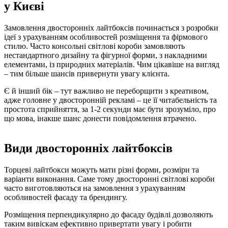
у Києві
Замовлення двосторонніх лайтбоксів починається з розробки
ідеї з урахуванням особливостей розміщення та фірмового
стилю. Часто консольні світлові короби замовляють
нестандартного дизайну та фігурної форми, з накладними
елементами, із природних матеріалів. Чим цікавіше на вигляд
– тим більше шансів привернути увагу клієнта.
Є й інший бік – тут важливо не переборщити з креативом,
адже головне у двосторонній рекламі – це її читабельність та
простота сприйняття, за 1-2 секунди має бути зрозуміло, про
що мова, інакше шанс донести повідомлення втрачено.
Види двосторонніх лайтбоксів
Торцеві лайтбокси можуть мати різні форми, розміри та
варіанти виконання. Саме тому двосторонні світлові короби
часто виготовляються на замовлення з урахуванням
особливостей фасаду та брендингу.
Розміщення перпендикулярно до фасаду будівлі дозволяють
таким вивіскам ефективно привертати увагу і робити