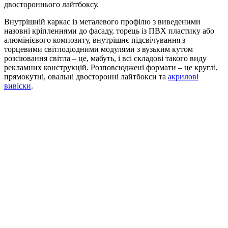
двостороннього лайтбоксу.
Внутрішній каркас із металевого профілю з виведеними
назовні кріпленнями до фасаду, торець із ПВХ пластику або
алюмінієвого композиту, внутрішнє підсвічування з
торцевими світлодіодними модулями з вузьким кутом
розсіювання світла – це, мабуть, і всі складові такого виду
рекламних конструкцій. Розповсюджені формати – це круглі,
прямокутні, овальні двосторонні лайтбокси та
акрилові
вивіски
.