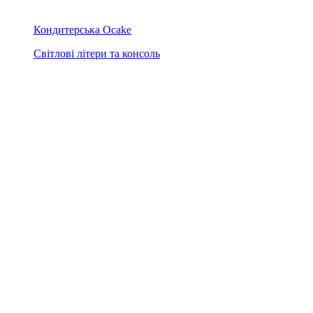
Кондитерська Ocake
Світлові літери та консоль