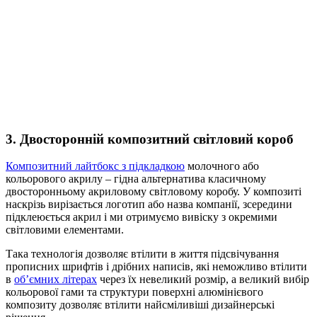
3. Двосторонній композитний світловий короб
Композитний лайтбокс з підкладкою
молочного або
кольорового акрилу – гідна альтернатива класичному
двосторонньому акриловому світловому коробу. У композиті
наскрізь вирізається логотип або назва компанії, зсередини
підклеюється акрил і ми отримуємо вивіску з окремими
світловими елементами.
Така технологія дозволяє втілити в життя підсвічування
прописних шрифтів і дрібних написів, які неможливо втілити
в
об’ємних літерах
через їх невеликий розмір, а великий вибір
кольорової гами та структури поверхні алюмінієвого
композиту дозволяє втілити найсміливіші дизайнерські