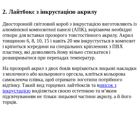
2. Лайтбокс з інкрустацією акрилу
Двосторонній світловий короб з інкрустацією виготовляють із
алюмінієвої композитної панелі (АПК), вирізаючи необхідні
отвори для вставки прозорого товстостінного акрилу. Акрил
товщиною 6, 8, 10, 15 і навіть 20 мм інкрустується в композит
і кріпиться зсередини на спеціальних кріпленнях з ПВХ
пластику, які дозволяють йому вільно стискатися і
розширюватися при перепадах температур.
На прозорий акрил з двох боків вирізаються лицьові накладки
з молочного або кольорового оргскла, клеїться кольорова
самоклеюча плівка, щоб отримати логотипи потрібного
відтінку. Такий вид торцевих лайтбоксів та в
ивісок з
інкрустацією
виділяється своєю естетикою та м’яким
підсвічуванням не тільки лицьової частини акрилу, а й його
торців.