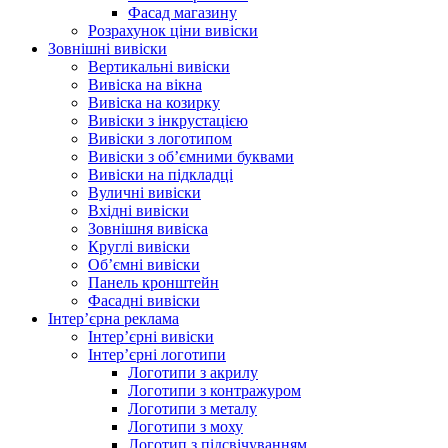
Фасад магазину
Розрахунок ціни вивіски
Зовнішні вивіски
Вертикальні вивіски
Вивіска на вікна
Вивіска на козирку
Вивіски з інкрустацією
Вивіски з логотипом
Вивіски з об’ємними буквами
Вивіски на підкладці
Вуличні вивіски
Вхідні вивіски
Зовнішня вивіска
Круглі вивіски
Об’ємні вивіски
Панель кронштейн
Фасадні вивіски
Інтер’єрна реклама
Інтер’єрні вивіски
Інтер’єрні логотипи
Логотипи з акрилу
Логотипи з контражуром
Логотипи з металу
Логотипи з моху
Логотип з підсвічуванням