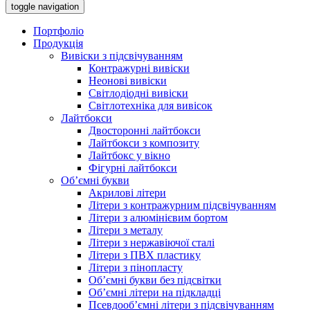
toggle navigation
Портфоліо
Продукція
Вивіски з підсвічуванням
Контражурні вивіски
Неонові вивіски
Світлодіодні вивіски
Світлотехніка для вивісок
Лайтбокси
Двосторонні лайтбокси
Лайтбокси з композиту
Лайтбокс у вікно
Фігурні лайтбокси
Об’ємні букви
Акрилові літери
Літери з контражурним підсвічуванням
Літери з алюмінієвим бортом
Літери з металу
Літери з нержавіючої сталі
Літери з ПВХ пластику
Літери з пінопласту
Об’ємні букви без підсвітки
Об’ємні літери на підкладці
Псевдооб’ємні літери з підсвічуванням