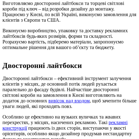
Виготовляємо двосторонні лайтбокси та торцеві світлові
короби під ключ – від розробки дизайну до монтажу.
Працюємо у Києві, по всій Україні, виконуємо замовлення для
клієнтів з Європи та США.
Виконуємо виробництво, упаковку та доставку рекламних
лайтбоксів будь-яких розмірів, форми та складності.
Розрахуємо вартість, підберемо матеріали, запропонуємо
оптимальне рішення для вашого об’єкту та бюджету.
Двосторонні лайтбокси
Двосторонні лайтбокси – ефективний інструмент залучення
клієнтів у місцях, де основний потік людей рухається
паралельно до фасаду будівлі. Найчастіше двосторонні
світлові короби на замовлення в Києві виготовляють на
додаток до основних
вивісок над входом
, щоб зачепити більше
уваги людей, які проходять повз.
Особливо це ефективно на вузьких вуличках та жвавих
перехрестях, у місцях, насичених рекламою. Такі
рекламні
конструкції
працюють із двох сторін, виступаючи у якості
орієнтирів, особливо якщо дизайнер продумав нестандартну