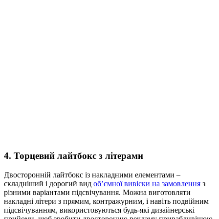
4. Торцевий лайтбокс з літерами
Двосторонній лайтбокс із накладними елементами –
складніший і дорогий вид
об’ємної вивіски на замовлення
з
різними варіантами підсвічування. Можна виготовляти
накладні літери з прямим, контражурним, і навіть подвійним
підсвічуванням, використовуються будь-які дизайнерські
прийоми, щоб зробити двосторонню рекламу привабливішою