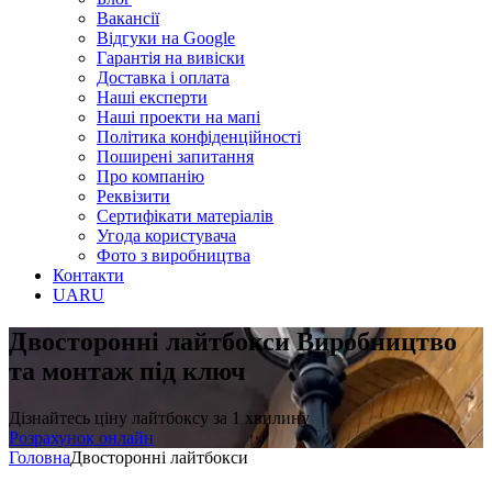
Вакансії
Відгуки на Google
Гарантія на вивіски
Доставка і оплата
Наші експерти
Наші проекти на мапі
Політика конфіденційності
Поширені запитання
Про компанію
Реквізити
Сертифікати матеріалів
Угода користувача
Фото з виробництва
Контакти
UA
RU
Двосторонні лайтбокси
Виробництво
та монтаж під ключ
Дізнайтесь ціну лайтбоксу за 1 хвилину
Розрахунок онлайн
Головна
Двосторонні лайтбокси