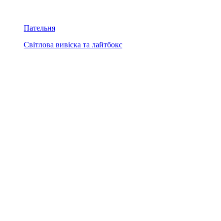
Пательня
Світлова вивіска та лайтбокс