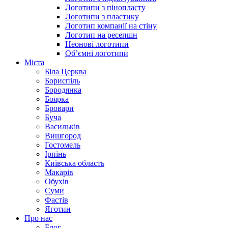
Логотипи з пінопласту
Логотипи з пластику
Логотип компанії на стіну
Логотип на ресепшн
Неонові логотипи
Об’ємні логотипи
Міста
Біла Церква
Бориспіль
Бородянка
Боярка
Бровари
Буча
Васильків
Вишгород
Гостомель
Ірпінь
Київська область
Макарів
Обухів
Суми
Фастів
Яготин
Про нас
Блог