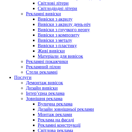
Світлові літери
Світлодіодні літери
Рекламні вивіски
Вивіски з акрилу
Вивіски з акрилу день-ніч
Вивіски з гнучкого неону
Вивіски з композиту
Вивіски з металу
Вивіски з пластику
Живі вивіски
Матеріали для вивісок
Рекламні покажчики
Рекламний пілон
Стели рекламні
Послуги
Демонтаж вивісок
Дизайн вивіски
Інтер’єрна реклама
Зовнішня реклама
Вулична реклама
Дизайн зовнішньої реклами
Монтаж реклами
Реклама на фасаді
Рекламні конструкції
Світлова реклама