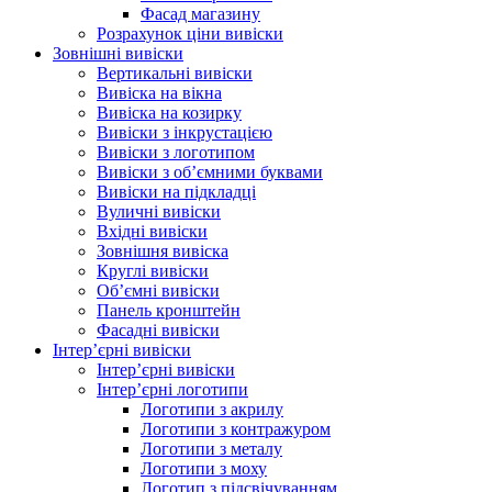
Фасад магазину
Розрахунок ціни вивіски
Зовнішні вивіски
Вертикальні вивіски
Вивіска на вікна
Вивіска на козирку
Вивіски з інкрустацією
Вивіски з логотипом
Вивіски з об’ємними буквами
Вивіски на підкладці
Вуличні вивіски
Вхідні вивіски
Зовнішня вивіска
Круглі вивіски
Об’ємні вивіски
Панель кронштейн
Фасадні вивіски
Інтер’єрні вивіски
Інтер’єрні вивіски
Інтер’єрні логотипи
Логотипи з акрилу
Логотипи з контражуром
Логотипи з металу
Логотипи з моху
Логотип з підсвічуванням