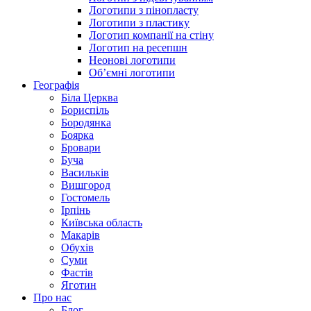
Логотипи з пінопласту
Логотипи з пластику
Логотип компанії на стіну
Логотип на ресепшн
Неонові логотипи
Об’ємні логотипи
Географія
Біла Церква
Бориспіль
Бородянка
Боярка
Бровари
Буча
Васильків
Вишгород
Гостомель
Ірпінь
Київська область
Макарів
Обухів
Суми
Фастів
Яготин
Про нас
Блог