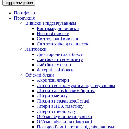
toggle navigation
Портфоліо
Продукція
Вивіски з підсвічуванням
Контражурні вивіски
Неонові вивіски
Світлодіодні вивіски
Світлотехніка для вивісок
Лайтбокси
Двосторонні лайтбокси
Лайтбокси з композиту
Лайтбокс у вікно
Фігурні лайтбокси
Об’ємні букви
Акрилові літери
Літери з контражурним підсвічуванням
Літери з алюмінієвим бортом
Літери з металу
Літери з нержавіючої сталі
Літери з ПВХ пластику
Літери з пінопласту
Об’ємні букви без підсвітки
Об’ємні літери на підкладці
Псевдооб’ємні літери з підсвічуванням