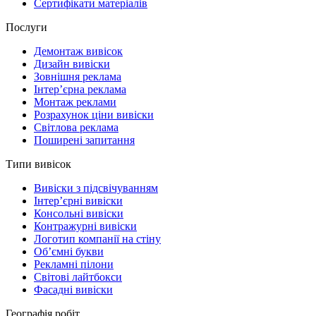
Сертифікати матеріалів
Послуги
Демонтаж вивісок
Дизайн вивіски
Зовнішня реклама
Інтер’єрна реклама
Монтаж реклами
Розрахунок ціни вивіски
Світлова реклама
Поширені запитання
Типи вивісок
Вивіски з підсвічуванням
Інтер’єрні вивіски
Консольні вивіски
Контражурні вивіски
Логотип компанії на стіну
Об’ємні букви
Рекламні пілони
Світові лайтбокси
Фасадні вивіски
Географія робіт