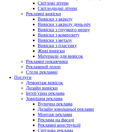
Світлові літери
Світлодіодні літери
Рекламні вивіски
Вивіски з акрилу
Вивіски з акрилу день-ніч
Вивіски з гнучкого неону
Вивіски з композиту
Вивіски з металу
Вивіски з пластику
Живі вивіски
Матеріали для вивісок
Рекламні покажчики
Рекламний пілон
Стели рекламні
Послуги
Демонтаж вивісок
Дизайн вивіски
Інтер’єрна реклама
Зовнішня реклама
Вулична реклама
Дизайн зовнішньої реклами
Монтаж реклами
Реклама на фасаді
Рекламні конструкції
Світлова реклама