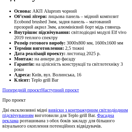
Основа:
АКП Aluprom чорний
Об’ємні літери:
лицьова панель – мідний композит
Ecobond brushed 3мм, задня панель – матований
прозорий акрил 3мм, алюмінієвий борт мідь глянець
Внутрішнє підсвічування:
світлодіодні модулі Elf vivo
2019 теплого спектру
Розмір готового виробу:
3000х800 мм, 1600х1600 мм
Терміни виготовлення:
2,5 тижні
Дата реалізації проекту:
листопад 2025 р.
Монтаж:
на анкери до фасаду
Гарантія:
на цілісність конструкції та світлотехніку 3
роки
Адреса:
Київ, вул. Волинська, 16
Клієнт:
Teplo grill Bar
Попередній проєкт
Наступний проєкт
Про проект
Дві ексклюзивні мідні
вивіски з контражурним світлодіодним
підсвічуванням
виготовили для Teplo grill Bar.
Фасадна
реклама
розташована з обох боків закладу для більшого
візуального охоплення потенційних відвідувачів.