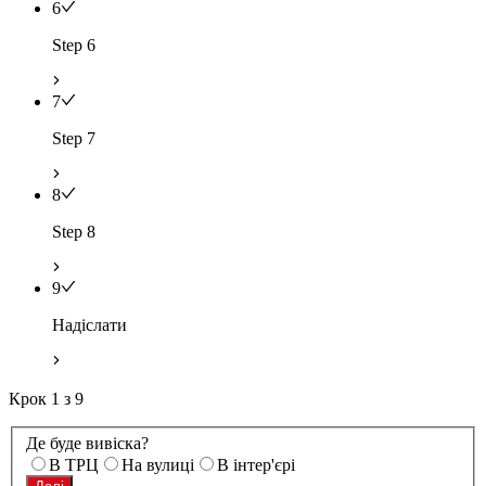
6
Step 6
7
Step 7
8
Step 8
9
Надіслати
Крок
1
з
9
Де буде вивіска?
В ТРЦ
На вулиці
В інтер'єрі