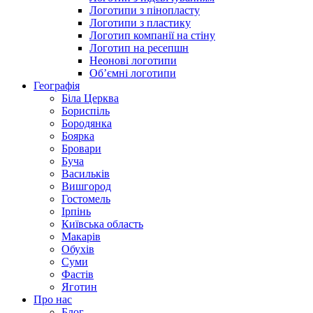
Логотипи з пінопласту
Логотипи з пластику
Логотип компанії на стіну
Логотип на ресепшн
Неонові логотипи
Об’ємні логотипи
Географія
Біла Церква
Бориспіль
Бородянка
Боярка
Бровари
Буча
Васильків
Вишгород
Гостомель
Ірпінь
Київська область
Макарів
Обухів
Суми
Фастів
Яготин
Про нас
Блог