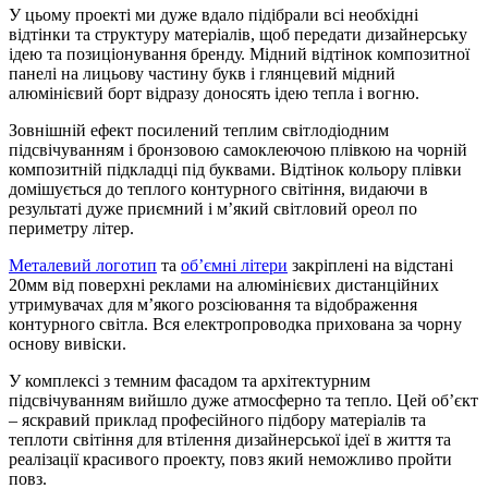
У цьому проекті ми дуже вдало підібрали всі необхідні
відтінки та структуру матеріалів, щоб передати дизайнерську
ідею та позиціонування бренду. Мідний відтінок композитної
панелі на лицьову частину букв і глянцевий мідний
алюмінієвий борт відразу доносять ідею тепла і вогню.
Зовнішній ефект посилений теплим світлодіодним
підсвічуванням і бронзовою самоклеючою плівкою на чорній
композитній підкладці під буквами. Відтінок кольору плівки
домішується до теплого контурного світіння, видаючи в
результаті дуже приємний і м’який світловий ореол по
периметру літер.
Металевий логотип
та
об’ємні літери
закріплені на відстані
20мм від поверхні реклами на алюмінієвих дистанційних
утримувачах для м’якого розсіювання та відображення
контурного світла. Вся електропроводка прихована за чорну
основу вивіски.
У комплексі з темним фасадом та архітектурним
підсвічуванням вийшло дуже атмосферно та тепло. Цей об’єкт
– яскравий приклад професійного підбору матеріалів та
теплоти світіння для втілення дизайнерської ідеї в життя та
реалізації красивого проекту, повз який неможливо пройти
повз.