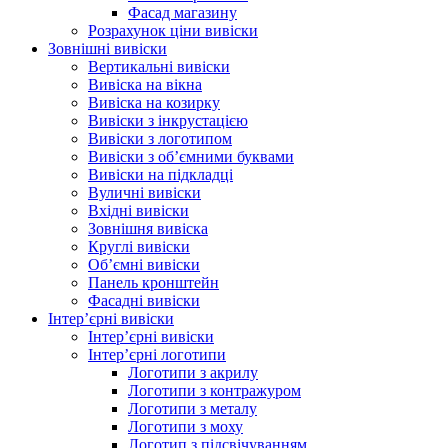
Фасад магазину
Розрахунок ціни вивіски
Зовнішні вивіски
Вертикальні вивіски
Вивіска на вікна
Вивіска на козирку
Вивіски з інкрустацією
Вивіски з логотипом
Вивіски з об’ємними буквами
Вивіски на підкладці
Вуличні вивіски
Вхідні вивіски
Зовнішня вивіска
Круглі вивіски
Об’ємні вивіски
Панель кронштейн
Фасадні вивіски
Інтер’єрні вивіски
Інтер’єрні вивіски
Інтер’єрні логотипи
Логотипи з акрилу
Логотипи з контражуром
Логотипи з металу
Логотипи з моху
Логотип з підсвічуванням