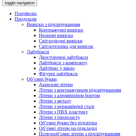
toggle navigation
Портфоліо
Продукція
Вивіски з підсвічуванням
Контражурні вивіски
Неонові вивіски
Світлодіодні вивіски
Світлотехніка для вивісок
Лайтбокси
Двосторонні лайтбокси
Лайтбокси з композиту
Лайтбокс у вікно
Фігурні лайтбокси
Об’ємні букви
Акрилові літери
Літери з контражурним підсвічуванням
Літери з алюмінієвим бортом
Літери з металу
Літери з нержавіючої сталі
Літери з ПВХ пластику
Літери з пінопласту
Об’ємні букви без підсвітки
Об’ємні літери на підкладці
Псевдооб’ємні літери з підсвічуванням