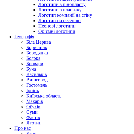
Логотипи з пінопласту
Логотипи з пластику
Логотип компанії на стіну
Логотип на ресепшн
Неонові логотипи
Об’ємні логотипи
Географія
Біла Церква
Бориспіль
Бородянка
Боярка
Бровари
Буча
Васильків
Вишгород
Гостомель
Ірпінь
Київська область
Макарів
Обухів
Суми
Фастів
Яготин
Про нас
Блог