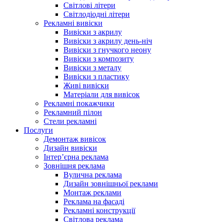
Світлові літери
Світлодіодні літери
Рекламні вивіски
Вивіски з акрилу
Вивіски з акрилу день-ніч
Вивіски з гнучкого неону
Вивіски з композиту
Вивіски з металу
Вивіски з пластику
Живі вивіски
Матеріали для вивісок
Рекламні покажчики
Рекламний пілон
Стели рекламні
Послуги
Демонтаж вивісок
Дизайн вивіски
Інтер’єрна реклама
Зовнішня реклама
Вулична реклама
Дизайн зовнішньої реклами
Монтаж реклами
Реклама на фасаді
Рекламні конструкції
Світлова реклама