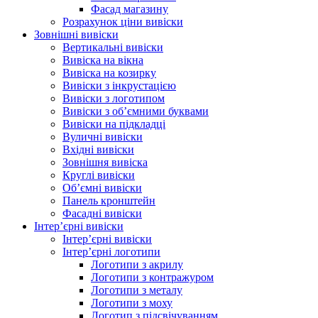
Фасад магазину
Розрахунок ціни вивіски
Зовнішні вивіски
Вертикальні вивіски
Вивіска на вікна
Вивіска на козирку
Вивіски з інкрустацією
Вивіски з логотипом
Вивіски з об’ємними буквами
Вивіски на підкладці
Вуличні вивіски
Вхідні вивіски
Зовнішня вивіска
Круглі вивіски
Об’ємні вивіски
Панель кронштейн
Фасадні вивіски
Інтер’єрні вивіски
Інтер’єрні вивіски
Інтер’єрні логотипи
Логотипи з акрилу
Логотипи з контражуром
Логотипи з металу
Логотипи з моху
Логотип з підсвічуванням