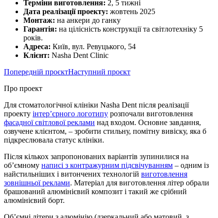
Терміни виготовлення:
2, 5 тижні
Дата реалізації проекту:
жовтень 2025
Монтаж:
на анкери до ганку
Гарантія:
на цілісність конструкції та світлотехніку 5
років.
Адреса:
Київ, вул. Ревуцького, 54
Клієнт:
Nasha Dent Clinic
Попередній проєкт
Наступний проєкт
Про проект
Для стоматологічної клініки Nasha Dent після реалізації
проекту
інтер’єрного логотипу
розпочали виготовлення
фасадної світлової реклами
над входом. Основне завдання,
озвучене клієнтом, – зробити стильну, помітну вивіску, яка б
підкреслювала статус клініки.
Після кількох запропонованих варіантів зупинилися на
об’ємному
написі з контражурним підсвічуванням
– одним із
найстильніших і витончених технологій
виготовлення
зовнішньої реклами
. Матеріал для виготовлення літер обрали
брашований алюмінієвий композит і такий же срібний
алюмінієвий борт.
Об’ємні літери з алюмінію (дзеркальний або матовий, з