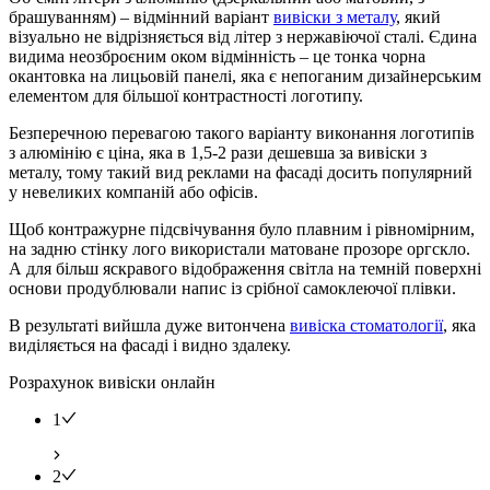
брашуванням) – відмінний варіант
вивіски з металу
, який
візуально не відрізняється від літер з нержавіючої сталі. Єдина
видима неозброєним оком відмінність – це тонка чорна
окантовка на лицьовій панелі, яка є непоганим дизайнерським
елементом для більшої контрастності логотипу.
Безперечною перевагою такого варіанту виконання логотипів
з алюмінію є ціна, яка в 1,5-2 рази дешевша за вивіски з
металу, тому такий вид реклами на фасаді досить популярний
у невеликих компаній або офісів.
Щоб контражурне підсвічування було плавним і рівномірним,
на задню стінку лого використали матоване прозоре оргскло.
А для більш яскравого відображення світла на темній поверхні
основи продублювали напис із срібної самоклеючої плівки.
В результаті вийшла дуже витончена
вивіска стоматології
, яка
виділяється на фасаді і видно здалеку.
Розрахунок вивіски онлайн
1
2