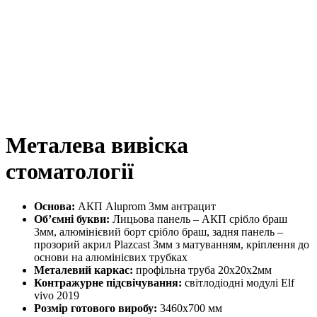
Металева вивіска
стоматології
Основа:
АКП Aluprom 3мм антрацит
Об’ємні букви:
Лицьова панель – АКП срібло браш
3мм, алюмінієвий борт срібло браш, задня панель –
прозорий акрил Plazcast 3мм з матуванням, кріплення до
основи на алюмінієвих трубках
Металевий каркас:
профільна труба 20х20х2мм
Контражурне підсвічування:
світлодіодні модулі Elf
vivo 2019
Розмір готового виробу:
3460х700 мм