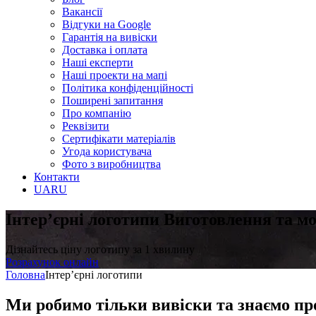
Вакансії
Відгуки на Google
Гарантія на вивіски
Доставка і оплата
Наші експерти
Наші проекти на мапі
Політика конфіденційності
Поширені запитання
Про компанію
Реквізити
Сертифікати матеріалів
Угода користувача
Фото з виробництва
Контакти
UA
RU
Інтер’єрні логотипи
Виготовлення та м
Дізнайтесь ціну логотипу за 1 хвилину
Розрахунок онлайн
Головна
Інтер’єрні логотипи
Ми робимо тільки вивіски та знаємо пр