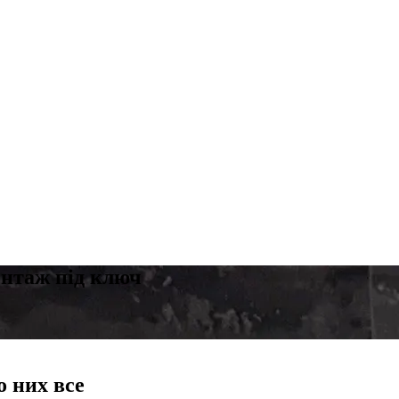
онтаж під ключ
о них все