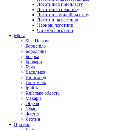
Логотипи з пінопласту
Логотипи з пластику
Логотип компанії на стіну
Логотип на ресепшн
Неонові логотипи
Об’ємні логотипи
Міста
Біла Церква
Бориспіль
Бородянка
Боярка
Бровари
Буча
Васильків
Вишгород
Гостомель
Ірпінь
Київська область
Макарів
Обухів
Суми
Фастів
Яготин
Про нас
Блог