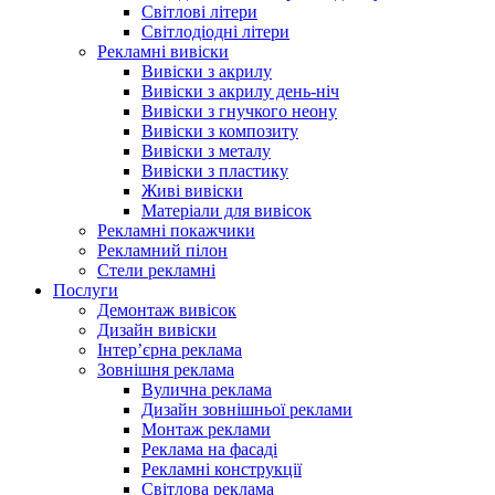
Світлові літери
Світлодіодні літери
Рекламні вивіски
Вивіски з акрилу
Вивіски з акрилу день-ніч
Вивіски з гнучкого неону
Вивіски з композиту
Вивіски з металу
Вивіски з пластику
Живі вивіски
Матеріали для вивісок
Рекламні покажчики
Рекламний пілон
Стели рекламні
Послуги
Демонтаж вивісок
Дизайн вивіски
Інтер’єрна реклама
Зовнішня реклама
Вулична реклама
Дизайн зовнішньої реклами
Монтаж реклами
Реклама на фасаді
Рекламні конструкції
Світлова реклама