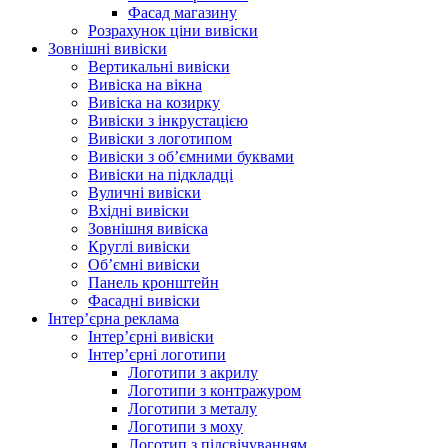
Фасад магазину
Розрахунок ціни вивіски
Зовнішні вивіски
Вертикальні вивіски
Вивіска на вікна
Вивіска на козирку
Вивіски з інкрустацією
Вивіски з логотипом
Вивіски з об’ємними буквами
Вивіски на підкладці
Вуличні вивіски
Вхідні вивіски
Зовнішня вивіска
Круглі вивіски
Об’ємні вивіски
Панель кронштейн
Фасадні вивіски
Інтер’єрна реклама
Інтер’єрні вивіски
Інтер’єрні логотипи
Логотипи з акрилу
Логотипи з контражуром
Логотипи з металу
Логотипи з моху
Логотип з підсвічуванням