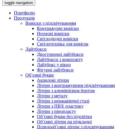
toggle navigation
Портфоліо
Продукція
Вивіски з підсвічуванням
Контражурні вивіски
Неонові вивіски
Світлодіодні вивіски
Світлотехніка для вивісок
Лайтбокси
Двосторонні лайтбокси
Лайтбокси з композиту
Лайтбокс у вікно
Фігурні лайтбокси
Об’ємні букви
Акрилові літери
Літери з контражурним підсвічуванням
Літери з алюмінієвим бортом
Літери з металу
Літери з нержавіючої сталі
Літери з ПВХ пластику
Літери з пінопласту
Об’ємні букви без підсвітки
Об’ємні літери на підкладці
Псевдооб’ємні літери з підсвічуванням