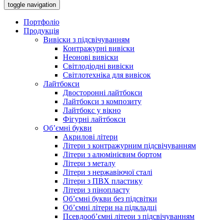
toggle navigation
Портфоліо
Продукція
Вивіски з підсвічуванням
Контражурні вивіски
Неонові вивіски
Світлодіодні вивіски
Світлотехніка для вивісок
Лайтбокси
Двосторонні лайтбокси
Лайтбокси з композиту
Лайтбокс у вікно
Фігурні лайтбокси
Об’ємні букви
Акрилові літери
Літери з контражурним підсвічуванням
Літери з алюмінієвим бортом
Літери з металу
Літери з нержавіючої сталі
Літери з ПВХ пластику
Літери з пінопласту
Об’ємні букви без підсвітки
Об’ємні літери на підкладці
Псевдооб’ємні літери з підсвічуванням