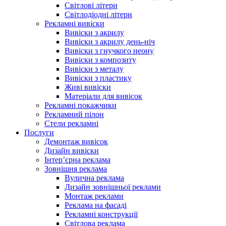
Світлові літери
Світлодіодні літери
Рекламні вивіски
Вивіски з акрилу
Вивіски з акрилу день-ніч
Вивіски з гнучкого неону
Вивіски з композиту
Вивіски з металу
Вивіски з пластику
Живі вивіски
Матеріали для вивісок
Рекламні покажчики
Рекламний пілон
Стели рекламні
Послуги
Демонтаж вивісок
Дизайн вивіски
Інтер’єрна реклама
Зовнішня реклама
Вулична реклама
Дизайн зовнішньої реклами
Монтаж реклами
Реклама на фасаді
Рекламні конструкції
Світлова реклама