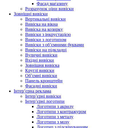
Фасад магазину
Розрахунок ціни вивіски
Зовнішні вивіски
Вертикальні вивіски
Вивіска на вікна
Вивіска на козирку
Вивіски з інкрустацією
Вивіски з логотипом
Вивіски з об’ємними буквами
Вивіски на підкладці
Вуличні вивіски
Вхідні вивіски
Зовнішня вивіска
Круглі вивіски
Об’ємні вивіски
Панель кронштейн
Фасадні вивіски
Інтер’єрна реклама
Інтер’єрні вивіски
Інтер’єрні логотипи
Логотипи з акрилу
Логотипи з контражуром
Логотипи з металу
Логотипи з моху
Логотип з підсвічуванням