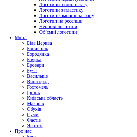
Логотипи з пінопласту
Логотипи з пластику
Логотип компанії на стіну
Логотип на ресепшн
Неонові логотипи
Об’ємні логотипи
Міста
Біла Церква
Бориспіль
Бородянка
Боярка
Бровари
Буча
Васильків
Вишгород
Гостомель
Ірпінь
Київська область
Макарів
Обухів
Суми
Фастів
Яготин
Про нас
Блог