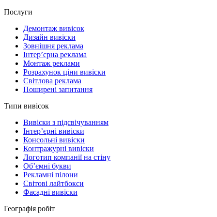
Послуги
Демонтаж вивісок
Дизайн вивіски
Зовнішня реклама
Інтер’єрна реклама
Монтаж реклами
Розрахунок ціни вивіски
Світлова реклама
Поширені запитання
Типи вивісок
Вивіски з підсвічуванням
Інтер’єрні вивіски
Консольні вивіски
Контражурні вивіски
Логотип компанії на стіну
Об’ємні букви
Рекламні пілони
Світові лайтбокси
Фасадні вивіски
Географія робіт