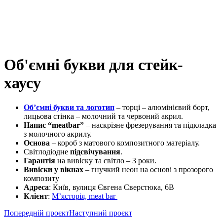
Об'ємні букви для стейк-
хаусу
Об’ємні букви та логотип
– торці – алюмінієвий борт,
лицьова стінка – молочний та червоний акрил.
Напис “meatbar”
– наскрізне фрезерування та підкладка
з молочного акрилу.
Основа
– короб з матового композитного матеріалу.
Світлодіодне
підсвічування
.
Гарантія
на вивіску та світло – 3 роки.
Вивіски у вікнах
– гнучкий неон на основі з прозорого
композиту
Адреса
: Київ, вулиця Євгена Сверстюка, 6В
Клієнт
:
М’ясторія, meat bar
Попередній проєкт
Наступний проєкт