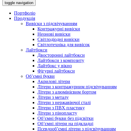
toggle navigation
Портфоліо
Продукція
Вивіски з підсвічуванням
Контражурні вивіски
Неонові вивіски
Світлодіодні вивіски
Світлотехніка для вивісок
Лайтбокси
Двосторонні лайтбокси
Лайтбокси з композиту
Лайтбокс у вікно
Фігурні лайтбокси
Об’ємні букви
Акрилові літери
Літери з контражурним підсвічуванням
Літери з алюмінієвим бортом
Літери з металу
Літери з нержавіючої сталі
Літери з ПВХ пластику
Літери з пінопласту
Об’ємні букви без підсвітки
Об’ємні літери на підкладці
Псевдооб’ємні літери з підсвічуванням