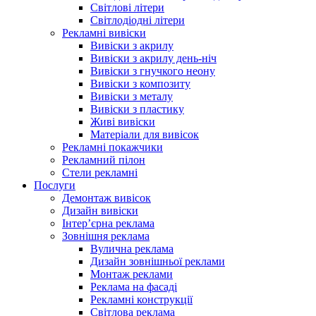
Світлові літери
Світлодіодні літери
Рекламні вивіски
Вивіски з акрилу
Вивіски з акрилу день-ніч
Вивіски з гнучкого неону
Вивіски з композиту
Вивіски з металу
Вивіски з пластику
Живі вивіски
Матеріали для вивісок
Рекламні покажчики
Рекламний пілон
Стели рекламні
Послуги
Демонтаж вивісок
Дизайн вивіски
Інтер’єрна реклама
Зовнішня реклама
Вулична реклама
Дизайн зовнішньої реклами
Монтаж реклами
Реклама на фасаді
Рекламні конструкції
Світлова реклама