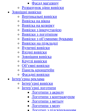
Фасад магазину
Розрахунок ціни вивіски
Зовнішні вивіски
Вертикальні вивіски
Вивіска на вікна
Вивіска на козирку
Вивіски з інкрустацією
Вивіски з логотипом
Вивіски з об’ємними буквами
Вивіски на підкладці
Вуличні вивіски
Вхідні вивіски
Зовнішня вивіска
Круглі вивіски
Об’ємні вивіски
Панель кронштейн
Фасадні вивіски
Інтер’єрна реклама
Інтер’єрні вивіски
Інтер’єрні логотипи
Логотипи з акрилу
Логотипи з контражуром
Логотипи з металу
Логотипи з моху
Логотип з підсвічуванням