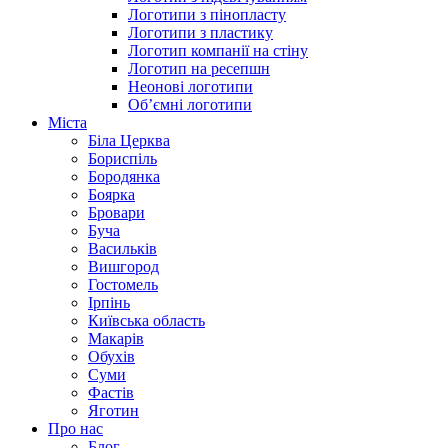
Логотипи з пінопласту
Логотипи з пластику
Логотип компанії на стіну
Логотип на ресепшн
Неонові логотипи
Об’ємні логотипи
Міста
Біла Церква
Бориспіль
Бородянка
Боярка
Бровари
Буча
Васильків
Вишгород
Гостомель
Ірпінь
Київська область
Макарів
Обухів
Суми
Фастів
Яготин
Про нас
Блог