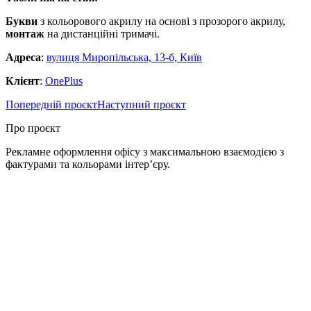
Букви
з кольорового акрилу на основі з прозорого акрилу,
монтаж
на дистанційні тримачі.
Адреса
:
вулиця Миропільська, 13-б, Київ
Клієнт
:
OnePlus
Попередній проєкт
Наступний проєкт
Про проєкт
Рекламне оформлення офісу з максимальною взаємодією з
фактурами та кольорами інтер’єру.