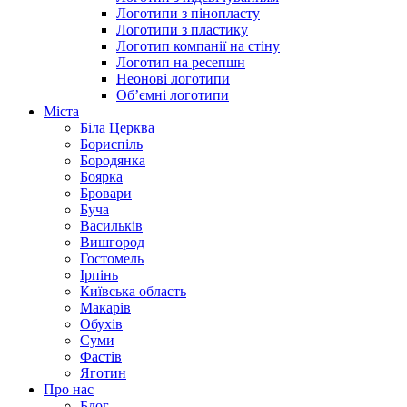
Логотипи з пінопласту
Логотипи з пластику
Логотип компанії на стіну
Логотип на ресепшн
Неонові логотипи
Об’ємні логотипи
Міста
Біла Церква
Бориспіль
Бородянка
Боярка
Бровари
Буча
Васильків
Вишгород
Гостомель
Ірпінь
Київська область
Макарів
Обухів
Суми
Фастів
Яготин
Про нас
Блог