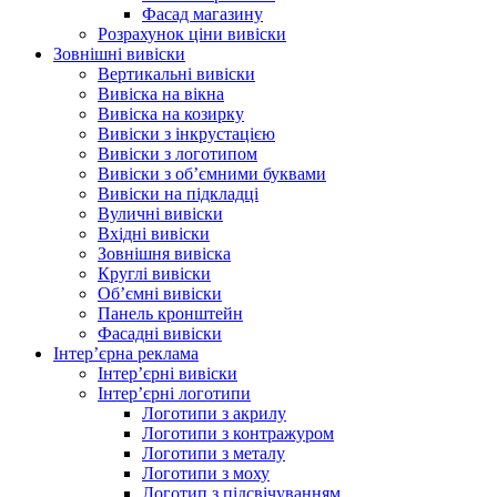
Фасад магазину
Розрахунок ціни вивіски
Зовнішні вивіски
Вертикальні вивіски
Вивіска на вікна
Вивіска на козирку
Вивіски з інкрустацією
Вивіски з логотипом
Вивіски з об’ємними буквами
Вивіски на підкладці
Вуличні вивіски
Вхідні вивіски
Зовнішня вивіска
Круглі вивіски
Об’ємні вивіски
Панель кронштейн
Фасадні вивіски
Інтер’єрна реклама
Інтер’єрні вивіски
Інтер’єрні логотипи
Логотипи з акрилу
Логотипи з контражуром
Логотипи з металу
Логотипи з моху
Логотип з підсвічуванням