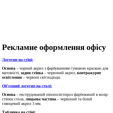
Рекламне оформлення офісу
Логотип на стіні:
Основа
– чорний акрил з фарбуванням гумовою краскою для
матовості,
задня стінка
– червоний акрил,
контражурне
освітлення
– червоні світлодіоди.
Об’ємний логотип на столі:
Основа
– екструдований пінополістирол фарбований в колір
стінки стола,
лицьова частина
– червоний та білий
глянцевий акрил 3 мм.
Табличка на стіні: