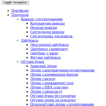
toggle navigation
Портфоліо
Продукція
Вивіски з підсвічуванням
Контражурні вивіски
Неонові вивіски
Світлодіодні вивіски
Світлотехніка для вивісок
Лайтбокси
Двосторонні лайтбокси
Лайтбокси з композиту
Лайтбокс у вікно
Фігурні лайтбокси
Об’ємні букви
Акрилові літери
Літери з контражурним підсвічуванням
Літери з алюмінієвим бортом
Літери з металу
Літери з нержавіючої сталі
Літери з ПВХ пластику
Літери з пінопласту
Об’ємні букви без підсвітки
Об’ємні літери на підкладці
Псевдооб’ємні літери з підсвічуванням