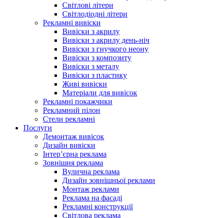
Світлові літери
Світлодіодні літери
Рекламні вивіски
Вивіски з акрилу
Вивіски з акрилу день-ніч
Вивіски з гнучкого неону
Вивіски з композиту
Вивіски з металу
Вивіски з пластику
Живі вивіски
Матеріали для вивісок
Рекламні покажчики
Рекламний пілон
Стели рекламні
Послуги
Демонтаж вивісок
Дизайн вивіски
Інтер’єрна реклама
Зовнішня реклама
Вулична реклама
Дизайн зовнішньої реклами
Монтаж реклами
Реклама на фасаді
Рекламні конструкції
Світлова реклама