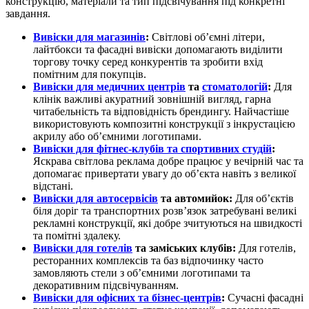
конструкцію, матеріали та тип підсвічування під конкретні
завдання.
Вивіски для магазинів
:
Світлові об’ємні літери,
лайтбокси та фасадні вивіски допомагають виділити
торгову точку серед конкурентів та зробити вхід
помітним для покупців.
Вивіски для медичних центрів
та
стоматологій
:
Для
клінік важливі акуратний зовнішній вигляд, гарна
читабельність та відповідність брендингу. Найчастіше
використовують композитні конструкції з інкрустацією
акрилу або об’ємними логотипами.
Вивіски для фітнес-клубів та спортивних студій
:
Яскрава світлова реклама добре працює у вечірній час та
допомагає привертати увагу до об’єкта навіть з великої
відстані.
Вивіски для автосервісів
та автомийок:
Для об’єктів
біля доріг та транспортних розв’язок затребувані великі
рекламні конструкції, які добре зчитуються на швидкості
та помітні здалеку.
Вивіски для готелів
та заміських клубів:
Для готелів,
ресторанних комплексів та баз відпочинку часто
замовляють стели з об’ємними логотипами та
декоративним підсвічуванням.
Вивіски для офісних та бізнес-центрів
:
Сучасні фасадні