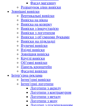
Фасад магазину
Розрахунок ціни вивіски
Зовнішні вивіски
Вертикальні вивіски
Вивіска на вікна
Вивіска на козирку
Вивіски з інкрустацією
Вивіски з логотипом
Вивіски з об’ємними буквами
Вивіски на підкладці
Вуличні вивіски
Вхідні вивіски
Зовнішня вивіска
Круглі вивіски
Об’ємні вивіски
Панель кронштейн
Фасадні вивіски
Інтер’єрна реклама
Інтер’єрні вивіски
Інтер’єрні логотипи
Логотипи з акрилу
Логотипи з контражуром
Логотипи з металу
Логотипи з моху
Логотип з підсвічуванням