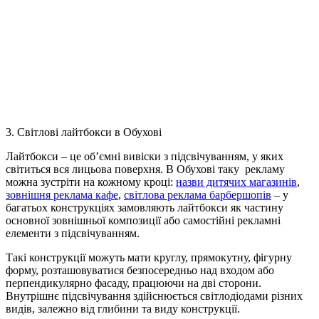
3. Світлові лайтбокси в Обухові
Лайтбокси – це об’ємні вивіски з підсвічуванням, у яких
світиться вся лицьова поверхня. В Обухові таку рекламу
можна зустріти на кожному кроці:
назви дитячих магазинів
,
зовнішня реклама кафе
,
світлова реклама барбершопів
– у
багатьох конструкціях замовляють лайтбокси як частину
основної зовнішньої композиції або самостійні рекламні
елементи з підсвічуванням.
Такі конструкції можуть мати круглу, прямокутну, фігурну
форму, розташовуватися безпосередньо над входом або
перпендикулярно фасаду, працюючи на дві сторони.
Внутрішнє підсвічування здійснюється світлодіодами різних
видів, залежно від глибини та виду конструкції.