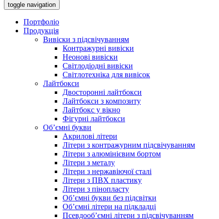
toggle navigation
Портфоліо
Продукція
Вивіски з підсвічуванням
Контражурні вивіски
Неонові вивіски
Світлодіодні вивіски
Світлотехніка для вивісок
Лайтбокси
Двосторонні лайтбокси
Лайтбокси з композиту
Лайтбокс у вікно
Фігурні лайтбокси
Об’ємні букви
Акрилові літери
Літери з контражурним підсвічуванням
Літери з алюмінієвим бортом
Літери з металу
Літери з нержавіючої сталі
Літери з ПВХ пластику
Літери з пінопласту
Об’ємні букви без підсвітки
Об’ємні літери на підкладці
Псевдооб’ємні літери з підсвічуванням