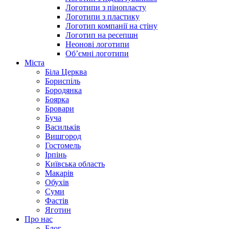
Логотипи з пінопласту
Логотипи з пластику
Логотип компанії на стіну
Логотип на ресепшн
Неонові логотипи
Об’ємні логотипи
Міста
Біла Церква
Бориспіль
Бородянка
Боярка
Бровари
Буча
Васильків
Вишгород
Гостомель
Ірпінь
Київська область
Макарів
Обухів
Суми
Фастів
Яготин
Про нас
Блог