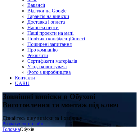
Вакансії
Відгуки на Google
Гарантія на вивіски
Доставка і оплата
Наші експерти
Наші проекти на мапі
Політика конфіденційності
Поширені запитання
Про компанію
Реквізити
Сертифікати матеріалів
Угода користувача
Фото з виробництва
Контакти
UA
RU
Зовнішні вивіски в Обухові
Виготовлення та монтаж під ключ
Дізнайтесь ціну вивіски за 1 хвилину
Розрахунок онлайн
Головна
Обухів