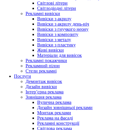
Світлові літери
Світлодіодні літери
Рекламні вивіски
Вивіски з акрилу
Вивіски з акрилу день-ніч
Вивіски з гнучкого неону
Вивіски з композиту
Вивіски з металу
Вивіски з пластику
Живі вивіски
Матеріали для вивісок
Рекламні покажчики
Рекламний пілон
Стели рекламні
Послуги
Демонтаж вивісок
Дизайн вивіски
Інтер’єрна реклама
Зовнішня реклама
Вулична реклама
Дизайн зовнішньої реклами
Монтаж реклами
Реклама на фасаді
Рекламні конструкції
Світлова реклама