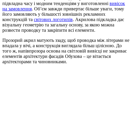
підвладна часу і модним тенденціям у виготовленні
вивісок
на замовлення
. Об’єм завжди привертає більше уваги, тому
його замовляють у більшості зовнішніх рекламних
конструкцій та
світових логотипів
. Акрилова підкладка дає
візуальну геометрію та загальну основу, за якою можна
розвести проводку та закріпити всі елементи.
Прозорий акрил матують ззаду, щоб проводка між літерами не
впадала у вічі, а конструкція виглядала більш цілісною. До
того ж, напівпрозора основа на світловій вивісці не закриває
елементів архітектури фасадів Обухова – це вітається
архітекторами та чиновниками.