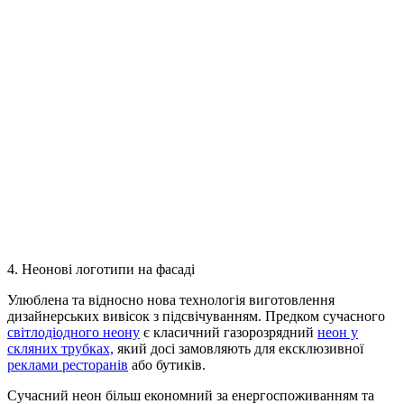
4. Неонові логотипи на фасаді
Улюблена та відносно нова технологія виготовлення
дизайнерських вивісок з підсвічуванням. Предком сучасного
світлодіодного неону
є класичний газорозрядний
неон у
скляних трубках,
який досі замовляють для ексклюзивної
реклами ресторанів
або бутиків.
Сучасний неон більш економний за енергоспоживанням та