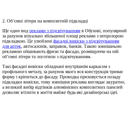
2. Об’ємні літери на композитній підкладці
Ще один вид
реклами з підсвічуванням
в Обухові, популярний
за рахунок візуально збільшеної площі реклами з непрозорою
підкладкою. Це улюблені
фасадні вивіски з підсвічуванням
для аптек
, автосалонів, заправок, банків. Такою зовнішньою
рекламою обшивають фризи та фасади, розміщуючи на ній
об’ємні літери та логотипи з підсвічуванням.
Такі фасадні вивіски обладнані внутрішнім каркасом з
профільного металу, за рахунок якого вся конструкція тримає
форму і кріпиться до фасаду. Проводка приховується позаду
підкладки вивіски, тому зовнішня реклама виглядає акуратно,
а великий вибір відтінків алюмінієвих композитних панелей
дозволяє втілити в життя майже будь-які дизайнерські ідеї.