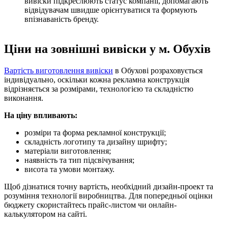
вивіски підкреслюють статус компанії, допомагають
відвідувачам швидше орієнтуватися та формують
впізнаваність бренду.
Ціни на зовнішні вивіски у м. Обухів
Вартість виготовлення вивіски
в Обухові розраховується
індивідуально, оскільки кожна рекламна конструкція
відрізняється за розмірами, технологією та складністю
виконання.
На ціну впливають:
розміри та форма рекламної конструкції;
складність логотипу та дизайну шрифту;
матеріали виготовлення;
наявність та тип підсвічування;
висота та умови монтажу.
Щоб дізнатися точну вартість, необхідний дизайн-проект та
розуміння технології виробництва. Для попередньої оцінки
бюджету скористайтесь прайс-листом чи онлайн-
калькулятором на сайті.