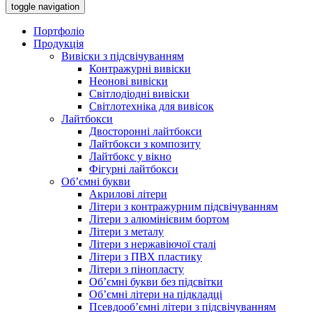
toggle navigation
Портфоліо
Продукція
Вивіски з підсвічуванням
Контражурні вивіски
Неонові вивіски
Світлодіодні вивіски
Світлотехніка для вивісок
Лайтбокси
Двосторонні лайтбокси
Лайтбокси з композиту
Лайтбокс у вікно
Фігурні лайтбокси
Об’ємні букви
Акрилові літери
Літери з контражурним підсвічуванням
Літери з алюмінієвим бортом
Літери з металу
Літери з нержавіючої сталі
Літери з ПВХ пластику
Літери з пінопласту
Об’ємні букви без підсвітки
Об’ємні літери на підкладці
Псевдооб’ємні літери з підсвічуванням