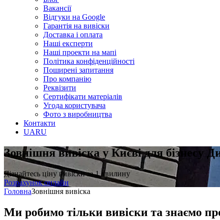
Вакансії
Відгуки на Google
Гарантія на вивіски
Доставка і оплата
Наші експерти
Наші проекти на мапі
Політика конфіденційності
Поширені запитання
Про компанію
Реквізити
Сертифікати матеріалів
Угода користувача
Фото з виробництва
Контакти
UA
RU
Зовнішня вивіска у Києві для бізнесу
Ди
Дізнайтесь ціну вивіски за 1 хвилину
Розрахунок онлайн
Головна
Зовнішня вивіска
Ми робимо тільки вивіски та знаємо пр