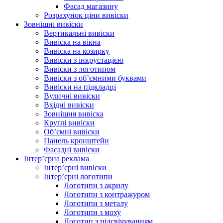
Фасад магазину
Розрахунок ціни вивіски
Зовнішні вивіски
Вертикальні вивіски
Вивіска на вікна
Вивіска на козирку
Вивіски з інкрустацією
Вивіски з логотипом
Вивіски з об’ємними буквами
Вивіски на підкладці
Вуличні вивіски
Вхідні вивіски
Зовнішня вивіска
Круглі вивіски
Об’ємні вивіски
Панель кронштейн
Фасадні вивіски
Інтер’єрна реклама
Інтер’єрні вивіски
Інтер’єрні логотипи
Логотипи з акрилу
Логотипи з контражуром
Логотипи з металу
Логотипи з моху
Логотип з підсвічуванням