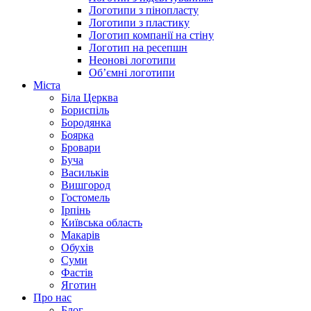
Логотипи з пінопласту
Логотипи з пластику
Логотип компанії на стіну
Логотип на ресепшн
Неонові логотипи
Об’ємні логотипи
Міста
Біла Церква
Бориспіль
Бородянка
Боярка
Бровари
Буча
Васильків
Вишгород
Гостомель
Ірпінь
Київська область
Макарів
Обухів
Суми
Фастів
Яготин
Про нас
Блог