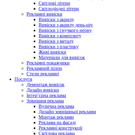
Світлові літери
Світлодіодні літери
Рекламні вивіски
Вивіски з акрилу
Вивіски з акрилу день-ніч
Вивіски з гнучкого неону
Вивіски з композиту
Вивіски з металу
Вивіски з пластику
Живі вивіски
Матеріали для вивісок
Рекламні покажчики
Рекламний пілон
Стели рекламні
Послуги
Демонтаж вивісок
Дизайн вивіски
Інтер’єрна реклама
Зовнішня реклама
Вулична реклама
Дизайн зовнішньої реклами
Монтаж реклами
Реклама на фасаді
Рекламні конструкції
Світлова реклама