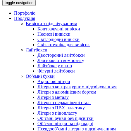
toggle navigation
Портфоліо
Продукція
Вивіски з підсвічуванням
Контражурні вивіски
Неонові вивіски
Світлодіодні вивіски
Світлотехніка для вивісок
Лайтбокси
Двосторонні лайтбокси
Лайтбокси з композиту
Лайтбокс у вікно
Фігурні лайтбокси
Об’ємні букви
Акрилові літери
Літери з контражурним підсвічуванням
Літери з алюмінієвим бортом
Літери з металу
Літери з нержавіючої сталі
Літери з ПВХ пластику
Літери з пінопласту
Об’ємні букви без підсвітки
Об’ємні літери на підкладці
Псевдооб’ємні літери з підсвічуванням