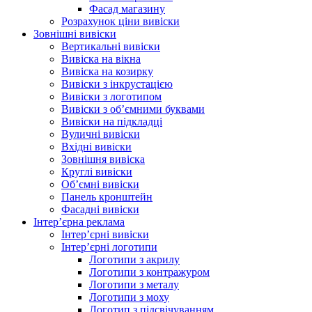
Фасад магазину
Розрахунок ціни вивіски
Зовнішні вивіски
Вертикальні вивіски
Вивіска на вікна
Вивіска на козирку
Вивіски з інкрустацією
Вивіски з логотипом
Вивіски з об’ємними буквами
Вивіски на підкладці
Вуличні вивіски
Вхідні вивіски
Зовнішня вивіска
Круглі вивіски
Об’ємні вивіски
Панель кронштейн
Фасадні вивіски
Інтер’єрна реклама
Інтер’єрні вивіски
Інтер’єрні логотипи
Логотипи з акрилу
Логотипи з контражуром
Логотипи з металу
Логотипи з моху
Логотип з підсвічуванням