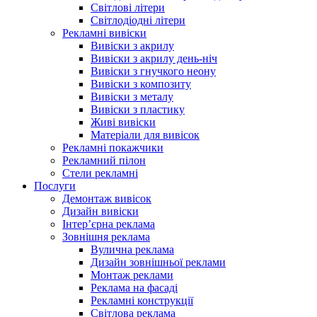
Світлові літери
Світлодіодні літери
Рекламні вивіски
Вивіски з акрилу
Вивіски з акрилу день-ніч
Вивіски з гнучкого неону
Вивіски з композиту
Вивіски з металу
Вивіски з пластику
Живі вивіски
Матеріали для вивісок
Рекламні покажчики
Рекламний пілон
Стели рекламні
Послуги
Демонтаж вивісок
Дизайн вивіски
Інтер’єрна реклама
Зовнішня реклама
Вулична реклама
Дизайн зовнішньої реклами
Монтаж реклами
Реклама на фасаді
Рекламні конструкції
Світлова реклама