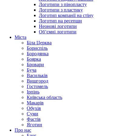
Логотипи з пінопласту
Логотипи з пластику
Логотип компанії на стіну
Логотип на ресепшн
Неонові логотипи
Об’ємні логотипи
Міста
Біла Церква
Бориспіль
Бородянка
Боярка
Бровари
Буча
Васильків
Вишгород
Гостомель
Ірпінь
Київська область
Макарів
Обухів
Суми
Фастів
Яготин
Про нас
Блог