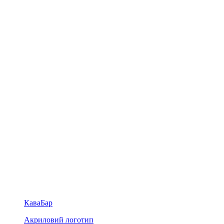
КаваБар
Акриловий логотип