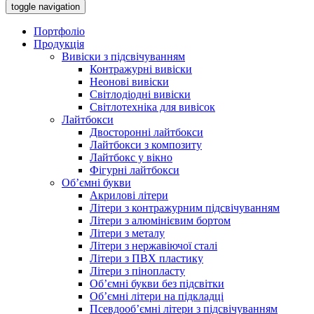
toggle navigation
Портфоліо
Продукція
Вивіски з підсвічуванням
Контражурні вивіски
Неонові вивіски
Світлодіодні вивіски
Світлотехніка для вивісок
Лайтбокси
Двосторонні лайтбокси
Лайтбокси з композиту
Лайтбокс у вікно
Фігурні лайтбокси
Об’ємні букви
Акрилові літери
Літери з контражурним підсвічуванням
Літери з алюмінієвим бортом
Літери з металу
Літери з нержавіючої сталі
Літери з ПВХ пластику
Літери з пінопласту
Об’ємні букви без підсвітки
Об’ємні літери на підкладці
Псевдооб’ємні літери з підсвічуванням