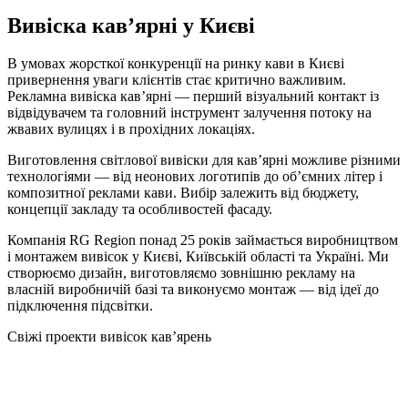
Вивіска кав’ярні у Києві
В умовах жорсткої конкуренції на ринку кави в Києві
привернення уваги клієнтів стає критично важливим.
Рекламна вивіска кав’ярні — перший візуальний контакт із
відвідувачем та головний інструмент залучення потоку на
жвавих вулицях і в прохідних локаціях.
Виготовлення світлової вивіски для кав’ярні можливе різними
технологіями — від неонових логотипів до об’ємних літер і
композитної реклами кави. Вибір залежить від бюджету,
концепції закладу та особливостей фасаду.
Компанія RG Region понад 25 років займається виробництвом
і монтажем вивісок у Києві, Київській області та Україні. Ми
створюємо дизайн, виготовляємо зовнішню рекламу на
власній виробничій базі та виконуємо монтаж — від ідеї до
підключення підсвітки.
Свіжі проекти вивісок кав’ярень