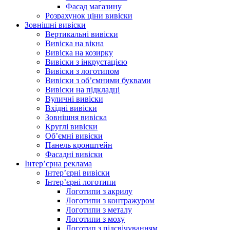
Фасад магазину
Розрахунок ціни вивіски
Зовнішні вивіски
Вертикальні вивіски
Вивіска на вікна
Вивіска на козирку
Вивіски з інкрустацією
Вивіски з логотипом
Вивіски з об’ємними буквами
Вивіски на підкладці
Вуличні вивіски
Вхідні вивіски
Зовнішня вивіска
Круглі вивіски
Об’ємні вивіски
Панель кронштейн
Фасадні вивіски
Інтер’єрна реклама
Інтер’єрні вивіски
Інтер’єрні логотипи
Логотипи з акрилу
Логотипи з контражуром
Логотипи з металу
Логотипи з моху
Логотип з підсвічуванням