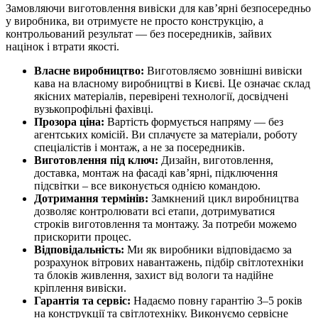
Замовляючи виготовлення вивіски для кав’ярні безпосередньо
у виробника, ви отримуєте не просто конструкцію, а
контрольований результат — без посередників, зайвих
націнок і втрати якості.
Власне виробництво:
Виготовляємо зовнішні вивіски
кава на власному виробництві в Києві. Це означає склад
якісних матеріалів, перевірені технології, досвідчені
вузькопрофільні фахівці.
Прозора ціна:
Вартість формується напряму — без
агентських комісій. Ви сплачуєте за матеріали, роботу
спеціалістів і монтаж, а не за посередників.
Виготовлення під ключ:
Дизайн, виготовлення,
доставка, монтаж на фасаді кав’ярні, підключення
підсвітки – все виконується однією командою.
Дотримання термінів:
Замкнений цикл виробництва
дозволяє контролювати всі етапи, дотримуватися
строків виготовлення та монтажу. За потреби можемо
прискорити процес.
Відповідальність:
Ми як виробники відповідаємо за
розрахунок вітрових навантажень, підбір світлотехніки
та блоків живлення, захист від вологи та надійне
кріплення вивіски.
Гарантія та сервіс:
Надаємо повну гарантію 3–5 років
на конструкції та світлотехніку. Виконуємо сервісне