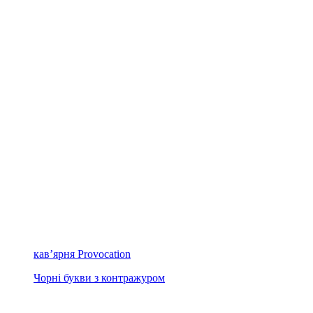
кав’ярня Provocation
Чорні букви з контражуром