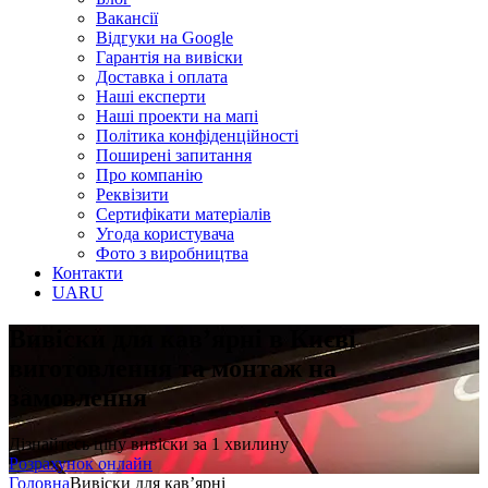
Вакансії
Відгуки на Google
Гарантія на вивіски
Доставка і оплата
Наші експерти
Наші проекти на мапі
Політика конфіденційності
Поширені запитання
Про компанію
Реквізити
Сертифікати матеріалів
Угода користувача
Фото з виробництва
Контакти
UA
RU
Вивіски для кав’ярні в Києві
виготовлення та монтаж на
замовлення
Дізнайтесь ціну вивіски за 1 хвилину
Розрахунок онлайн
Головна
Вивіски для кав’ярні