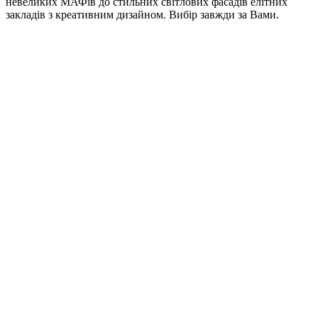
невеликих МАФів до стильних світлових фасадів елітних
закладів з креативним дизайном. Вибір завжди за Вами.