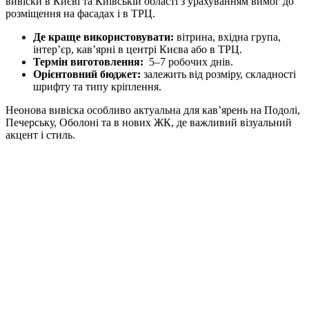
вивіски в Києві та Київській області з урахуванням вимог до
розміщення на фасадах і в ТРЦ.
Де краще використовувати:
вітрина, вхідна група,
інтер’єр, кав’ярні в центрі Києва або в ТРЦ.
Термін виготовлення:
5–7 робочих днів.
Орієнтовний бюджет:
залежить від розміру, складності
шрифту та типу кріплення.
Неонова вивіска особливо актуальна для кав’ярень на Подолі,
Печерську, Оболоні та в нових ЖК, де важливий візуальний
акцент і стиль.