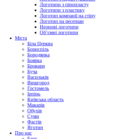
Логотипи з пінопласту
Логотипи з пластику
Логотип компанії на стіну
Логотип на ресепшн
Неонові логотипи
Об’ємні логотипи
Міста
Біла Церква
Бориспіль
Бородянка
Боярка
Бровари
Буча
Васильків
Вишгород
Гостомель
Ірпінь
Київська область
Макарів
Обухів
Суми
Фастів
Яготин
Про нас
Блог