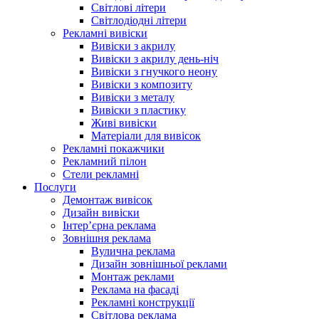
Світлові літери
Світлодіодні літери
Рекламні вивіски
Вивіски з акрилу
Вивіски з акрилу день-ніч
Вивіски з гнучкого неону
Вивіски з композиту
Вивіски з металу
Вивіски з пластику
Живі вивіски
Матеріали для вивісок
Рекламні покажчики
Рекламний пілон
Стели рекламні
Послуги
Демонтаж вивісок
Дизайн вивіски
Інтер’єрна реклама
Зовнішня реклама
Вулична реклама
Дизайн зовнішньої реклами
Монтаж реклами
Реклама на фасаді
Рекламні конструкції
Світлова реклама