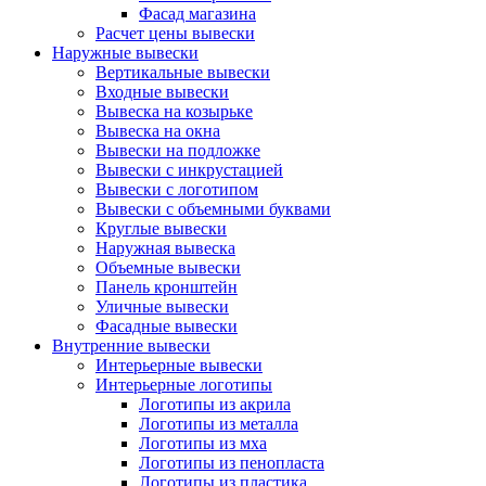
Фасад магазина
Расчет цены вывески
Наружные вывески
Вертикальные вывески
Входные вывески
Вывеска на козырьке
Вывеска на окна
Вывески на подложке
Вывески с инкрустацией
Вывески с логотипом
Вывески с объемными буквами
Круглые вывески
Наружная вывеска
Объемные вывески
Панель кронштейн
Уличные вывески
Фасадные вывески
Внутренние вывески
Интерьерные вывески
Интерьерные логотипы
Логотипы из акрила
Логотипы из металла
Логотипы из мха
Логотипы из пенопласта
Логотипы из пластика