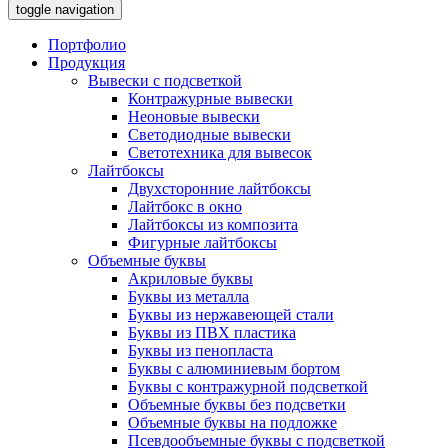
toggle navigation
Портфолио
Продукция
Вывески с подсветкой
Контражурные вывески
Неоновые вывески
Светодиодные вывески
Светотехника для вывесок
Лайтбоксы
Двухсторонние лайтбоксы
Лайтбокс в окно
Лайтбоксы из композита
Фигурные лайтбоксы
Объемные буквы
Акриловые буквы
Буквы из металла
Буквы из нержавеющей стали
Буквы из ПВХ пластика
Буквы из пенопласта
Буквы с алюминиевым бортом
Буквы с контражурной подсветкой
Объемные буквы без подсветки
Объемные буквы на подложке
Псевдообъемные буквы с подсветкой