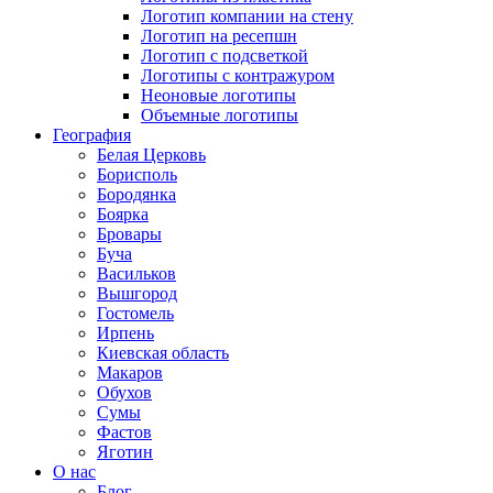
Логотип компании на стену
Логотип на ресепшн
Логотип с подсветкой
Логотипы с контражуром
Неоновые логотипы
Объемные логотипы
География
Белая Церковь
Борисполь
Бородянка
Боярка
Бровары
Буча
Васильков
Вышгород
Гостомель
Ирпень
Киевская область
Макаров
Обухов
Сумы
Фастов
Яготин
О нас
Блог