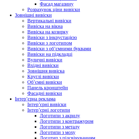
Фасад магазину
Розрахунок ціни вивіски
Зовнішні вивіски
Вертикальні вивіски
Вивіска на вікна
Вивіска на козирку
Вивіски з інкрустацією
Вивіски з логотипом
Вивіски з об’ємними буквами
Вивіски на підкладці
Вуличні вивіски
Вхідні вивіски
Зовнішня вивіска
Круглі вивіски
Об’ємні вивіски
Панель кронштейн
Фасадні вивіски
Інтер’єрна реклама
Інтер’єрні вивіски
Інтер’єрні логотипи
Логотипи з акрилу
Логотипи з контражуром
Логотипи з металу
Логотипи з моху
Логотип з підсвічуванням