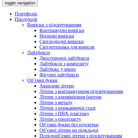
toggle navigation
Портфоліо
Продукція
Вивіски з підсвічуванням
Контражурні вивіски
Неонові вивіски
Світлодіодні вивіски
Світлотехніка для вивісок
Лайтбокси
Двосторонні лайтбокси
Лайтбокси з композиту
Лайтбокс у вікно
Фігурні лайтбокси
Об’ємні букви
Акрилові літери
Літери з контражурним підсвічуванням
Літери з алюмінієвим бортом
Літери з металу
Літери з нержавіючої сталі
Літери з ПВХ пластику
Літери з пінопласту
Об’ємні букви без підсвітки
Об’ємні літери на підкладці
Псевдооб’ємні літери з підсвічуванням