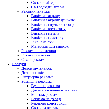
Світлові літери
Світлодіодні літери
Рекламні вивіски
Вивіски з акрилу
Вивіски з акрилу день-ніч
Вивіски з гнучкого неону
Вивіски з композиту
Вивіски з металу
Вивіски з пластику
Живі вивіски
Матеріали для вивісок
Рекламні покажчики
Рекламний пілон
Стели рекламні
Послуги
Демонтаж вивісок
Дизайн вивіски
Інтер’єрна реклама
Зовнішня реклама
Вулична реклама
Дизайн зовнішньої реклами
Монтаж реклами
Реклама на фасаді
Рекламні конструкції
Світлова реклама