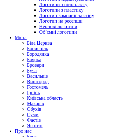
Логотипи з пінопласту
Логотипи з пластику
Логотип компанії на стіну
Логотип на ресепшн
Неонові логотипи
Об’ємні логотипи
Міста
Біла Церква
Бориспіль
Бородянка
Боярка
Бровари
Буча
Васильків
Вишгород
Гостомель
Ірпінь
Київська область
Макарів
Обухів
Суми
Фастів
Яготин
Про нас
Блог