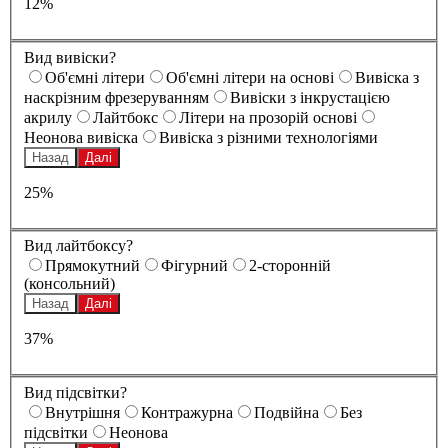
12%
Вид вивіски?
Oб'ємні літери
Oб'ємні літери на основі
Вивіска з
наскрізним фрезеруванням
Вивіски з інкрустацією
акрилу
Лайтбокс
Літери на прозорій основі
Неонова вивіска
Вивіска з різними технологіями
Назад
Далі
25%
Вид лайтбоксу?
Прямокутний
Фігурний
2-сторонній
(консольний)
Назад
Далі
37%
Вид підсвітки?
Внутрішня
Контражурна
Подвійна
Без
підсвітки
Неонова