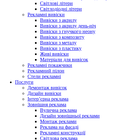
Світлові літери
Світлодіодні літери
Рекламні вивіски
Вивіски з акрилу
Вивіски з акрилу день-ніч
Вивіски з гнучкого неону
Вивіски з композиту
Вивіски з металу
Вивіски з пластику
Живі вивіски
Матеріали для вивісок
Рекламні покажчики
Рекламний пілон
Стели рекламні
Послуги
Демонтаж вивісок
Дизайн вивіски
Інтер’єрна реклама
Зовнішня реклама
Вулична реклама
Дизайн зовнішньої реклами
Монтаж реклами
Реклама на фасаді
Рекламні конструкції
Світлова реклама