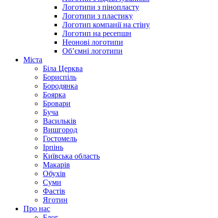
Логотипи з пінопласту
Логотипи з пластику
Логотип компанії на стіну
Логотип на ресепшн
Неонові логотипи
Об’ємні логотипи
Міста
Біла Церква
Бориспіль
Бородянка
Боярка
Бровари
Буча
Васильків
Вишгород
Гостомель
Ірпінь
Київська область
Макарів
Обухів
Суми
Фастів
Яготин
Про нас
Блог