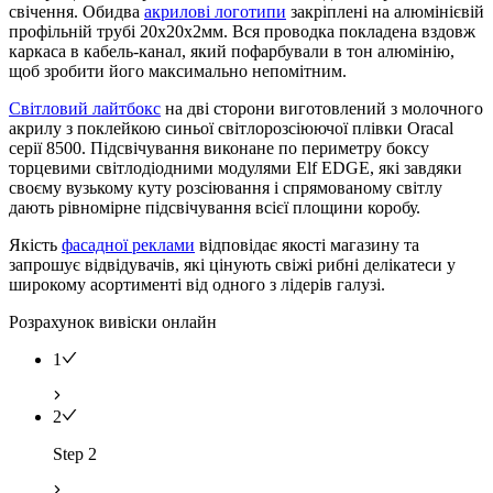
свічення. Обидва
акрилові логотипи
закріплені на алюмінієвій
профільній трубі 20х20х2мм. Вся проводка покладена вздовж
каркаса в кабель-канал, який пофарбували в тон алюмінію,
щоб зробити його максимально непомітним.
Світловий лайтбокс
на дві сторони виготовлений з молочного
акрилу з поклейкою синьої світлорозсіюючої плівки Oracal
серії 8500. Підсвічування виконане по периметру боксу
торцевими світлодіодними модулями Elf ​​EDGE, які завдяки
своєму вузькому куту розсіювання і спрямованому світлу
дають рівномірне підсвічування всієї площини коробу.
Якість
фасадної реклами
відповідає якості магазину та
запрошує відвідувачів, які цінують свіжі рибні делікатеси у
широкому асортименті від одного з лідерів галузі.
Розрахунок вивіски онлайн
1
2
Step 2