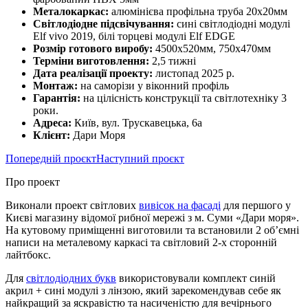
Металокаркас:
алюмінієва профільна труба 20х20мм
Світлодіодне підсвічування:
сині світлодіодні модулі
Elf vivo 2019, білі торцеві модулі Elf ​​EDGE
Розмір готового виробу:
4500х520мм, 750х470мм
Терміни виготовлення:
2,5 тижні
Дата реалізації проекту:
листопад 2025 р.
Монтаж:
на саморізи у віконний профіль
Гарантія:
на цілісність конструкції та світлотехніку 3
роки.
Адреса:
Київ, вул. Трускавецька, 6а
Клієнт:
Дари Моря
Попередній проєкт
Наступний проєкт
Про проект
Виконали проект світлових
вивісок на фасаді
для першого у
Києві магазину відомої рибної мережі з м. Суми «Дари моря».
На кутовому приміщенні виготовили та встановили 2 об’ємні
написи на металевому каркасі та світловий 2-х сторонній
лайтбокс.
Для
світлодіодних букв
використовували комплект синій
акрил + сині модулі з лінзою, який зарекомендував себе як
найкращий за яскравістю та насиченістю для вечірнього