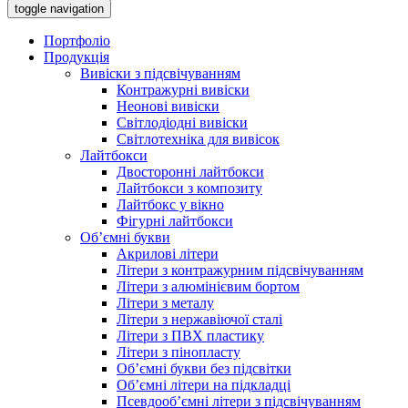
toggle navigation
Портфоліо
Продукція
Вивіски з підсвічуванням
Контражурні вивіски
Неонові вивіски
Світлодіодні вивіски
Світлотехніка для вивісок
Лайтбокси
Двосторонні лайтбокси
Лайтбокси з композиту
Лайтбокс у вікно
Фігурні лайтбокси
Об’ємні букви
Акрилові літери
Літери з контражурним підсвічуванням
Літери з алюмінієвим бортом
Літери з металу
Літери з нержавіючої сталі
Літери з ПВХ пластику
Літери з пінопласту
Об’ємні букви без підсвітки
Об’ємні літери на підкладці
Псевдооб’ємні літери з підсвічуванням