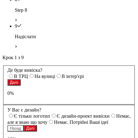
Step 8
9
Надіслати
Крок
1
з
9
Де буде вивіска?
В ТРЦ
На вулиці
В інтер'єрі
Далі
0%
У Вас є дизайн?
Є тільки логотип
Є дизайн-проект вивіски
Немає,
але я знаю що хочу
Немає. Потрібні Ваші ідеї
Назад
Далі