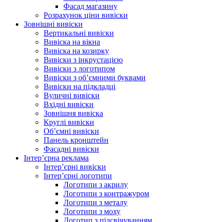
Фасад магазину
Розрахунок ціни вивіски
Зовнішні вивіски
Вертикальні вивіски
Вивіска на вікна
Вивіска на козирку
Вивіски з інкрустацією
Вивіски з логотипом
Вивіски з об’ємними буквами
Вивіски на підкладці
Вуличні вивіски
Вхідні вивіски
Зовнішня вивіска
Круглі вивіски
Об’ємні вивіски
Панель кронштейн
Фасадні вивіски
Інтер’єрна реклама
Інтер’єрні вивіски
Інтер’єрні логотипи
Логотипи з акрилу
Логотипи з контражуром
Логотипи з металу
Логотипи з моху
Логотип з підсвічуванням