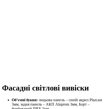
Фасадні світлові вивіски
Об’ємні букви:
лицьова панель – синій акрил Plazcast
3мм, задня панель – АКП Aluprom 3мм, Борт –
фарбований ПВХ 5мм