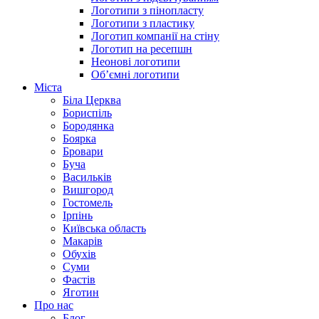
Логотипи з пінопласту
Логотипи з пластику
Логотип компанії на стіну
Логотип на ресепшн
Неонові логотипи
Об’ємні логотипи
Міста
Біла Церква
Бориспіль
Бородянка
Боярка
Бровари
Буча
Васильків
Вишгород
Гостомель
Ірпінь
Київська область
Макарів
Обухів
Суми
Фастів
Яготин
Про нас
Блог