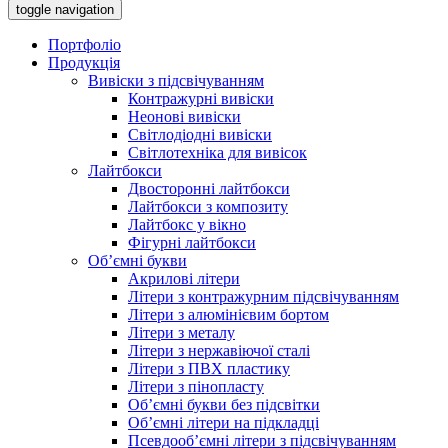
toggle navigation
Портфоліо
Продукція
Вивіски з підсвічуванням
Контражурні вивіски
Неонові вивіски
Світлодіодні вивіски
Світлотехніка для вивісок
Лайтбокси
Двосторонні лайтбокси
Лайтбокси з композиту
Лайтбокс у вікно
Фігурні лайтбокси
Об’ємні букви
Акрилові літери
Літери з контражурним підсвічуванням
Літери з алюмінієвим бортом
Літери з металу
Літери з нержавіючої сталі
Літери з ПВХ пластику
Літери з пінопласту
Об’ємні букви без підсвітки
Об’ємні літери на підкладці
Псевдооб’ємні літери з підсвічуванням