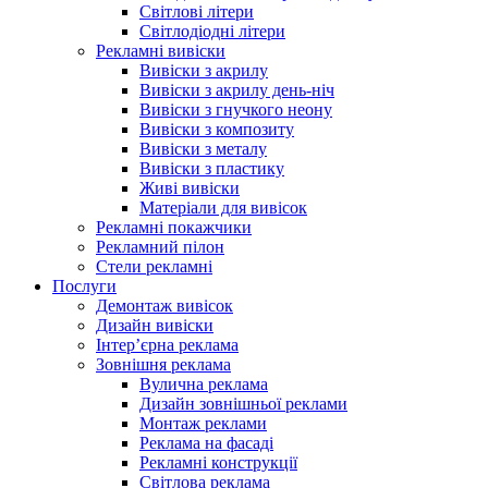
Світлові літери
Світлодіодні літери
Рекламні вивіски
Вивіски з акрилу
Вивіски з акрилу день-ніч
Вивіски з гнучкого неону
Вивіски з композиту
Вивіски з металу
Вивіски з пластику
Живі вивіски
Матеріали для вивісок
Рекламні покажчики
Рекламний пілон
Стели рекламні
Послуги
Демонтаж вивісок
Дизайн вивіски
Інтер’єрна реклама
Зовнішня реклама
Вулична реклама
Дизайн зовнішньої реклами
Монтаж реклами
Реклама на фасаді
Рекламні конструкції
Світлова реклама