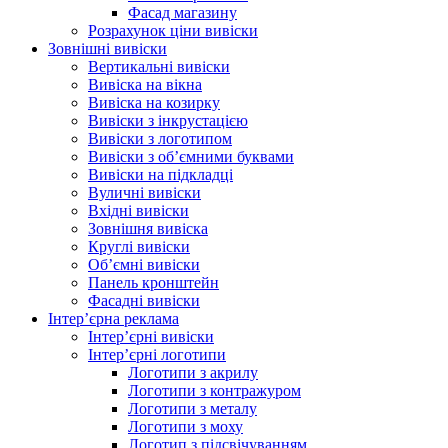
Фасад магазину
Розрахунок ціни вивіски
Зовнішні вивіски
Вертикальні вивіски
Вивіска на вікна
Вивіска на козирку
Вивіски з інкрустацією
Вивіски з логотипом
Вивіски з об’ємними буквами
Вивіски на підкладці
Вуличні вивіски
Вхідні вивіски
Зовнішня вивіска
Круглі вивіски
Об’ємні вивіски
Панель кронштейн
Фасадні вивіски
Інтер’єрна реклама
Інтер’єрні вивіски
Інтер’єрні логотипи
Логотипи з акрилу
Логотипи з контражуром
Логотипи з металу
Логотипи з моху
Логотип з підсвічуванням