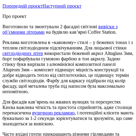
Попередній проєкт
Наступний проєкт
Про проект
Виготовили та змонтували 2 фасадні світлові
вивіски з
об’ємними літерами
на будівлю кав’ярні Coffee Station.
Реклама виготовлена ​​в «кавовому» стилі – у бежевих тонах і з
теплим світлодіодним підсвічуванням. Для лицьової стінки
світлодіодних літер
використали бежевий акрил Altuglass 3мм,
борт пофарбували гумовою фарбою в тон акрилу. Задню
стінку букв вирізали з алюмінієвої композитної панелі
Aluprom 3мм – композит підвищує міцність конструкції та
добре відводить тепло від світлотехніки, це підвищує термін
служби світлодіодів. Фарбу для каркасу підібрали під колір
фасаду, щоб металева труба під написом була максимально
непомітною.
Для фасадів кав’ярень на жвавих вулицях та перехрестях
Києва важлива чіткість та простота сприйняття, адже столиця
перенасичена
вуличною рекламою
, і потенційні клієнти мають
буквально за 1-2 секунди зорієнтуватися та зрозуміти, що саме
знаходиться за вивіскою.
Часто вхідні групи прикрашають різними гірляндами та