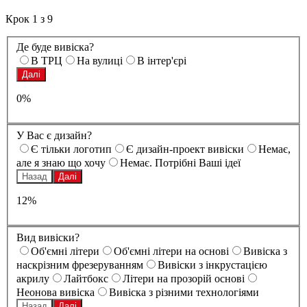
Крок
1
з
9
Де буде вивіска?
В ТРЦ
На вулиці
В інтер'єрі
Далі
0%
У Вас є дизайн?
Є тільки логотип
Є дизайн-проект вивіски
Немає,
але я знаю що хочу
Немає. Потрібні Ваші ідеї
Назад
Далі
12%
Вид вивіски?
Oб'ємні літери
Oб'ємні літери на основі
Вивіска з
наскрізним фрезеруванням
Вивіски з інкрустацією
акрилу
Лайтбокс
Літери на прозорій основі
Неонова вивіска
Вивіска з різними технологіями
Назад
Далі