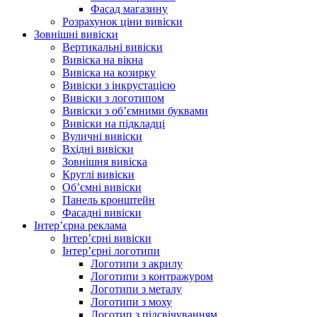
Фасад магазину
Розрахунок ціни вивіски
Зовнішні вивіски
Вертикальні вивіски
Вивіска на вікна
Вивіска на козирку
Вивіски з інкрустацією
Вивіски з логотипом
Вивіски з об’ємними буквами
Вивіски на підкладці
Вуличні вивіски
Вхідні вивіски
Зовнішня вивіска
Круглі вивіски
Об’ємні вивіски
Панель кронштейн
Фасадні вивіски
Інтер’єрна реклама
Інтер’єрні вивіски
Інтер’єрні логотипи
Логотипи з акрилу
Логотипи з контражуром
Логотипи з металу
Логотипи з моху
Логотип з підсвічуванням