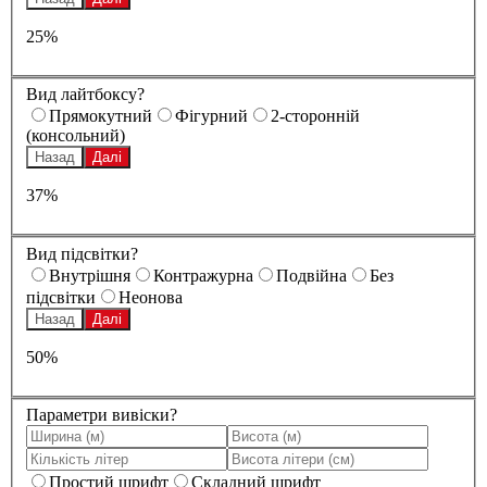
25%
Вид лайтбоксу?
Прямокутний
Фігурний
2-сторонній
(консольний)
Назад
Далі
37%
Вид підсвітки?
Внутрішня
Контражурна
Подвійна
Без
підсвітки
Неонова
Назад
Далі
50%
Параметри вивіски?
Простий шрифт
Складний шрифт