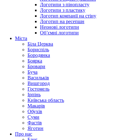
Логотипи з пінопласту
Логотипи з пластику
Логотип компанії на стіну
Логотип на ресепшн
Неонові логотипи
Об’ємні логотипи
Міста
Біла Церква
Бориспіль
Бородянка
Боярка
Бровари
Буча
Васильків
Вишгород
Гостомель
Ірпінь
Київська область
Макарів
Обухів
Суми
Фастів
Яготин
Про нас
Блог