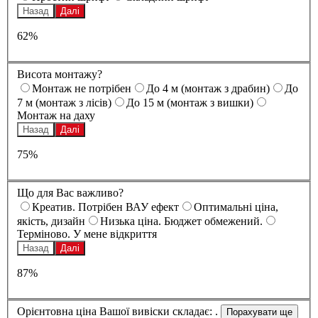
Назад
Далі
62%
Висота монтажу?
Монтаж не потрібен
До 4 м (монтаж з драбин)
До
7 м (монтаж з лісів)
До 15 м (монтаж з вишки)
Монтаж на даху
Назад
Далі
75%
Що для Вас важливо?
Креатив. Потрібен ВАУ ефект
Оптимальні ціна,
якість, дизайн
Низька ціна. Бюджет обмежений.
Терміново. У мене відкриття
Назад
Далі
87%
Орієнтовна ціна Вашої вивіски складає:
.