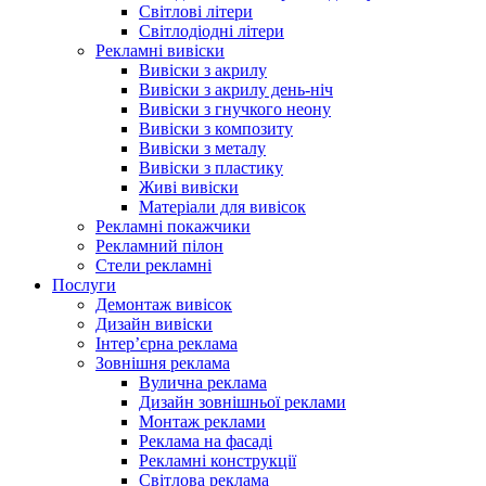
Світлові літери
Світлодіодні літери
Рекламні вивіски
Вивіски з акрилу
Вивіски з акрилу день-ніч
Вивіски з гнучкого неону
Вивіски з композиту
Вивіски з металу
Вивіски з пластику
Живі вивіски
Матеріали для вивісок
Рекламні покажчики
Рекламний пілон
Стели рекламні
Послуги
Демонтаж вивісок
Дизайн вивіски
Інтер’єрна реклама
Зовнішня реклама
Вулична реклама
Дизайн зовнішньої реклами
Монтаж реклами
Реклама на фасаді
Рекламні конструкції
Світлова реклама