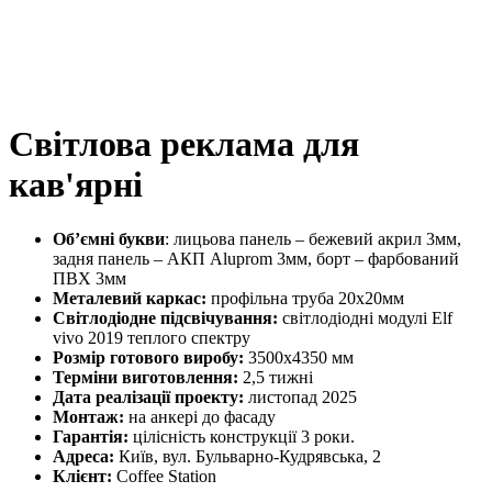
Світлова реклама для
кав'ярні
Об’ємні букви
: лицьова панель – бежевий акрил 3мм,
задня панель – АКП Aluprom 3мм, борт – фарбований
ПВХ 3мм
Металевий каркас:
профільна труба 20х20мм
Світлодіодне підсвічування:
світлодіодні модулі Elf
vivo 2019 теплого спектру
Розмір готового виробу:
3500х4350 мм
Терміни виготовлення:
2,5 тижні
Дата реалізації проекту:
листопад 2025
Монтаж:
на анкері до фасаду
Гарантія:
цілісність конструкції 3 роки.
Адреса:
Київ, вул. Бульварно-Кудрявська, 2
Клієнт:
Coffee Station