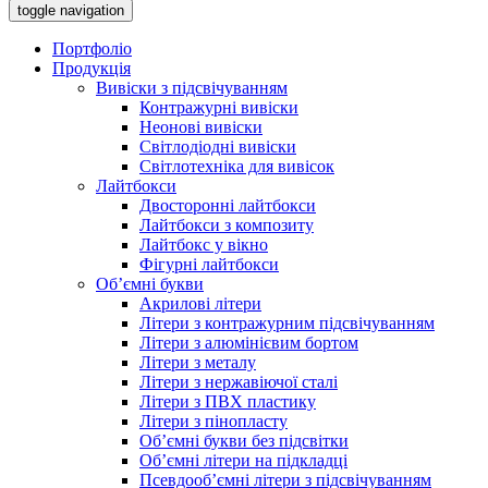
toggle navigation
Портфоліо
Продукція
Вивіски з підсвічуванням
Контражурні вивіски
Неонові вивіски
Світлодіодні вивіски
Світлотехніка для вивісок
Лайтбокси
Двосторонні лайтбокси
Лайтбокси з композиту
Лайтбокс у вікно
Фігурні лайтбокси
Об’ємні букви
Акрилові літери
Літери з контражурним підсвічуванням
Літери з алюмінієвим бортом
Літери з металу
Літери з нержавіючої сталі
Літери з ПВХ пластику
Літери з пінопласту
Об’ємні букви без підсвітки
Об’ємні літери на підкладці
Псевдооб’ємні літери з підсвічуванням