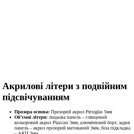
Акрилові літери з подвійним
підсвічуванням
Прозора основа:
Прозорий акрил Plexiglas 5мм
Об’ємні літери:
лицьова панель – глянцевий
кольоровий акрил Plazcasr 3мм, алюмінієвий борт, задня
панель – акрил прозорий матований 3мм, біла підкладка
– АКП 3мм