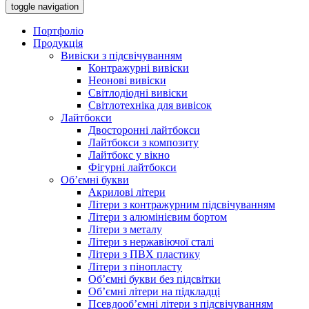
toggle navigation
Портфоліо
Продукція
Вивіски з підсвічуванням
Контражурні вивіски
Неонові вивіски
Світлодіодні вивіски
Світлотехніка для вивісок
Лайтбокси
Двосторонні лайтбокси
Лайтбокси з композиту
Лайтбокс у вікно
Фігурні лайтбокси
Об’ємні букви
Акрилові літери
Літери з контражурним підсвічуванням
Літери з алюмінієвим бортом
Літери з металу
Літери з нержавіючої сталі
Літери з ПВХ пластику
Літери з пінопласту
Об’ємні букви без підсвітки
Об’ємні літери на підкладці
Псевдооб’ємні літери з підсвічуванням