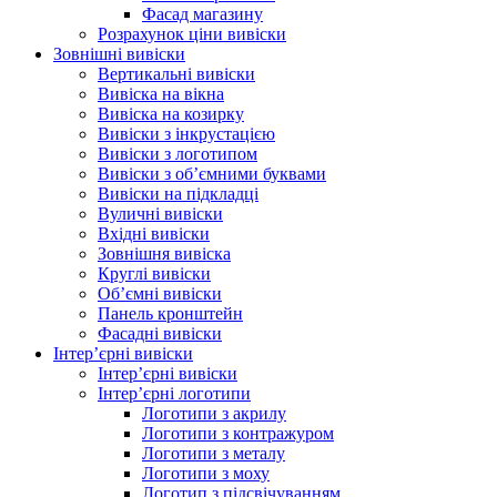
Фасад магазину
Розрахунок ціни вивіски
Зовнішні вивіски
Вертикальні вивіски
Вивіска на вікна
Вивіска на козирку
Вивіски з інкрустацією
Вивіски з логотипом
Вивіски з об’ємними буквами
Вивіски на підкладці
Вуличні вивіски
Вхідні вивіски
Зовнішня вивіска
Круглі вивіски
Об’ємні вивіски
Панель кронштейн
Фасадні вивіски
Інтер’єрні вивіски
Інтер’єрні вивіски
Інтер’єрні логотипи
Логотипи з акрилу
Логотипи з контражуром
Логотипи з металу
Логотипи з моху
Логотип з підсвічуванням