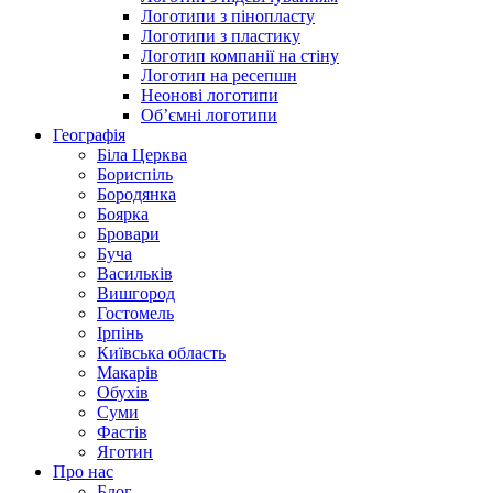
Логотипи з пінопласту
Логотипи з пластику
Логотип компанії на стіну
Логотип на ресепшн
Неонові логотипи
Об’ємні логотипи
Географія
Біла Церква
Бориспіль
Бородянка
Боярка
Бровари
Буча
Васильків
Вишгород
Гостомель
Ірпінь
Київська область
Макарів
Обухів
Суми
Фастів
Яготин
Про нас
Блог