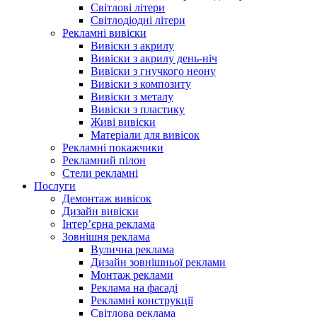
Світлові літери
Світлодіодні літери
Рекламні вивіски
Вивіски з акрилу
Вивіски з акрилу день-ніч
Вивіски з гнучкого неону
Вивіски з композиту
Вивіски з металу
Вивіски з пластику
Живі вивіски
Матеріали для вивісок
Рекламні покажчики
Рекламний пілон
Стели рекламні
Послуги
Демонтаж вивісок
Дизайн вивіски
Інтер’єрна реклама
Зовнішня реклама
Вулична реклама
Дизайн зовнішньої реклами
Монтаж реклами
Реклама на фасаді
Рекламні конструкції
Світлова реклама