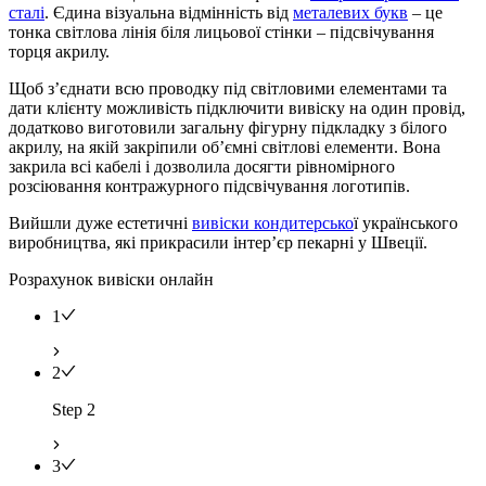
сталі
. Єдина візуальна відмінність від
металевих букв
– це
тонка світлова лінія біля лицьової стінки – підсвічування
торця акрилу.
Щоб з’єднати всю проводку під світловими елементами та
дати клієнту можливість підключити вивіску на один провід,
додатково виготовили загальну фігурну підкладку з білого
акрилу, на якій закріпили об’ємні світлові елементи. Вона
закрила всі кабелі і дозволила досягти рівномірного
розсіювання контражурного підсвічування логотипів.
Вийшли дуже естетичні
вивіски кондитерсько
ї українського
виробництва, які прикрасили інтер’єр пекарні у Швеції.
Розрахунок вивіски онлайн
1
2
Step 2
3