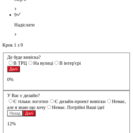
9
Надіслати
Крок
1
з
9
Де буде вивіска?
В ТРЦ
На вулиці
В інтер'єрі
Далі
0%
У Вас є дизайн?
Є тільки логотип
Є дизайн-проект вивіски
Немає,
але я знаю що хочу
Немає. Потрібні Ваші ідеї
Назад
Далі
12%