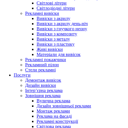
Світлові літери
Світлодіодні літери
Рекламні вивіски
Вивіски з акрилу
Вивіски з акрилу день-ніч
Вивіски з гнучкого неону
Вивіски з композиту
Вивіски з металу
Вивіски з пластику
Живі вивіски
Матеріали для вивісок
Рекламні покажчики
Рекламний пілон
Стели рекламні
Послуги
Демонтаж вивісок
Дизайн вивіски
Інтер’єрна реклама
Зовнішня реклама
Вулична реклама
Дизайн зовнішньої реклами
Монтаж реклами
Реклама на фасаді
Рекламні конструкції
Світлова реклама