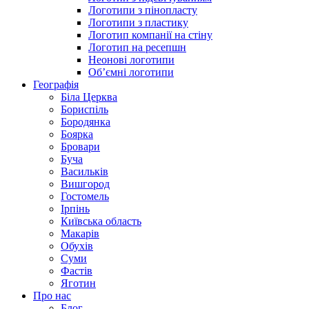
Логотипи з пінопласту
Логотипи з пластику
Логотип компанії на стіну
Логотип на ресепшн
Неонові логотипи
Об’ємні логотипи
Географія
Біла Церква
Бориспіль
Бородянка
Боярка
Бровари
Буча
Васильків
Вишгород
Гостомель
Ірпінь
Київська область
Макарів
Обухів
Суми
Фастів
Яготин
Про нас
Блог