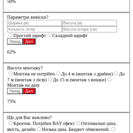
50%
Параметри вивіски?
Простий шрифт
Складний шрифт
Назад
Далі
62%
Висота монтажу?
Монтаж не потрібен
До 4 м (монтаж з драбин)
До
7 м (монтаж з лісів)
До 15 м (монтаж з вишки)
Монтаж на даху
Назад
Далі
75%
Що для Вас важливо?
Креатив. Потрібен ВАУ ефект
Оптимальні ціна,
якість, дизайн
Низька ціна. Бюджет обмежений.