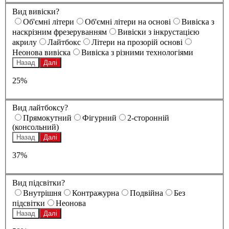
Вид вивіски?
Oб'ємні літери
Oб'ємні літери на основі
Вивіска з
наскрізним фрезеруванням
Вивіски з інкрустацією
акрилу
Лайтбокс
Літери на прозорій основі
Неонова вивіска
Вивіска з різними технологіями
Назад
Далі
25%
Вид лайтбоксу?
Прямокутний
Фігурний
2-сторонній
(консольний)
Назад
Далі
37%
Вид підсвітки?
Внутрішня
Контражурна
Подвійна
Без
підсвітки
Неонова
Назад
Далі