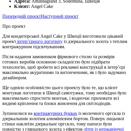
Адреса:
Attundagränd 3, Sollentuna, Швеція
Клієнт:
Angel Cake
Попередній проєкт
Наступний проєкт
Про проект
Для кондитерської Angel Cake у Швеції виготовили цікавий
проект
інтер’єрного логотипу
із дзеркального золота з теплим
контражурним підсвічуванням.
Після надання замовником фірмового стилю та розмірів
готових виробів основною складністю було підібрати
технологію, щоб зробити всі рекламні конструкції в інтер’єрі
максимально акуратними та витонченими, як і було задумано
дизайнером.
Ще однією особливістю цього проекту було те, що клієнт
монтував логотипи в Швеції самотужки, тому необхідно було
максимально спростити монтаж, і водночас приховати всі
видимі кріплення та блоки живлення для світлодіодів.
Зупинилися на
контражурних буквах
із молочного оргскла із
дзеркальним золотим алюмінієвим бортом. Поверх лицьової
стінки наклеїли дзеркальне оргскло, тому написи були
повністю з глянцевого золота з ефектом
літер із нержавіючої