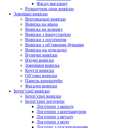
Фасад магазину
Розрахунок ціни вивіски
Зовнішні вивіски
Вертикальні вивіски
Вивіска на вікна
Вивіска на козирку
Вивіски з інкрустацією
Вивіски з логотипом
Вивіски з об’ємними буквами
Вивіски на підкладці
Вуличні вивіски
Вхідні вивіски
Зовнішня вивіска
Круглі вивіски
Об’ємні вивіски
Панель кронштейн
Фасадні вивіски
Інтер’єрні вивіски
Інтер’єрні вивіски
Інтер’єрні логотипи
Логотипи з акрилу
Логотипи з контражуром
Логотипи з металу
Логотипи з моху
Логотип з підсвічуванням