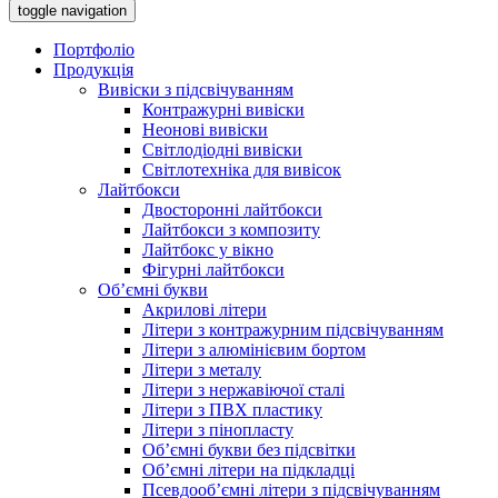
toggle navigation
Портфоліо
Продукція
Вивіски з підсвічуванням
Контражурні вивіски
Неонові вивіски
Світлодіодні вивіски
Світлотехніка для вивісок
Лайтбокси
Двосторонні лайтбокси
Лайтбокси з композиту
Лайтбокс у вікно
Фігурні лайтбокси
Об’ємні букви
Акрилові літери
Літери з контражурним підсвічуванням
Літери з алюмінієвим бортом
Літери з металу
Літери з нержавіючої сталі
Літери з ПВХ пластику
Літери з пінопласту
Об’ємні букви без підсвітки
Об’ємні літери на підкладці
Псевдооб’ємні літери з підсвічуванням