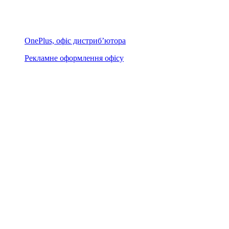
OnePlus, офіс дистриб’ютора
Рекламне оформлення офісу