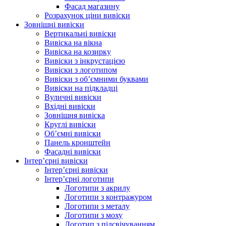
Фасад магазину
Розрахунок ціни вивіски
Зовнішні вивіски
Вертикальні вивіски
Вивіска на вікна
Вивіска на козирку
Вивіски з інкрустацією
Вивіски з логотипом
Вивіски з об’ємними буквами
Вивіски на підкладці
Вуличні вивіски
Вхідні вивіски
Зовнішня вивіска
Круглі вивіски
Об’ємні вивіски
Панель кронштейн
Фасадні вивіски
Інтер’єрні вивіски
Інтер’єрні вивіски
Інтер’єрні логотипи
Логотипи з акрилу
Логотипи з контражуром
Логотипи з металу
Логотипи з моху
Логотип з підсвічуванням