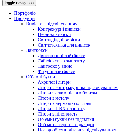
toggle navigation
Портфоліо
Продукція
Вивіски з підсвічуванням
Контражурні вивіски
Неонові вивіски
Світлодіодні вивіски
Світлотехніка для вивісок
Лайтбокси
Двосторонні лайтбокси
Лайтбокси з композиту
Лайтбокс у вікно
Фігурні лайтбокси
Об’ємні букви
Акрилові літери
Літери з контражурним підсвічуванням
Літери з алюмінієвим бортом
Літери з металу
Літери з нержавіючої сталі
Літери з ПВХ пластику
Літери з пінопласту
Об’ємні букви без підсвітки
Об’ємні літери на підкладці
Псевдооб’ємні літери з підсвічуванням