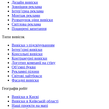
Дизайн вивіски
Зовнішня реклама
Інтер’єрна реклама
Монтаж реклами
Розрахунок ціни вивіски
Світлова реклама
Поширені запитання
Типи вивісок
Вивіски з підсвічуванням
Інтер’єрні вивіски
Консольні вивіски
Контражурні вивіски
Логотип компанії на стіну
Об’ємні букви
Рекламні пілони
Світові лайтбокси
Фасадні вивіски
Географія робіт
Вивіски в Києві
Вивіски в Київській області
Наші проекти на мапі