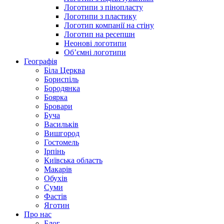
Логотипи з пінопласту
Логотипи з пластику
Логотип компанії на стіну
Логотип на ресепшн
Неонові логотипи
Об’ємні логотипи
Географія
Біла Церква
Бориспіль
Бородянка
Боярка
Бровари
Буча
Васильків
Вишгород
Гостомель
Ірпінь
Київська область
Макарів
Обухів
Суми
Фастів
Яготин
Про нас
Блог