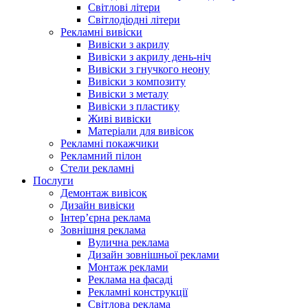
Світлові літери
Світлодіодні літери
Рекламні вивіски
Вивіски з акрилу
Вивіски з акрилу день-ніч
Вивіски з гнучкого неону
Вивіски з композиту
Вивіски з металу
Вивіски з пластику
Живі вивіски
Матеріали для вивісок
Рекламні покажчики
Рекламний пілон
Стели рекламні
Послуги
Демонтаж вивісок
Дизайн вивіски
Інтер’єрна реклама
Зовнішня реклама
Вулична реклама
Дизайн зовнішньої реклами
Монтаж реклами
Реклама на фасаді
Рекламні конструкції
Світлова реклама