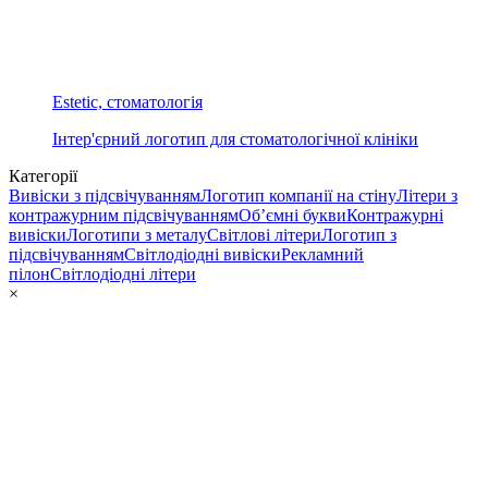
Estetic, стоматологія
Інтер'єрний логотип для стоматологічної клініки
Категорії
Вивіски з підсвічуванням
Логотип компанії на стіну
Літери з
контражурним підсвічуванням
Об’ємні букви
Контражурні
вивіски
Логотипи з металу
Світлові літери
Логотип з
підсвічуванням
Світлодіодні вивіски
Рекламний
пілон
Світлодіодні літери
×