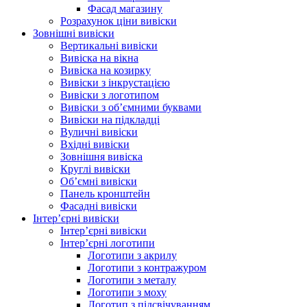
Фасад магазину
Розрахунок ціни вивіски
Зовнішні вивіски
Вертикальні вивіски
Вивіска на вікна
Вивіска на козирку
Вивіски з інкрустацією
Вивіски з логотипом
Вивіски з об’ємними буквами
Вивіски на підкладці
Вуличні вивіски
Вхідні вивіски
Зовнішня вивіска
Круглі вивіски
Об’ємні вивіски
Панель кронштейн
Фасадні вивіски
Інтер’єрні вивіски
Інтер’єрні вивіски
Інтер’єрні логотипи
Логотипи з акрилу
Логотипи з контражуром
Логотипи з металу
Логотипи з моху
Логотип з підсвічуванням