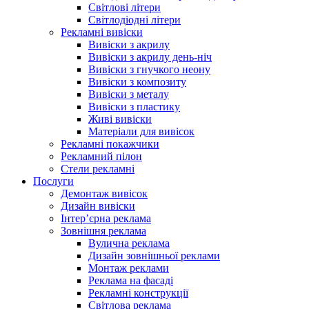
Світлові літери
Світлодіодні літери
Рекламні вивіски
Вивіски з акрилу
Вивіски з акрилу день-ніч
Вивіски з гнучкого неону
Вивіски з композиту
Вивіски з металу
Вивіски з пластику
Живі вивіски
Матеріали для вивісок
Рекламні покажчики
Рекламний пілон
Стели рекламні
Послуги
Демонтаж вивісок
Дизайн вивіски
Інтер’єрна реклама
Зовнішня реклама
Вулична реклама
Дизайн зовнішньої реклами
Монтаж реклами
Реклама на фасаді
Рекламні конструкції
Світлова реклама