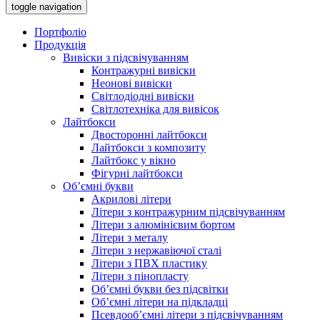
toggle navigation
Портфоліо
Продукція
Вивіски з підсвічуванням
Контражурні вивіски
Неонові вивіски
Світлодіодні вивіски
Світлотехніка для вивісок
Лайтбокси
Двосторонні лайтбокси
Лайтбокси з композиту
Лайтбокс у вікно
Фігурні лайтбокси
Об’ємні букви
Акрилові літери
Літери з контражурним підсвічуванням
Літери з алюмінієвим бортом
Літери з металу
Літери з нержавіючої сталі
Літери з ПВХ пластику
Літери з пінопласту
Об’ємні букви без підсвітки
Об’ємні літери на підкладці
Псевдооб’ємні літери з підсвічуванням