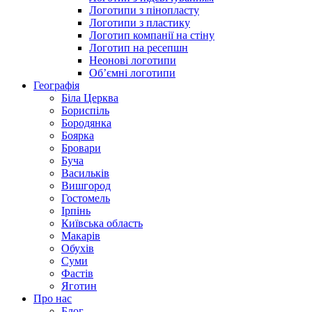
Логотипи з пінопласту
Логотипи з пластику
Логотип компанії на стіну
Логотип на ресепшн
Неонові логотипи
Об’ємні логотипи
Географія
Біла Церква
Бориспіль
Бородянка
Боярка
Бровари
Буча
Васильків
Вишгород
Гостомель
Ірпінь
Київська область
Макарів
Обухів
Суми
Фастів
Яготин
Про нас
Блог