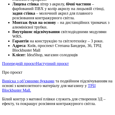
Лицева стінка
літер з акрилу,
бічні частини
–
фарбований ПВХ у колір акрилу на лицьовій стінці,
задня стінка
– молочний акрил для плавного
розсіювання контражурного світла.
Монтаж букв на основу
– на дистанційних тримачах з
алюмінієвої трубки.
Внутрішнє підсвічування
світлодіодними модулями
WRS.
Гарантія
на конструкцію та світлотехніку – 3 роки.
Адреса
: Київ, проспект Степана Бандери, 36, ТРЦ
Blockbuster Mall
Клієнт
: IdeaShop, магазин солодощів
Попередній проєкт
Наступний проєкт
Про проєкт
Вивіска з об’ємними буквами
та подвійним підсвічуванням на
основі з композитного матеріалу для магазину у
ТРЦ
Blockbuster Mall.
Білий контур з матової плівки служить для створення 3Д –
ефекту, та покращує розсіяння контражурного світла.